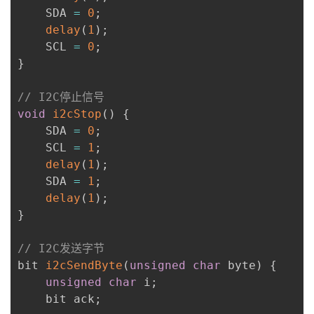
    SDA 
=
0
;
delay
(
1
)
;
    SCL 
=
0
;
}
// I2C停止信号
void
i2cStop
(
)
{
    SDA 
=
0
;
    SCL 
=
1
;
delay
(
1
)
;
    SDA 
=
1
;
delay
(
1
)
;
}
// I2C发送字节
bit 
i2cSendByte
(
unsigned
char
 byte
)
{
unsigned
char
 i
;
    bit ack
;