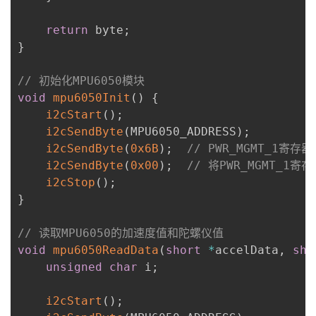
return
 byte
;
}
// 初始化MPU6050模块
void
mpu6050Init
(
)
{
i2cStart
(
)
;
i2cSendByte
(
MPU6050_ADDRESS
)
;
i2cSendByte
(
0x6B
)
;
// PWR_MGMT_1寄存
i2cSendByte
(
0x00
)
;
// 将PWR_MGMT_1寄
i2cStop
(
)
;
}
// 读取MPU6050的加速度值和陀螺仪值
void
mpu6050ReadData
(
short
*
accelData
,
sho
unsigned
char
 i
;
i2cStart
(
)
;