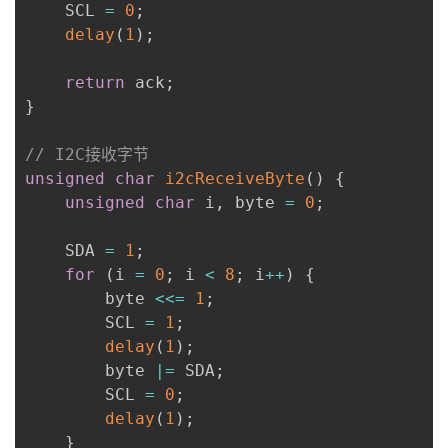
    SCL 
=
0
;
delay
(
1
)
;
return
 ack
;
}
// I2C接收字节
unsigned
char
i2cReceiveByte
(
)
{
unsigned
char
 i
,
 byte 
=
0
;
    SDA 
=
1
;
for
(
i 
=
0
;
 i 
<
8
;
 i
++
)
{
        byte 
<<=
1
;
        SCL 
=
1
;
delay
(
1
)
;
        byte 
|=
 SDA
;
        SCL 
=
0
;
delay
(
1
)
;
}