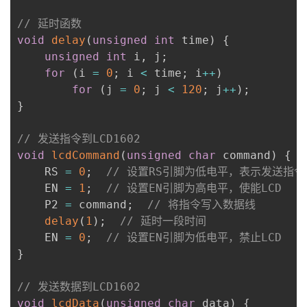
// 延时函数
void
delay
(
unsigned
int
 time
)
{
unsigned
int
 i
,
 j
;
for
(
i 
=
0
;
 i 
<
 time
;
 i
++
)
for
(
j 
=
0
;
 j 
<
120
;
 j
++
)
;
}
// 发送指令到LCD1602
void
lcdCommand
(
unsigned
char
 command
)
{
    RS 
=
0
;
// 设置RS引脚为低电平，表示发送指令
    EN 
=
1
;
// 设置EN引脚为高电平，使能LCD
    P2 
=
 command
;
// 将指令写入数据线
delay
(
1
)
;
// 延时一段时间
    EN 
=
0
;
// 设置EN引脚为低电平，禁止LCD
}
// 发送数据到LCD1602
void
lcdData
(
unsigned
char
 data
)
{