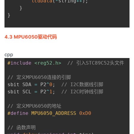
lcdData
(
*
string
++
)
;
}
}
4.3 MPU6050驱动代码
cpp
#
include
<reg52.h>
// 引入STC89C52头文件
// 定义MPU6050连接的引脚
sbit SDA 
=
 P2
^
0
;
// I2C数据线引脚
sbit SCL 
=
 P2
^
1
;
// I2C时钟线引脚
// 定义MPU6050的地址
#
define
MPU6050_ADDRESS
0xD0
// 函数声明