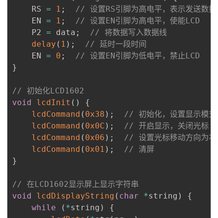
    RS 
=
1
;
// 设置RS引脚为高电平，表示发送数据
    EN 
=
1
;
// 设置EN引脚为高电平，使能LCD
    P2 
=
 data
;
// 将数据写入数据线
delay
(
1
)
;
// 延时一段时间
    EN 
=
0
;
// 设置EN引脚为低电平，禁止LCD
}
// 初始化LCD1602
void
lcdInit
(
)
{
lcdCommand
(
0x38
)
;
// 初始化，设置显示模式
lcdCommand
(
0x0C
)
;
// 开启显示，关闭光标
lcdCommand
(
0x06
)
;
// 设置光标移动方向为右
lcdCommand
(
0x01
)
;
// 清屏
}
// 在LCD1602显示屏上显示字符串
void
lcdDisplayString
(
char
*
string
)
{
while
(
*
string
)
{