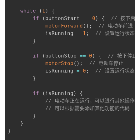
while
(
1
)
{
if
(
buttonStart 
==
0
)
{
// 按下启
motorForward
(
)
;
// 电动车前进
            isRunning 
=
1
;
// 设置运行状态为
}
if
(
buttonStop 
==
0
)
{
// 按下停止
motorStop
(
)
;
// 电动车停止
            isRunning 
=
0
;
// 设置运行状态为
}
if
(
isRunning
)
{
// 电动车正在运行，可以进行其他操作
// 可以根据需要添加其他功能的代码
}
}
}