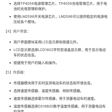
持
建
证
实
的
选择TP4056电源管理芯片，TP4056充电管理芯片，用于电
池的充电管理和保护。
议
验
收
使用LM2596开关电源芯片，LM2596可以提供稳定的电源电
压给各个模块。
藏
【4】用户界面：
用户界面模块采用LCD显示屏和按键元件。
LCD显示屏选择LCD1602字符型液晶显示屏，用于显示电动
车的状态信息。
按键用于用户的输入和操作。
【5】传感器：
传感器模块用于实时监测电动车的状态和环境信息。
选择速度传感器、温度传感器、倾斜传感器。
速度传感器选择霍尔传感器，用于测量电动车的速度。
温度传感器选择DS18B20数字温度传感器，用于测量电动车
的温度。