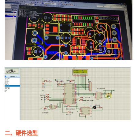
者
我
的
我
博
的
我
客
论
的
我
坛
圈
的
我
子
直
的
我
我
播
活
的
我
动
关
的
二、硬件选型