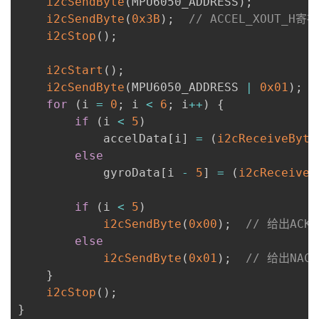
i2cSendByte
(
MPU6050_ADDRESS
)
;
i2cSendByte
(
0x3B
)
;
// ACCEL_XOUT_H
i2cStop
(
)
;
i2cStart
(
)
;
i2cSendByte
(
MPU6050_ADDRESS 
|
0x01
)
;
for
(
i 
=
0
;
 i 
<
6
;
 i
++
)
{
if
(
i 
<
5
)
            accelData
[
i
]
=
(
i2cReceiveByte
else
            gyroData
[
i 
-
5
]
=
(
i2cReceiveB
if
(
i 
<
5
)
i2cSendByte
(
0x00
)
;
// 给出AC
else
i2cSendByte
(
0x01
)
;
// 给出NA
}
i2cStop
(
)
;
}