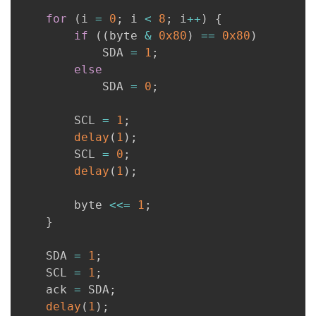
for
(
i 
=
0
;
 i 
<
8
;
 i
++
)
{
if
(
(
byte 
&
0x80
)
==
0x80
)
            SDA 
=
1
;
else
            SDA 
=
0
;
        SCL 
=
1
;
delay
(
1
)
;
        SCL 
=
0
;
delay
(
1
)
;
        byte 
<<=
1
;
}
    SDA 
=
1
;
    SCL 
=
1
;
    ack 
=
 SDA
;
delay
(
1
)
;