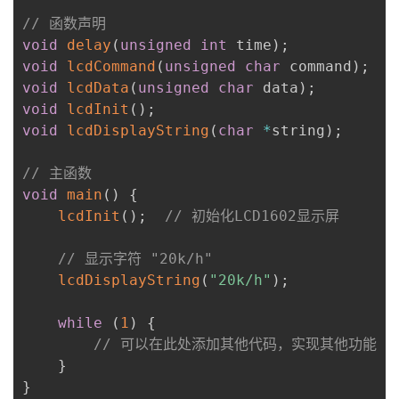
// 函数声明
void
delay
(
unsigned
int
 time
)
;
void
lcdCommand
(
unsigned
char
 command
)
;
void
lcdData
(
unsigned
char
 data
)
;
void
lcdInit
(
)
;
void
lcdDisplayString
(
char
*
string
)
;
// 主函数
void
main
(
)
{
lcdInit
(
)
;
// 初始化LCD1602显示屏
// 显示字符 "20k/h"
lcdDisplayString
(
"20k/h"
)
;
while
(
1
)
{
// 可以在此处添加其他代码，实现其他功能
}
}