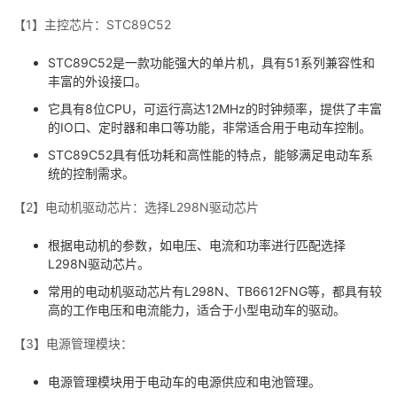
我
注
的
开
【1】主控芯片：STC89C52
的
Programs
STC89C52是一款功能强大的单片机，具有51系列兼容性和
发
丰富的外设接口。
支
者
它具有8位CPU，可运行高达12MHz的时钟频率，提供了丰富
的IO口、定时器和串口等功能，非常适合用于电动车控制。
持
学
STC89C52具有低功耗和高性能的特点，能够满足电动车系
统的控制需求。
我
堂
【2】电动机驱动芯片：选择L298N驱动芯片
的
我
我
根据电动机的参数，如电压、电流和功率进行匹配选择
L298N驱动芯片。
技
的
的
我
常用的电动机驱动芯片有L298N、TB6612FNG等，都具有较
高的工作电压和电流能力，适合于小型电动车的驱动。
术
云
课
的
我
【3】电源管理模块：
支
声
程
认
的
我
电源管理模块用于电动车的电源供应和电池管理。