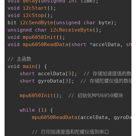
void
delay
(
unsigned
int
 time
)
;
void
i2cStart
(
)
;
void
i2cStop
(
)
;
bit 
i2cSendByte
(
unsigned
char
 byte
)
;
unsigned
char
i2cReceiveByte
(
)
;
void
mpu6050Init
(
)
;
void
mpu6050ReadData
(
short
*
accelData
,
sho
// 主函数
void
main
(
)
{
short
 accelData
[
3
]
;
// 存储加速度值的数
short
 gyroData
[
3
]
;
// 存储陀螺仪值的数组
mpu6050Init
(
)
;
// 初始化MPU6050模块
while
(
1
)
{
mpu6050ReadData
(
accelData
,
 gyroDat
// 打印加速度值和陀螺仪值到串口