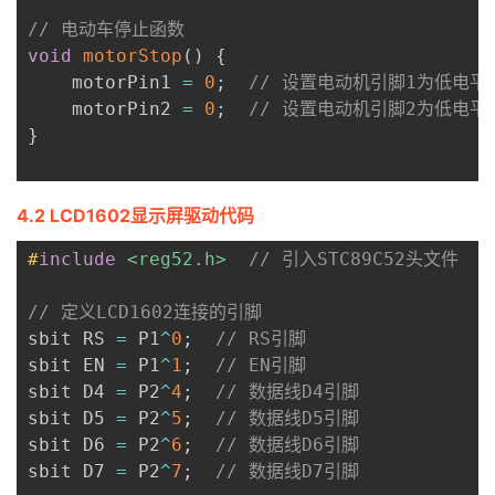
// 电动车停止函数
void
motorStop
(
)
{
    motorPin1 
=
0
;
// 设置电动机引脚1为低电平
    motorPin2 
=
0
;
// 设置电动机引脚2为低电平
}
4.2 LCD1602显示屏驱动代码
#
include
<reg52.h>
// 引入STC89C52头文件
// 定义LCD1602连接的引脚
sbit RS 
=
 P1
^
0
;
// RS引脚
sbit EN 
=
 P1
^
1
;
// EN引脚
sbit D4 
=
 P2
^
4
;
// 数据线D4引脚
sbit D5 
=
 P2
^
5
;
// 数据线D5引脚
sbit D6 
=
 P2
^
6
;
// 数据线D6引脚
sbit D7 
=
 P2
^
7
;
// 数据线D7引脚