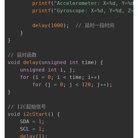
printf
(
"Accelerometer: X=%d, Y=%d,
printf
(
"Gyroscope: X=%d, Y=%d, Z=%
delay
(
1000
)
;
// 延时一段时间
}
}
// 延时函数
void
delay
(
unsigned
int
 time
)
{
unsigned
int
 i
,
 j
;
for
(
i 
=
0
;
 i 
<
 time
;
 i
++
)
for
(
j 
=
0
;
 j 
<
120
;
 j
++
)
;
}
// I2C起始信号
void
i2cStart
(
)
{
    SDA 
=
1
;
    SCL 
=
1
;
delay
(
1
)
;