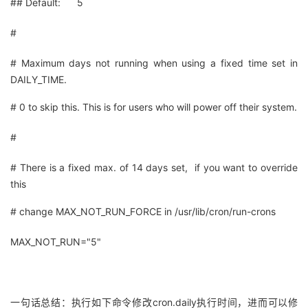
## Default: 5
#
# Maximum days not running when using a fixed time set in
DAILY_TIME.
# 0 to skip this. This is for users who will power off their system.
#
# There is a fixed max. of 14 days set, if you want to override
this
# change MAX_NOT_RUN_FORCE in /usr/lib/cron/run-crons
MAX_NOT_RUN="5"
一句话总结：
执行如下命令修改cron.daily执行时间，进而可以修