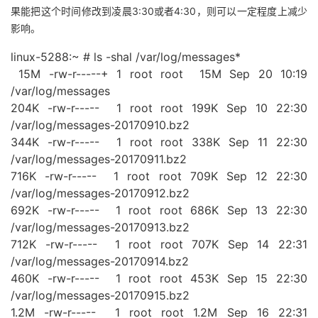
果能把这个时间修改到凌晨3:30或者4:30，则可以一定程度上减少
者
影响。
linux-5288:~ # ls -shal /var/log/messages*
我
15M -rw-r-----+ 1 root root 15M Sep 20 10:19
/var/log/messages
的
我
204K -rw-r----- 1 root root 199K Sep 10 22:30
/var/log/messages-20170910.bz2
博
的
我
344K -rw-r----- 1 root root 338K Sep 11 22:30
/var/log/messages-20170911.bz2
客
论
的
我
716K -rw-r----- 1 root root 709K Sep 12 22:30
/var/log/messages-20170912.bz2
坛
圈
的
我
692K -rw-r----- 1 root root 686K Sep 13 22:30
/var/log/messages-20170913.bz2
子
直
的
我
712K -rw-r----- 1 root root 707K Sep 14 22:31
/var/log/messages-20170914.bz2
我
播
活
的
460K -rw-r----- 1 root root 453K Sep 15 22:30
/var/log/messages-20170915.bz2
我
动
关
的
1.2M -rw-r----- 1 root root 1.2M Sep 16 22:31