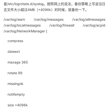
持
建
证
实
的
是/etc/logrotate.d/syslog。按照网上的说法，备份策略上写说当日
志文件大小超过4MB（+4096k）的时候，就备份一下。
议
验
收
/var/log/warn /var/log/messages /var/log/allmessages
/var/log/localmessages /var/log/firewall /var/log/acpid
藏
/var/log/NetworkManager {
compress
dateext
maxage 365
rotate 99
missingok
notifempty
size +4096k