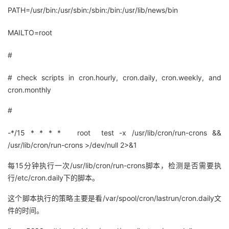
PATH=/usr/bin:/usr/sbin:/sbin:/bin:/usr/lib/news/bin
MAILTO=root
#
# check scripts in cron.hourly, cron.daily, cron.weekly, and
cron.monthly
#
-*/15 * * * * root test -x /usr/lib/cron/run-crons &&
/usr/lib/cron/run-crons >/dev/null 2>&1
每15分钟执行一次/usr/lib/cron/run-crons脚本，检测是否需要执
行/etc/cron.daily下的脚本。
这个脚本执行的策略主要是看
/var/spool/cron/lastrun/cron.daily文
件的时间。