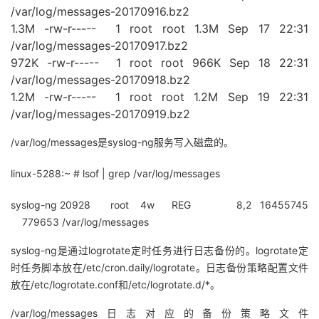
/var/log/messages-20170916.bz2
我
注
的
开
1.3M -rw-r----- 1 root root 1.3M Sep 17 22:31
/var/log/messages-20170917.bz2
的
Programs
发
972K -rw-r----- 1 root root 966K Sep 18 22:31
/var/log/messages-20170918.bz2
支
者
1.2M -rw-r----- 1 root root 1.2M Sep 19 22:31
/var/log/messages-20170919.bz2
持
学
/var/log/messages是syslog-ng服务写入磁盘的。
我
堂
linux-5288:~ # lsof | grep /var/log/messages
的
我
我
syslog-ng 20928 root 4w REG 8,2 16455745
779653 /var/log/messages
技
的
的
我
syslog-ng是通过logrotate定时任务进行日志备份的。
logrotate
定
术
云
课
的
我
时任务脚本放在/etc/cron.daily/logrotate。
日志备份策略配置文件
放在/etc/logrotate.conf和/etc/logrotate.d/*。
支
声
程
认
的
我
/var/log/messages日志对应的备份策略文件