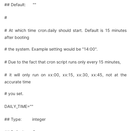
## Default: ""
#
# At which time cron.daily should start. Default is 15 minutes
after booting
# the system. Example setting would be "14:00".
# Due to the fact that cron script runs only every 15 minutes,
# it will only run on xx:00, xx:15, xx:30, xx:45, not at the
accurate time
# you set.
DAILY_TIME=""
## Type: integer