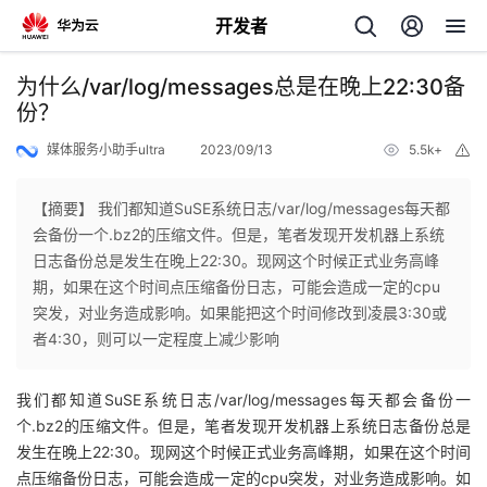
开发者
返
为什么/var/log/messages总是在晚上22:30备
回
份？
媒体服务小助手ultra
2023/09/13
5.5k+
举
报
【摘要】 我们都知道SuSE系统日志/var/log/messages每天都
会备份一个.bz2的压缩文件。但是，笔者发现开发机器上系统
个
日志备份总是发生在晚上22:30。现网这个时候正式业务高峰
期，如果在这个时间点压缩备份日志，可能会造成一定的cpu
我
人
突发，对业务造成影响。如果能把这个时间修改到凌晨3:30或
者4:30，则可以一定程度上减少影响
的
主
我们都知道SuSE系统日志/var/log/messages每天都会备份一
开
页
个.bz2的压缩文件。
但是，笔者发现开发机器上系统日志备份总是
发生在晚上22:30。现网这个时候正式业务高峰期，如果在这个时间
发
点压缩备份日志，可能会造成一定的cpu突发，对业务造成影响。如