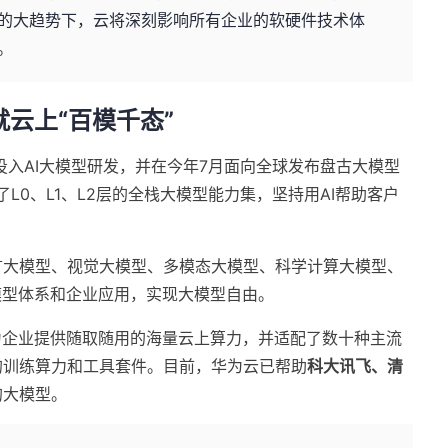
的大趋势下，云将深刻影响所有企业的软硬件技术体
。
云上“百模千态”
投入AI大模型研发，并在今年7月面向全球发布盘古大模型
L0、L1、L2层的全栈大模型能力集，坚持用AI帮助客户
言大模型、视觉大模型、多模态大模型、科学计算大模型、
模型体系和企业应用，实现大模型自由。
为企业提供随取随用的海量云上算力，并适配了数十种主流
的训练算力和工具套件。目前，华为云已帮助
科大讯飞、清
的大模型。