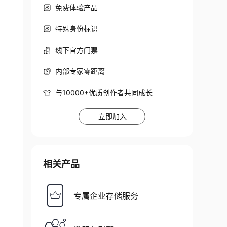
免费体验产品
特殊身份标识
线下官方门票
内部专家零距离
与10000+优质创作者共同成长
立即加入
相关产品
专属企业存储服务