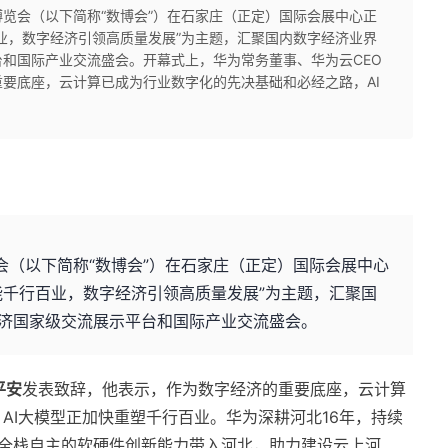
济博览会（以下简称“数博会”）在石家庄（正定）国际会展中心正
业，数字经济引领高质量发展”为主题，汇聚国内数字经济业界
和国际产业交流盛会。开幕式上，华为常务董事、华为云CEO
要底座，云计算已成为行业数字化的先决基础和必经之路，AI
览会（以下简称“数博会”）在石家庄（正定）国际会展中心
能千行百业，数字经济引领高质量发展”为主题，汇聚国
济国家级交流展示平台和国际产业交流盛会。
平安
发表致辞，他表示，作为数字经济的重要底座，云计算
AI大模型正加快重塑千行百业。华为深耕河北16年，持续
、全栈自主的软硬件创新能力带入河北，助力建设云上河