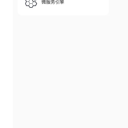
微服务引擎