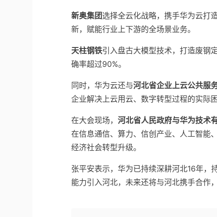
新奥集团
选择全云化战略，携手华为云打造
新，赋能行业上下游的全场景业务。
天柱钢铁
引入盘古大模型技术，打造废钢
确率超过90%。
同时，华为云还与
河北省企业上云公共服
企业解决上云用云、数字转型过程的实际
在大会现场，
河北省人民政府与华为技术
在信息通信、算力、信创产业、人工智能
经济社会转型升级。
张平安表示，华为已持续深耕河北16年，
能力引入河北，未来还将与河北携手合作