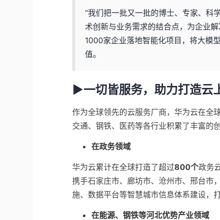
“我们把一批又一批的博士、专家、科
术创新与业务需求的结合点，为企业解
1000家企业落地智能化项目，将大模
值。
▶一切皆服务，助力打造云
作为全球领先的云服务厂商，华为云在全球
交通、钢铁、医药等各行业积累了丰富的
在政务领域
华为云累计在全球打造了超过
800个
政务
携手石家庄市、廊坊市、沧州市、邢台市
施、数据平台等智慧城市信息体系建设，打
在能源、钢铁等河北优势产业领域