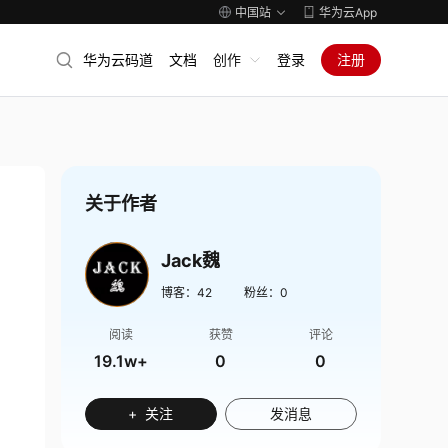
中国站
华为云App
华为云码道
文档
创作
登录
注册
关于作者
Jack魏
博客：
42
粉丝：
0
阅读
获赞
评论
19.1w+
0
0
+ 关注
发消息