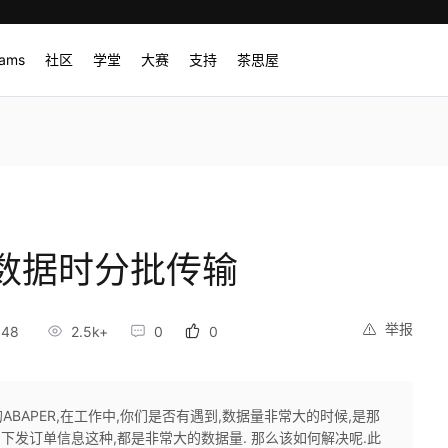
rams
社区
学堂
大赛
支持
茶思屋
输数据时分批传输
举报
:48
2.5k+
0
0
的ABAPER,在工作中,你们是否有遇到,数据量非常大的时候,是那
如下发订单信息这种,都是非常大的数据量. 那么该如何解决呢.此