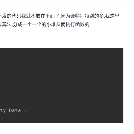
下发的代码我就不放在里面了,因为会特别特别的多.我这里
过算法,分成一个一个的小堆从而执行函数的.
.
 ty_Data 
.