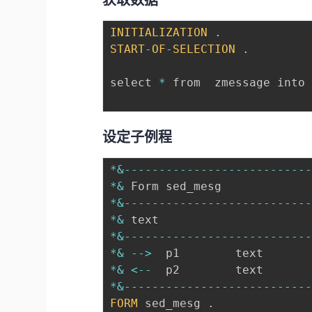
获取数据
INITIALIZATION
.
START
-
OF
-
SELECTION
.
select 
*
 from  zmessage into
设定子例程
*
&
--
--
--
--
--
--
--
--
--
--
--
--
--
*
&
*
&
--
--
--
--
--
--
--
--
--
--
--
--
--
*
&
*
&
--
--
--
--
--
--
--
--
--
--
--
--
--
*
&
--
>
*
&
<
--
*
&
--
--
--
--
--
--
--
--
--
--
--
--
--
FORM
 sed_mesg 
.