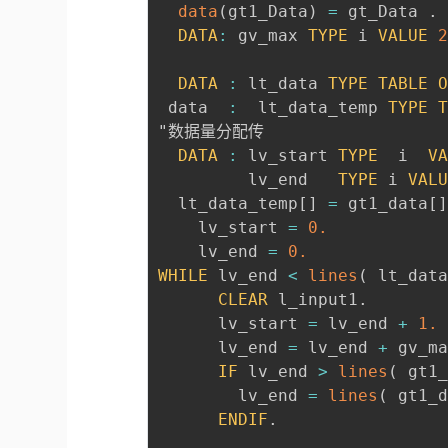
data
(
gt1_Data
)
=
 gt_Data 
.
DATA
:
 gv_max 
TYPE
 i 
VALUE
DATA
:
 lt_data 
TYPE
TABLE
 data  
:
  lt_data_temp 
TYPE
"数据量分配传  

DATA
:
 lv_start 
TYPE
  i  
V
         lv_end   
TYPE
 i 
VAL
  lt_data_temp
[
]
=
 gt1_data
[
    lv_start 
=
0.
    lv_end 
=
0.
WHILE
 lv_end 
<
lines
(
 lt_dat
CLEAR
 l_input1
.
      lv_start 
=
 lv_end 
+
1.
      lv_end 
=
 lv_end 
+
 gv_m
IF
 lv_end 
>
lines
(
 gt1
        lv_end 
=
lines
(
 gt1_
ENDIF
.