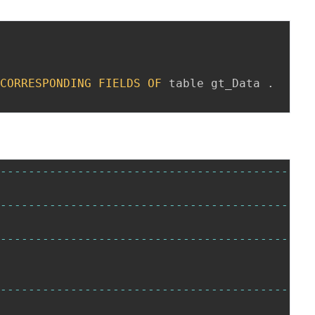
 
CORRESPONDING
FIELDS
OF
 table gt_Data 
.
--
--
--
--
--
--
--
--
--
--
--
--
--
--
--
--
--
--
--
--
--
-
*
--
--
--
--
--
--
--
--
--
--
--
--
--
--
--
--
--
--
--
--
--
-
*
--
--
--
--
--
--
--
--
--
--
--
--
--
--
--
--
--
--
--
--
--
-
*
--
--
--
--
--
--
--
--
--
--
--
--
--
--
--
--
--
--
--
--
--
-
*