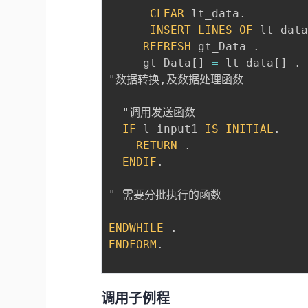
CLEAR
 lt_data
.
INSERT
LINES
OF
 lt_dat
REFRESH
 gt_Data 
.
     gt_Data
[
]
=
 lt_data
[
]
.
"数据转换
,
及数据处理函数  

  "调用发送函数

IF
 l_input1 
IS
INITIAL
.
RETURN
.
ENDIF
.
" 需要分批执行的函数  

ENDWHILE
.
ENDFORM
.
调用子例程