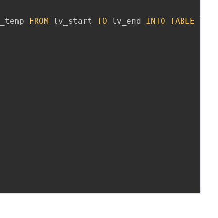
a_temp 
FROM
 lv_start 
TO
 lv_end 
INTO
TABLE
 lt_