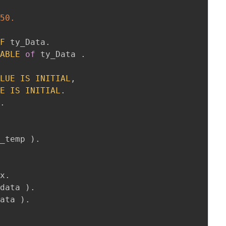
250.
OF
 ty_Data
.
TABLE
of
 ty_Data 
.
ALUE
IS
INITIAL
,
UE
IS
INITIAL
.
]
.
a_temp 
)
.
ax
.
_data 
)
.
data 
)
.