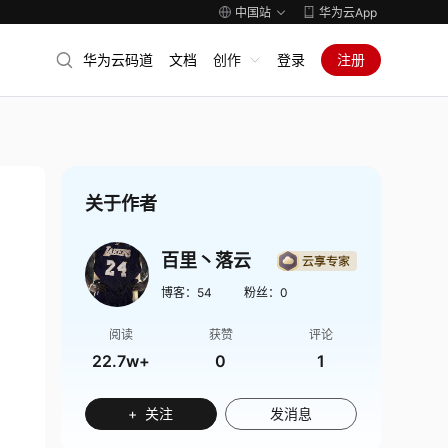
中国站
华为云App
华为云码道
文档
创作
登录
注册
关于作者
百里丶落云
博客：
54
粉丝：
0
阅读
获赞
评论
22.7w+
0
1
+ 关注
发消息