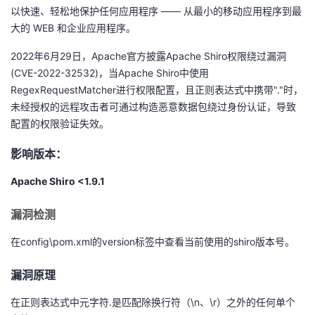
以快速、轻松地保护任何应用程序 —— 从最小的移动应用程序到最
者
大的 WEB 和企业应用程序。
2022年6月29日，Apache官方披露Apache Shiro权限绕过漏洞
我
(CVE-2022-32532)，当Apache Shiro中使用
RegexRequestMatcher进行权限配置，且正则表达式中携带"."时，
的
我
未经授权的远程攻击者可通过构造恶意数据包绕过身份认证，导致
配置的权限验证失效。
博
的
我
影响版本：
客
论
的
我
Apache Shiro <1.9.1
坛
圈
的
我
漏洞检测
子
直
的
我
在config\pom.xml的version标签中查看当前使用的shiro版本号。
我
播
活
的
漏洞原理
我
动
关
的
在正则表达式中元字符.是匹配除换行符（\n、\r）之外的任何单个