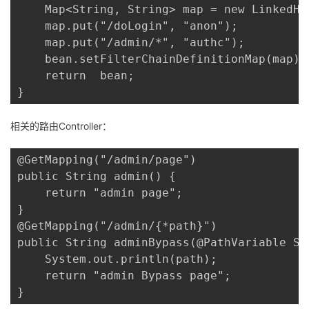
    Map<String, String> map = new LinkedHas
    map.put("/doLogin", "anon");

    map.put("/admin/*", "authc");

    bean.setFilterChainDefinitionMap(map);

    return  bean;

}
相关的路由Controller：
@GetMapping("/admin/page")

public String admin() {

    return "admin page";

}

@GetMapping("/admin/{*path}")

public String adminBypass(@PathVariable Str
    System.out.println(path);

    return "admin Bypass page";

}