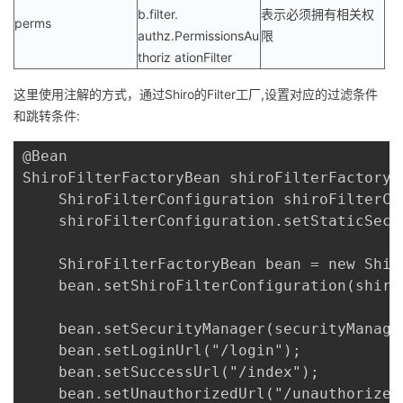
b.filter.
表示必须拥有相关权
perms
authz.PermissionsAu
限
thoriz ationFilter
这里使用注解的方式，通过Shiro的Filter工厂,设置对应的过滤条件
和跳转条件:
@Bean

ShiroFilterFactoryBean shiroFilterFactoryBe
    ShiroFilterConfiguration shiroFilterCo
    shiroFilterConfiguration.setStaticSecu
    ShiroFilterFactoryBean bean = new Shir
    bean.setShiroFilterConfiguration(shiro
    bean.setSecurityManager(securityManager
    bean.setLoginUrl("/login");

    bean.setSuccessUrl("/index");

    bean.setUnauthorizedUrl("/unauthorizedu