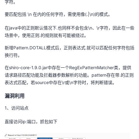
字符。
我
注
的
开
要匹配包括 \n 在内的任何字符，需使用像(.|\n)的模式。
的
Programs
发
在java中的正则默认情况下.也同样不会包含\n、\r字符，因此在一些
场景中，使用正则.的规则就有可能被绕过。
支
者
新增Pattern.DOTALL模式后，正则表达式.就可以匹配任何字符包括
持
学
换行符。
我
在shiro-core-1.9.0.jar中存在一个RegExPatternMatcher类，提供
堂
请求路径匹配功能及拦截器参数解析的功能。pattern存在带.的正则
的
我
表达式匹配，若source中存在\r或\n字符时，将判断错误。
我
漏洞利用
技
的
的
我
1、访问站点
术
云
课
的
我
直接访问ip:端口，抓包如下
支
声
程
认
的
我