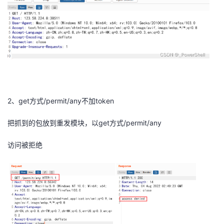
持
建
证
实
的
议
验
收
藏
2、get方式/permit/any不加token
把抓到的包放到重发模块，以get方式/permit/any
访问被拒绝