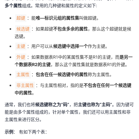
持
建
证
实
的
多个属性
组成。常用的几种键和属性的定义如下:
议
：能
唯—标识元组的属性集
叫做超键。
超键
验
收
：如果超键
不包含多余的属性
，那么这个超键就是候
候选键
藏
选键。
：用户可以从
候选键中选择一个
作为主键。
主键
：如果数据表R1中的某属性集不是R1的主键，而
是另一
外键
个数据表R2的主键
，那么这个属性集就是数据表R1的外键。
：
包含在任一候选键中的属性
称为主属性。
主属性
：与主属性相对，指的是
不包含在任何一个候选键
非主属性
中的属性
。
通常，我们也将
候选键称之为“码”
，把
主键也称为“主码”
。因为键可
能是由多个属性组成的，针对单个属性，我们还可以用主属性和非
主属性来进行区分。
示例
： 有如下两个表：