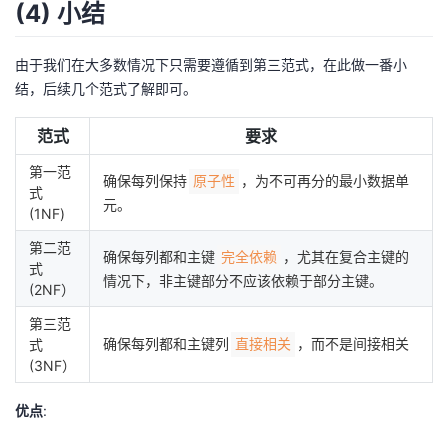
(4) 小结
由于我们在大多数情况下只需要遵循到第三范式，在此做一番小
结，后续几个范式了解即可。
范式
要求
第一范
确保每列保持
，为不可再分的最小数据单
原子性
式
元。
(1NF)
第二范
确保每列都和主键
，尤其在复合主键的
完全依赖
式
情况下，非主键部分不应该依赖于部分主键。
(2NF）
第三范
确保每列都和主键列
，而不是间接相关
式
直接相关
(3NF）
优点
: