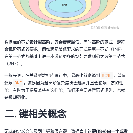
我
注
的
开
的
Programs
发
支
者
数据库的范式
设计越高阶，冗余度就越低
，同时
高阶的范式一定符
合低阶范式的要求
，例如满足最低要求的范式是第一范式（1NF）,
持
学
在第一范式的基础上进一步满足更多的规范要求则称之为第二范式
（2NF）。
我
堂
一般来说，在关系型数据库设计中，最高也就遵循到
，普遍
BCNF
的
我
我
还是
，这是因为越高阶复杂度也会越高并且会影响一定的性
3NF
能。有时为了提高某些查询性能，我们还需要违背范式规则，也就
技
的
的
我
是
反规范化
。
术
云
课
的
我
二. 键相关概念
支
声
程
认
的
我
范式的定义会涉及到主键和候选键，数据库中的
键(Key)由一个或者