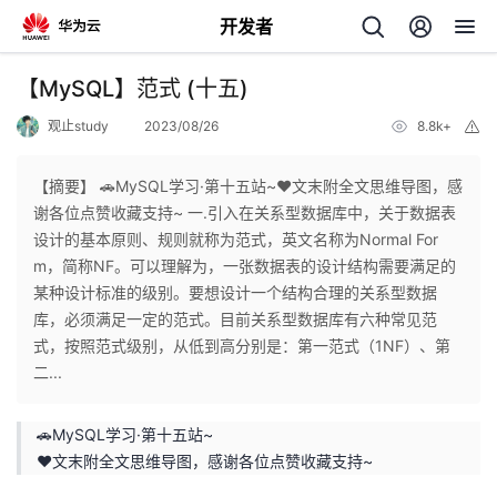
开发者
返
【MySQL】范式 (十五)
回
观止study
2023/08/26
8.8k+
举
报
【摘要】 🚗MySQL学习·第十五站~❤️文末附全文思维导图，感
谢各位点赞收藏支持~ 一.引入在关系型数据库中，关于数据表
设计的基本原则、规则就称为范式，英文名称为Normal For
个
m，简称NF。可以理解为，一张数据表的设计结构需要满足的
某种设计标准的级别。要想设计一个结构合理的关系型数据
我
人
库，必须满足一定的范式。目前关系型数据库有六种常见范
式，按照范式级别，从低到高分别是：第一范式（1NF）、第
的
主
二...
开
页
🚗MySQL学习·第十五站~
❤️文末附全文思维导图，感谢各位点赞收藏支持~
发