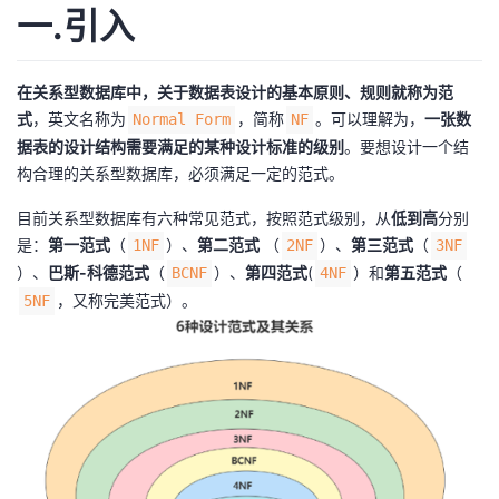
一.引入
者
在关系型数据库中，关于数据表设计的基本原则、规则就称为范
我
式
，英文名称为
，简称
。可以理解为，
一张数
Normal Form
NF
据表的设计结构需要满足的某种设计标准的级别
。要想设计一个结
的
我
构合理的关系型数据库，必须满足一定的范式。
博
的
我
目前关系型数据库有六种常见范式，按照范式级别，从
低到高
分别
是：
第一范式
（
）、
第二范式
（
）、
第三范式
（
1NF
2NF
3NF
客
论
的
我
）、
巴斯-科德范式
（
）、
第四范式
(
）和
第五范式
（
BCNF
4NF
，又称完美范式）。
5NF
坛
圈
的
我
子
直
的
我
我
播
活
的
我
动
关
的