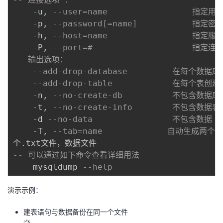
-
u
,
--user=name                 指定用
-
p
,
--password[=name]           指定密
-
h
,
--host=name                 指定
-
P
,
--port=#                    指定
-- 输出选项：
--add-drop-database         在每个数据
--add-drop-table            在每个表创
-
n
,
--no-create-db          不包含数
-
t
,
--no-create-info        不包含数
-
d 
--no-data                不包含数据
-
T
,
--tab=name             自动生
个
.
-- 可以通过如下命令查看详细用法
	mysqldump 
--help
演示示例：
建表语句与数据备份在同一个文件