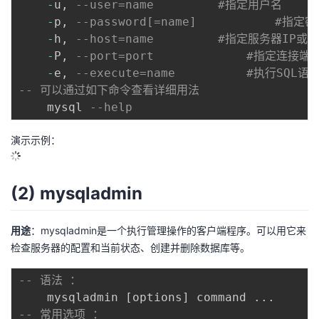
-
u
,
--user=name         #指定用户名
-
p
,
--password[=name]           #指定
-
h
,
--host=name         #指定服务器IP或
-
P
,
--port=port             #指定连接端
-
e
,
--execute=name          #执行SQL
-- 可以通过如下命令查看详细用法
	mysql 
--help
演示示例：
(2) mysqladmin
用途
：mysqladmin是一个执行管理操作的客户端程序。可以用它来
检查服务器的配置和当前状态、创建并删除数据库等。
-- 语法 ：    
    mysqladmin 
[
options
]
 command 
.
.
.
-- 常用选项 ： 