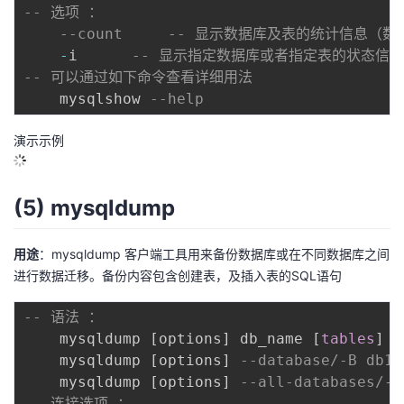
-- 选项 ： 
--count     -- 显示数据库及表的统计信息
-
i      
-- 显示指定数据库或者指定表的状态信息
-- 可以通过如下命令查看详细用法
	mysqlshow 
--help
演示示例
(5) mysqldump
用途
：mysqldump 客户端工具用来备份数据库或在不同数据库之间
进行数据迁移。备份内容包含创建表，及插入表的SQL语句
-- 语法 ：    
    mysqldump 
[
options
]
 db_name 
[
tables
]
    mysqldump 
[
options
]
--database/-B db1 
    mysqldump 
[
options
]
--all-databases/-A
-- 连接选项 ：  