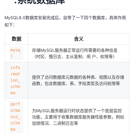
的
Programs
发
者
MySQL8.0数据库安装完成后，自带了一下四个数据库，具体作用
支
者
如下：
我
数据
含义
持
学
的
我
mysq
存储MySQL服务器正常运行所需要的各种信息
我
堂
博
的
我
l
（时区、慢日志、主从复制、用 户、权限等）
info
的
我
客
论
的
我
我
rmat
提供了访问数据库元数据的各种表、视图以及存储
ion_
技
的
坛
圈
的
我
的
我
函数，包含数据库、表、字段类型及访问权限等
sche
ma
术
云
子
直
的
我
课
的
我
perf
orma
为MySQL服务器运行时状态提供了一个底层监控
支
声
播
活
的
程
认
的
我
nce_
功能，主要用于收集数据库服务器性能参数，例如
sche
加锁情况、二进制日志等
持
建
动
关
证
实
的
ma