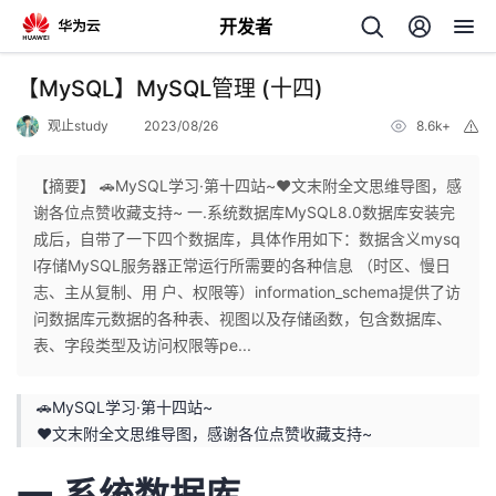
开发者
返
【MySQL】MySQL管理 (十四)
回
观止study
2023/08/26
8.6k+
举
报
【摘要】 🚗MySQL学习·第十四站~❤️文末附全文思维导图，感
谢各位点赞收藏支持~ 一.系统数据库MySQL8.0数据库安装完
成后，自带了一下四个数据库，具体作用如下：数据含义mysq
个
l存储MySQL服务器正常运行所需要的各种信息 （时区、慢日
志、主从复制、用 户、权限等）information_schema提供了访
我
人
问数据库元数据的各种表、视图以及存储函数，包含数据库、
表、字段类型及访问权限等pe...
我
的
主
🚗MySQL学习·第十四站~
我
的
开
页
❤️文末附全文思维导图，感谢各位点赞收藏支持~
我
的
开
发
一.系统数据库