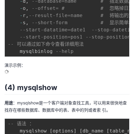
-
d
,
--database=name        #  
-
o
,
--offset= #            #  忽略
-
r
,
--result-file=name      #  将
-
s
,
--short-form           #  显示
--start-datatime=date1  --stop-dat
--start-position=pos1 --stop-posi
-- 可以通过如下命令查看详细用法
	mysqlbinlog 
--help
演示示例：
(4) mysqlshow
用途
：mysqlshow是一个客户端对象查找工具，可以用来很快地查
找存在哪些数据库、数据库中的表、表中的列或者索 引。
-- 语法 ：    
    mysqlshow 
[
options
]
[
db_name 
[
table_na