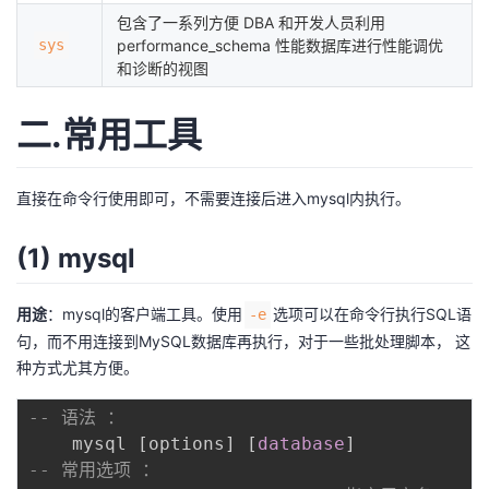
议
注
包含了一系列方便 DBA 和开发人员利用
验
收
sys
performance_schema 性能数据库进行性能调优
和诊断的视图
藏
二.常用工具
直接在命令行使用即可，不需要连接后进入mysql内执行。
(1) mysql
用途
：mysql的客户端工具。使用
选项可以在命令行执行SQL语
-e
句，而不用连接到MySQL数据库再执行，对于一些批处理脚本， 这
种方式尤其方便。
-- 语法 ：    
    mysql 
[
options
]
[
database
]
-- 常用选项 ： 