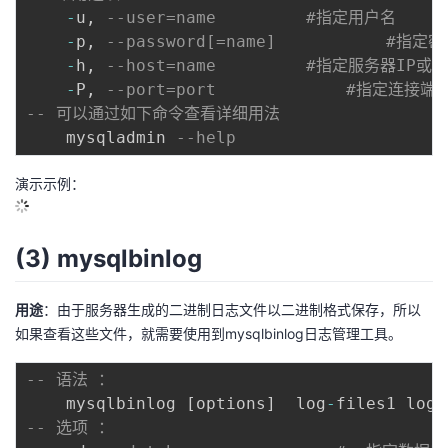
-
u
,
--user=name         #指定用户名
-
p
,
--password[=name]           #指定
-
h
,
--host=name         #指定服务器IP或
-
P
,
--port=port             #指定连接端
-- 可以通过如下命令查看详细用法
	mysqladmin 
--help
演示示例：
(3) mysqlbinlog
用途
：由于服务器生成的二进制日志文件以二进制格式保存，所以
如果查看这些文件，就需要使用到mysqlbinlog日志管理工具。
-- 语法 ：    
	mysqlbinlog 
[
options
]
  log
-
files1 log
-
-- 选项 ： 