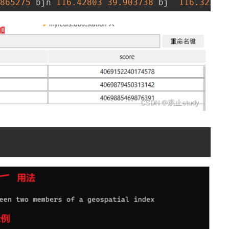
.865275
 bjn 
116.42803
39.903738
 bj  
116.32228