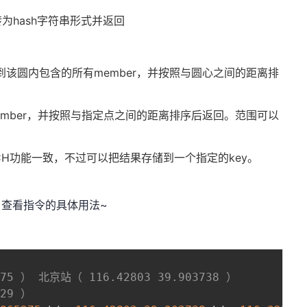
转为hash字符串形式并返回
该圆内包含的所有member，并按照与圆心之间的距离排
mber，并按照与指定点之间的距离排序后返回。范围可以
RCH功能一致，不过可以把结果存储到一个指定的key。
xx 查看指令的具体用法~
275 ） 北京站（ 116.42803 39.903738 ）
729 ）