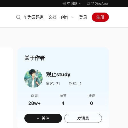
中国站
华为云App
华为云码道
文档
创作
登录
注册
关于作者
观止study
博客：
71
粉丝：
2
阅读
获赞
评论
28w+
4
0
+ 关注
发消息