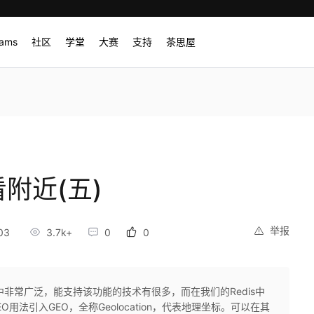
rams
社区
学堂
大赛
支持
茶思屋
看附近(五)
举报
03
3.7k+
0
0
中非常广泛，能支持该功能的技术有很多，而在我们的Redis中
O用法引入GEO，全称Geolocation，代表地理坐标。可以在其