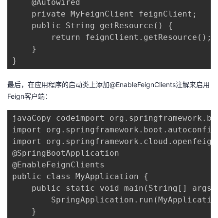
    @Autowired

    private MyFeignClient feignClient;

    public String getResource() {

        return feignClient.getResource();

    }

}
最后，在应用程序的启动类上添加@EnableFeignClients注解来启用
Feign客户端：
javaCopy codeimport org.springframework.bo
import org.springframework.boot.autoconfig
import org.springframework.cloud.openfeign
@SpringBootApplication

@EnableFeignClients

public class MyApplication {

    public static void main(String[] args) 
        SpringApplication.run(MyApplication
    }
