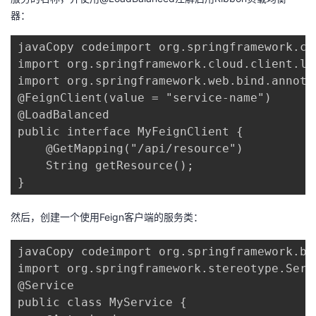
持
建
证
实
的
器：
议
验
收
javaCopy codeimport org.springframework.cl
import org.springframework.cloud.client.lo
藏
import org.springframework.web.bind.annotat
@FeignClient(value = "service-name")

@LoadBalanced

public interface MyFeignClient {

    @GetMapping("/api/resource")

    String getResource();

}
然后，创建一个使用Feign客户端的服务类：
javaCopy codeimport org.springframework.be
import org.springframework.stereotype.Servi
@Service

public class MyService {
