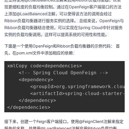
我
注
的
开
现更细粒度的负载均衡控制。通过在OpenFeign客户端接口的方法
上添加@LoadBalanced注解，可以使得该方法的调用会经过
的
Programs
发
Ribbon负载均衡器进行服务实例的选择。 总结来说，OpenFeign与
Ribbon负载均衡器结合使用，可以实现在Spring Cloud中针对服务
支
实例的负载均衡调用。这样可以提高系统的可用性和性能。
者
下面是一个使用OpenFeign和Ribbon负载均衡器的示例代码： 首
持
学
先，在pom.xml文件中添加相应的依赖：
我
堂
xmlCopy code<dependencies>

    <!-- Spring Cloud OpenFeign -->

的
我
我
    <dependency>

        <groupId>org.springframework.cloud<
技
的
的
我
        <artifactId>spring-cloud-starter-o
    </dependency>

术
云
课
的
我
</dependencies>
支
声
程
认
的
我
接下来，创建一个Feign客户端接口，使用@FeignClient注解来指定
服务的名称，并使用@LoadBalanced注解启用Ribbon负载均衡