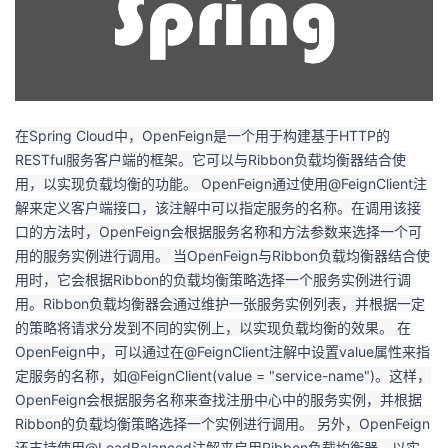
者
我
的
我
在Spring Cloud中，OpenFeign是一个用于构建基于HTTP的
RESTful服务客户端的框架。它可以与Ribbon负载均衡器结合使
博
的
我
用，以实现负载均衡的功能。 OpenFeign通过使用@FeignClient注
解来定义客户端接口，该注解中可以指定服务的名称。在调用该接
客
论
的
我
口的方法时，OpenFeign会根据服务名称和方法参数来选择一个可
用的服务实例进行调用。 当OpenFeign与Ribbon负载均衡器结合使
坛
圈
的
我
用时，它会根据Ribbon的负载均衡策略选择一个服务实例进行调
用。Ribbon负载均衡器会通过维护一张服务实例列表，并根据一定
子
直
的
我
的策略将请求分发到不同的实例上，以实现负载均衡的效果。 在
OpenFeign中，可以通过在@FeignClient注解中设置value属性来指
我
播
活
的
定服务的名称，如@FeignClient(value = "service-name")。这样，
OpenFeign会根据服务名称来查找注册中心中的服务实例，并根据
我
动
关
的
Ribbon的负载均衡策略选择一个实例进行调用。 另外，OpenFeign
还支持使用@LoadBalanced注解来启用Ribbon负载均衡器，以实