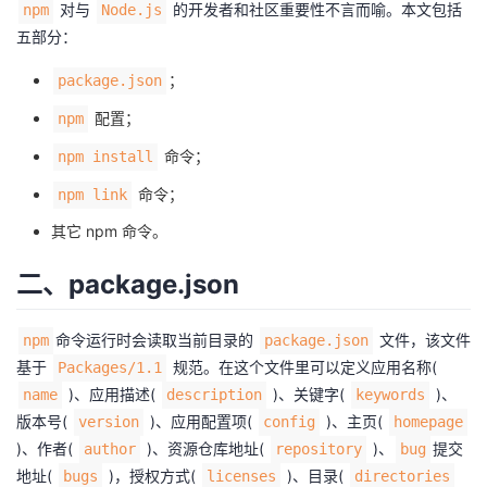
对与
的开发者和社区重要性不言而喻。本文包括
npm
Node.js
者
五部分：
；
package.json
我
配置；
npm
的
我
命令；
npm install
命令；
博
的
我
npm link
其它 npm 命令。
客
论
的
我
二、package.json
坛
圈
的
我
命令运行时会读取当前目录的
文件，该文件
npm
package.json
子
直
的
我
基于
规范。在这个文件里可以定义应用名称(
Packages/1.1
)、应用描述(
)、关键字(
)、
name
description
keywords
我
播
活
的
版本号(
)、应用配置项(
)、主页(
version
config
homepage
)、作者(
)、资源仓库地址(
)、
提交
author
repository
bug
我
动
关
的
地址(
)，授权方式(
)、目录(
bugs
licenses
directories