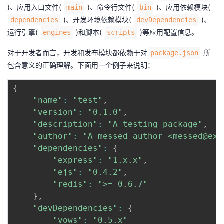
)、应用入口文件(
)、命令行文件(
)、应用依赖模块(
main
bin
我
注
的
开
)、开发环境依赖模块(
)、
dependencies
devDependencies
运行引擎(
)和脚本(
)等应用配置信息。
engines
scripts
的
Programs
发
对于开发者而言，开发和发布模块都依赖于对
所
package.json
支
者
包含意义的正确理解。下面用一个例子来说明：
持
学
{
"name"
:
"test"
,
我
堂
"version"
:
"0.1.0"
,
"description"
:
"A testing package"
,
的
我
我
"author"
:
"A messed author <messed@exa
"dependencies"
:
{
技
的
的
我
"express"
:
"1.x.x"
,
"ejs"
:
"0.4.2"
,
术
云
课
的
我
"redis"
:
">= 0.6.7"
}
,
支
声
程
认
的
我
"devDependencies"
:
{
"vows"
:
"0.5.x"