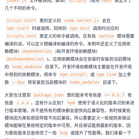
文件被调用。脚本(
)使用
表定义了
index.js
scripts
hash
几个不同的命令。
里的定义的
会在
script.start
node server.js
时被调用，同样的
调用时对应的
npm start
npm test
里定义的命令被调用。在有些
模块需要
scripts.test
native
编译的话，可以定义预编译和编译的命令。本例中还定义了应用依
赖模块(
)和开发环境依赖模块(
dependencies
)。应用依赖模块会在安装时安装到当前模块
devDependencies
的
目录下。开发环境依赖模块主要是在开发环境
node_modules
中用到的依赖模块，用命令
或
加上参
npm install
npm link
数
将安装到当前模块的
目录下。
—-dev
node_modules
大家也注意到
里的版本号有些是
有
package.json
>= 0.6.7
些是
，这有什么区别？
使用于语义化的版本识别来进
1.x.x
npm
行版本管理。并不是所有的模块都会提供向后兼容性，有时候某些
模块因为某些原因导致不向后兼容。所以需要定义一些规则来保证
模块能够在某些特定的版本中可用，并且保证能用最新的版本，因
为那些版本总是修改了一些
或提升了性能等。我们来看一下
bug