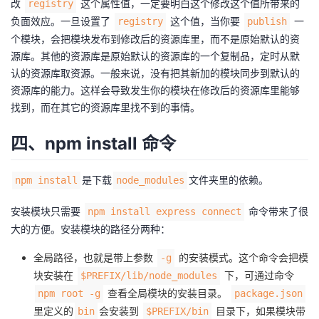
改
这个属性值，一定要明白这个修改这个值所带来的
registry
负面效应。一旦设置了
这个值，当你要
一
registry
publish
个模块，会把模块发布到修改后的资源库里，而不是原始默认的资
源库。其他的资源库是原始默认的资源库的一个复制品，定时从默
认的资源库取资源。一般来说，没有把其新加的模块同步到默认的
资源库的能力。这样会导致发生你的模块在修改后的资源库里能够
找到，而在其它的资源库里找不到的事情。
四、npm install 命令
是下载
文件夹里的依赖。
npm install
node_modules
安装模块只需要
命令带来了很
npm install express connect
大的方便。安装模块的路径分两种：
全局路径，也就是带上参数
的安装模式。这个命令会把模
-g
块安装在
下，可通过命令
$PREFIX/lib/node_modules
查看全局模块的安装目录。
npm root -g
package.json
里定义的
会安装到
目录下，如果模块带
bin
$PREFIX/bin