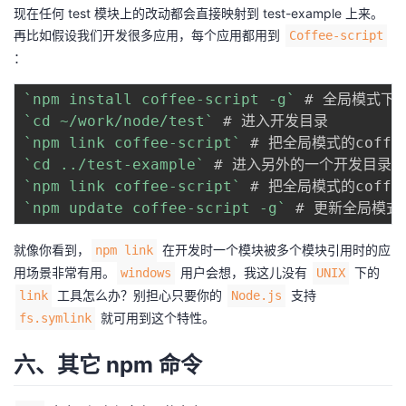
现在任何 test 模块上的改动都会直接映射到 test-example 上来。
再比如假设我们开发很多应用，每个应用都用到
Coffee-script
：
`
npm install coffee-script -g
`
 # 全局模式下安
`
cd ~/work/node/test
`
`
npm link coffee-script
`
 # 把全局模式的coffe
`
cd ../test-example
`
`
npm link coffee-script
`
 # 把全局模式的coffe
`
npm update coffee-script -g
`
 # 更新全局模式的
就像你看到，
在开发时一个模块被多个模块引用时的应
npm link
用场景非常有用。
用户会想，我这儿没有
下的
windows
UNIX
工具怎么办？别担心只要你的
支持
link
Node.js
就可用到这个特性。
fs.symlink
六、其它 npm 命令