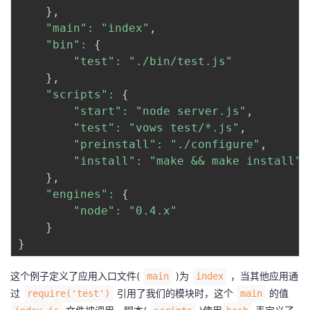
持
建
证
实
的
}
,
"main"
:
"index"
,
议
验
收
"bin"
:
{
"test"
:
"./bin/test.js"
藏
}
,
"scripts"
:
{
"start"
:
"node server.js"
,
"test"
:
"vows test/*.js"
,
"preinstall"
:
"./configure"
,
"install"
:
"make && make install"
}
,
"engines"
:
{
"node"
:
"0.4.x"
}
}
这个例子定义了应用入口文件(
)为
，当其他应用通
main
index
过
引用了我们的模块时，这个
的值
require('test')
main