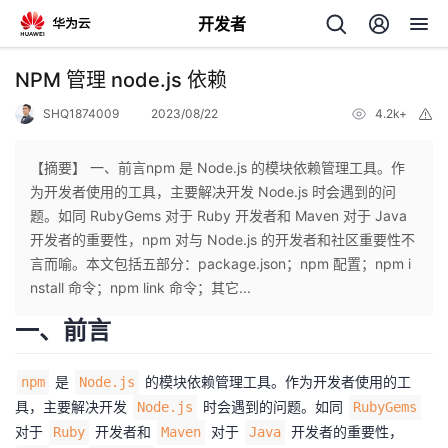
开发者
返
NPM 管理 node.js 依赖
回
SHQ1874009
2023/08/22
4.2k+
举
报
【摘要】 一、前言npm 是 Node.js 的模块依赖管理工具。作
为开发者使用的工具，主要解决开发 Node.js 时会遇到的问
题。如同 RubyGems 对于 Ruby 开发者和 Maven 对于 Java
个
开发者的重要性，npm 对与 Node.js 的开发者和社区重要性不
言而喻。本文包括五部分：package.json；npm 配置；npm i
我
人
nstall 命令；npm link 命令；其它...
一、前言
的
主
是
的模块依赖管理工具。作为开发者使用的工
npm
Node.js
开
页
具，主要解决开发
时会遇到的问题。如同
Node.js
RubyGems
对于
开发者和
对于
开发者的重要性，
发
Ruby
Maven
Java