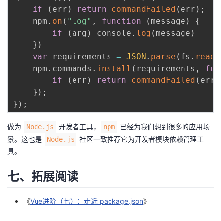
if
(
err
)
return
commandFailed
(
err
)
;
    npm
.
on
(
"log"
,
function
(
message
)
{
if
(
arg
)
 console
.
log
(
message
)
}
)
var
 requirements 
=
JSON
.
parse
(
fs
.
readF
    npm
.
commands
.
install
(
requirements
,
fun
if
(
err
)
return
commandFailed
(
err
)
}
)
;
}
)
;
做为
开发者工具，
已经为我们想到很多的应用场
Node.js
npm
景。这也是
社区一致推荐它为开发者模块依赖管理工
Node.js
具。
七、拓展阅读
《
Vue进阶（七）：走近 package.json
》