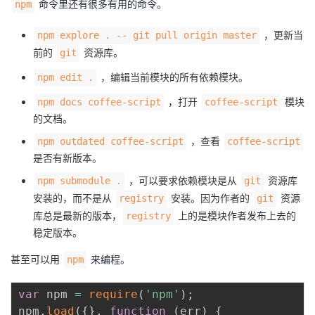
命令里还有很多有用的命令。
npm
，更新当
npm explore . -- git pull origin master
前的
资源库。
git
，编辑当前模块的所有依赖模块。
npm edit .
，打开
模块
npm docs coffee-script
coffee-script
的文档。
，查看
npm outdated coffee-script
coffee-script
是否有新版本。
，可以要求依赖模块是从
资源库
npm submodule .
git
安装的，而不是从
安装。因为作者的
资源
registry
git
库总是最新的版本，
上的是模块作者发布上去的
registry
稳定版本。
甚至可以用
来编程。
npm
var
 npm 
=
require
(
'npm'
)
;
npm
.
load
(
{
}
,
function
(
err
)
{