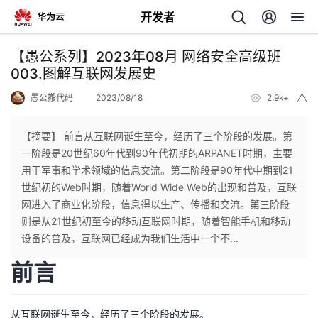
开发者
返
【愚公系列】2023年08月 网络安全高级班
回
003.图解互联网发展史
愚公搬代码
2023/08/18
2.9k+
举
报
【摘要】 前言从互联网诞生至今，经历了三个阶段的发展。第
一阶段是20世纪60年代到90年代初期的ARPANET时期，主要
个
用于军事和学术领域的信息交流。第二阶段是90年代中期到21
世纪初的Web时期，随着World Wide Web的出现和普及，互联
我
人
网进入了商业化阶段，信息得以生产、传播和交流。第三阶段
则是从21世纪初至今的移动互联网时期，随着智能手机和移动
的
主
设备的普及，互联网已经成为我们生活中一个不...
前言
开
页
发
从互联网诞生至今，经历了三个阶段的发展。