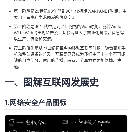
者
第一阶段是20世纪60年代到90年代初期的ARPANET时期，主
要用于军事和学术领域的信息交流。
我
第二阶段是90年代中期到21世纪初的Web时期，随着World
Wide Web的出现和普及，互联网进入了商业化阶段，信息得
以生产、传播和交流。
的
我
第三阶段则是从21世纪初至今的移动互联网时期，随着智能手
博
的
我
机和移动设备的普及，互联网已经成为我们生活中一个不可或
缺的组成部分，信息的传播、获取、分享方式更加便捷、快
速。
客
论
的
我
一、图解互联网发展史
坛
圈
的
我
子
直
的
我
1.网络安全产品图标
我
播
活
的
我
动
关
的