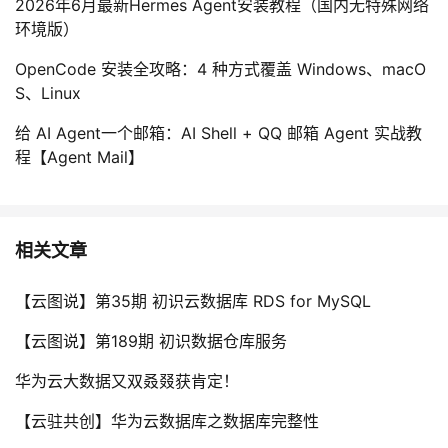
2026年6月最新Hermes Agent安装教程（国内无特殊网络
环境版）
OpenCode 安装全攻略：4 种方式覆盖 Windows、macO
S、Linux
给 AI Agent一个邮箱：AI Shell + QQ 邮箱 Agent 实战教
程【Agent Mail】
相关文章
【云图说】第35期 初识云数据库 RDS for MySQL
【云图说】第189期 初识数据仓库服务
华为云大数据又双叒叕获肯定！
【云驻共创】华为云数据库之数据库完整性