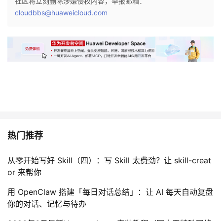
社区将立刻删除涉嫌侵权内容，举报邮箱：
cloudbbs@huaweicloud.com
热门推荐
从零开始写好 Skill（四）：写 Skill 太费劲？让 skill-creat
or 来帮你
用 OpenClaw 搭建「每日对话总结」：让 AI 每天自动复盘
你的对话、记忆与待办