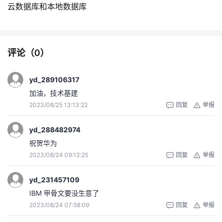
云数据库和本地数据库
评论（
0
）
yd_289106317
加油，技术基建
2023/08/25 13:13:22
回复
举报
yd_288482974
祝贺华为
2023/08/24 09:12:25
回复
举报
yd_231457109
IBM 甲骨文要没生意了
2023/08/24 07:58:09
回复
举报