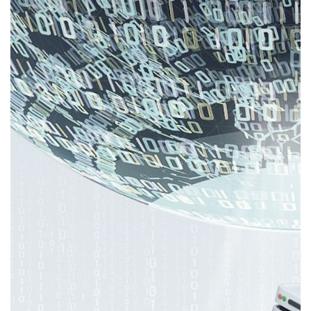
我
注
的
开
的
Programs
发
支
者
持
学
我
堂
的
我
我
技
的
的
我
术
云
课
的
我
支
声
程
认
的
我