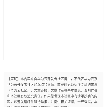
【声明】本内容来自华为云开发者社区博主，不代表华为云及
华为云开发者社区的观点和立场。转载时必须标注文章的来源
（华为云社区）、文章链接、文章作者等基本信息，否则作者
和本社区有权追究责任。如果您发现本社区中有涉嫌抄袭的内
容，欢迎发送邮件进行举报，并提供相关证据，一经查实，本