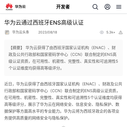
开发者
返
华为云通过西班牙ENS高级认证
回
华为云头条
2023/08/18
5.3k+
举
报
【摘要】 华为云获得了由西班牙国家认证机构（ENAC）、财
政及公共行政部和国家密码学中心（CCN）联合制定的ENS高
级认证资质，在可用性、机密性、完整性、真实性和可追溯性5
个
个认证维度均获得高等级评分。
我
人
近日，华为云获得了由西班牙国家认证机构（ENAC）、财政及公共
行政部和国家密码学中心（CCN）联合制定的ENS高级认证资质，
我
的
主
在可用性、机密性、完整性、真实性和可追溯性5个认证维度均获得
高等级评分，展示了华为云在网络安全、信息安全、隐私保护、数
我
的
开
页
据保护等方面高水平的专业能力。华为云将为西班牙政企的各项业
务提供高质量的网络安全与隐私保护。
我
的
开
发