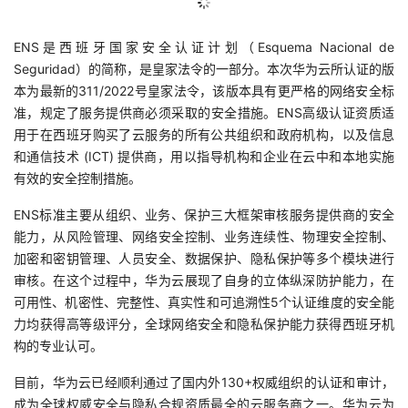
的
Programs
发
者
ENS是西班牙国家安全认证计划（Esquema Nacional de
Seguridad）的简称，是皇家法令的一部分。本次华为云所认证的版
支
者
我
本为最新的311/2022号皇家法令，该版本具有更严格的网络安全标
准，规定了服务提供商必须采取的安全措施。ENS高级认证资质适
持
学
的
我
用于在西班牙购买了云服务的所有公共组织和政府机构，以及信息
和通信技术 (ICT) 提供商，用以指导机构和企业在云中和本地实施
我
堂
博
的
我
有效的安全控制措施。
的
我
客
论
的
我
我
ENS标准主要从组织、业务、保护三大框架审核服务提供商的安全
能力，从风险管理、网络安全控制、业务连续性、物理安全控制、
技
的
坛
圈
的
我
的
我
加密和密钥管理、人员安全、数据保护、隐私保护等多个模块进行
审核。在这个过程中，华为云展现了自身的立体纵深防护能力，在
术
云
子
直
的
我
课
的
我
可用性、机密性、完整性、真实性和可追溯性5个认证维度的安全能
力均获得高等级评分，全球网络安全和隐私保护能力获得西班牙机
支
声
播
活
的
程
认
的
我
构的专业认可。
持
建
目前，华为云已经顺利通过了国内外130+权威组织的认证和审计，
动
关
证
实
的
成为全球权威安全与隐私合规资质最全的云服务商之一。华为云为