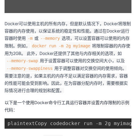
者
Docker可以使用主机的所有内存，但是默认情况下，Docker将限制
我
容器的内存使用，以保证系统的稳定性和性能。通过在Docker运行
容器时使用
或
选项，可以设置容器可以使用的内存
​-m​
​--memory​
的
我
限制。例如，
将限制容器的内存使
​docker run -m 2g myimage​
用为2GB。 此外，Docker还提供了其他与内存相关的选项，如
博
的
我
用于设置容器可以使用的交换空间大小，以及
​--memory-swap​
用于调整容器对交换空间的使用倾向。
​--memory-swappiness​
客
论
的
我
需要注意的是，如果主机的内存不足以满足容器的内存需求，容器
的性能可能会受到影响。因此，在为容器分配内存时，需要根据实
坛
圈
的
我
际情况进行合理的规划和配置。
子
直
的
我
以下是一个使用Docker命令行工具运行容器并设置内存限制的示例
代码：
我
播
活
的
plaintextCopy codedocker run -m 2g myimage
我
动
关
的