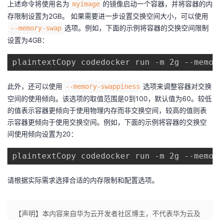
上述命令将使用名为​
​的镜像启动一个容器，并将容器的内
​myimage​
我
注
的
开
存限制设置为2GB。 如果需要进一步设置交换空间大小，可以使用​
​选项。例如，下面的示例将容器的交换空间限制
​--memory-swap​
的
Programs
发
设置为4GB：
支
者
plaintextCopy codedocker run -m 2g --memor
持
学
此外，还可以使用​
​选项来调整容器对交换
​--memory-swappiness​
空间的使用倾向。该选项的取值范围是0到100，默认值为60。较低
我
堂
的值表示容器更倾向于使用物理内存而非交换空间，较高的值则表
示容器更倾向于使用交换空间。例如，下面的示例将容器的交换空
的
我
我
间使用倾向设置为20：
技
的
的
我
plaintextCopy codedocker run -m 2g --memor
术
云
课
的
我
请根据实际需求选择合适的内存限制和配置选项。
支
声
程
认
的
我
【声明】本内容来自华为云开发者社区博主，不代表华为云及