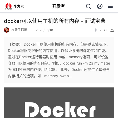
开发者
返
docker可以使用主机的所有内存 - 面试宝典
回
皮牙子抓饭
2023/08/18
2.1k+
举
报
【摘要】 Docker可以使用主机的所有内存，但是默认情况下，
Docker将限制容器的内存使用，以保证系统的稳定性和性能。
通过在Docker运行容器时使用​​-m​​或​​--memory​​选项，可以设置
个
容器可以使用的内存限制。例如，​​docker run -m 2g myimage​​
将限制容器的内存使用为2GB。 此外，Docker还提供了其他与
我
人
内存相关的选项，如​​--memory-swap...
的
主
开
页
发