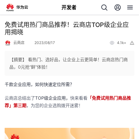
开发者
返
免费试用热门商品推荐！云商店TOP级企业应
回
用揭晓
云商店
2023/08/17
4.1k+
举
报
【摘要】 看热门、选好品，让企业上云更简单！云商店热门商
品，0元抢“鲜”体验！
个
千款企业应用，如何快速定位所需？
我
人
云商店总结出了
TOP级企业应用，
快来看看
「免费试用热门商品推
的
主
荐」第三期
，为您的企业选购拨开迷雾！
开
页
发