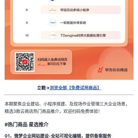
我
注
的
开
的
Programs
发
支
者
持
学
我
堂
的
我
我
立戳
→
浏览全部
【免费试用商品】
技
的
的
我
本期聚焦企业建站、小程序搭建、及现场作业管理三大企业场景，
术
云
精选
3
款云商店热门商品推介，欢迎扫码免费体验！
课
的
我
#
热门商品
星选推介
支
声
程
认
的
我
01、微梦企业网站建设
-
全站可视化编辑，提供备案服务