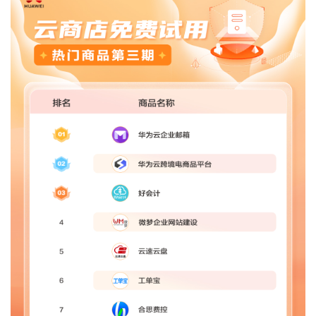
者
我
的
我
博
的
我
客
论
的
我
坛
圈
的
我
子
直
的
我
我
播
活
的
我
动
关
的