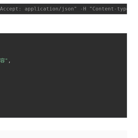
"Accept: application/json" -H "Content-type
容"
,