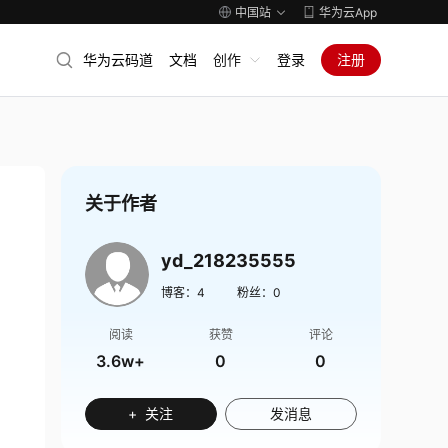
中国站
华为云App
华为云码道
文档
创作
登录
注册
关于作者
yd_218235555
博客：
4
粉丝：
0
阅读
获赞
评论
3.6w+
0
0
+ 关注
发消息