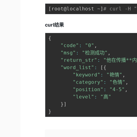
[
root@localhost ~
]
# curl -H 
curl结果
{
"code"
:
"0"
,
"msg"
:
"检测成功"
,
"return_str"
:
"他在传播**内
"word_list"
:
[
{
"keyword"
:
"艳情"
,
"category"
:
"色情"
,
"position"
:
"4-5"
,
"level"
:
"高"
}
]
}