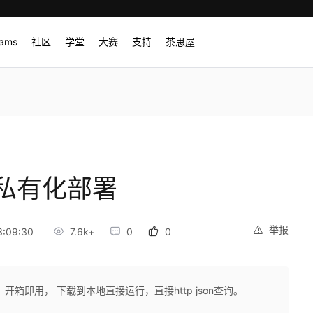
rams
社区
学堂
大赛
支持
茶思屋
 私有化部署
举报
:09:30
7.6k+
0
0
箱即用， 下载到本地直接运行，直接http json查询。