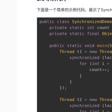
下面是一个简单的示例代码，展示了Synchr
public
class
SynchronizedDem
private
static
int
 count
private
static
final
Obj
public
static
void
main
(
Thread
 t1 
=
new
Thre
synchronized
(
lo
for
(
int
 i 
=
                    count
++
;
}
}
}
)
;
Thread
 t2 
=
new
Thre
synchronized
(
lo
for
(
int
 i 
=