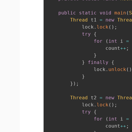
public
static
void
main
(
Thread
 t1 
=
new
Thre
            lock
.
lock
(
)
;
try
{
for
(
int
 i 
=
                    count
++
;
}
}
finally
{
                lock
.
unlock
(
}
}
)
;
Thread
 t2 
=
new
Thre
            lock
.
lock
(
)
;
try
{
for
(
int
 i 
=
                    count
++
;