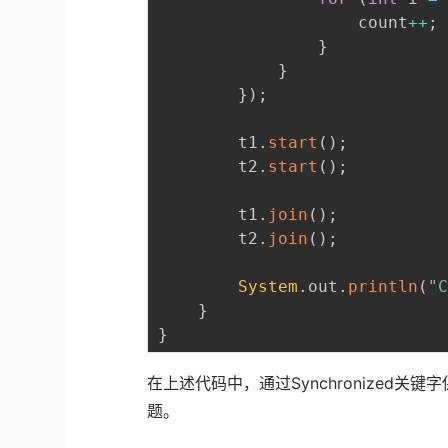
                    count
++
;
}
}
}
)
;
        t1
.
start
(
)
;
        t2
.
start
(
)
;
        t1
.
join
(
)
;
        t2
.
join
(
)
;
System
.
out
.
println
(
"
}
}
在上述代码中，通过Synchronized关
题。