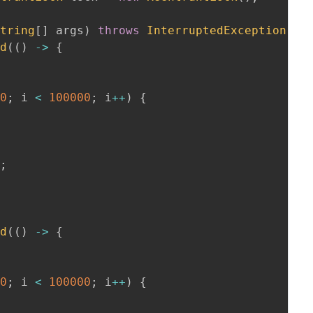
String
[
]
 args
)
throws
InterruptedException
{
ad
(
(
)
->
{
0
;
 i 
<
100000
;
 i
++
)
{
)
;
ad
(
(
)
->
{
0
;
 i 
<
100000
;
 i
++
)
{