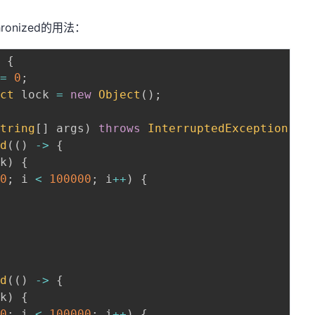
onized的用法：
o
{
 
=
0
;
ect
 lock 
=
new
Object
(
)
;
String
[
]
 args
)
throws
InterruptedException
{
ad
(
(
)
->
{
ck
)
{
0
;
 i 
<
100000
;
 i
++
)
{
ad
(
(
)
->
{
ck
)
{
0
;
 i 
<
100000
;
 i
++
)
{