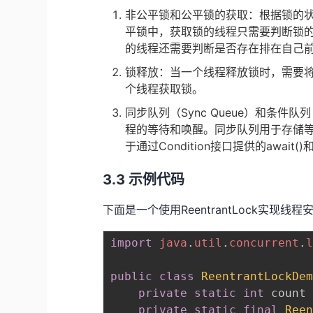
非公平锁和公平锁的获取：根据锁的
平锁中，获取锁的线程只需要判断锁
的线程还需要判断是否存在排在自己
锁释放：当一个线程释放锁时，需要将
个线程获取锁。
同步队列（Sync Queue）和条件队列
程的等待和唤醒。同步队列用于存储等
于通过Condition接口提供的await
3.3 示例代码
下面是一个使用ReentrantLock实现
import
java
.
util
.
concurrent
.
public
class
ReentrantLockDe
private
static
int
 count
private
static
final
Ree