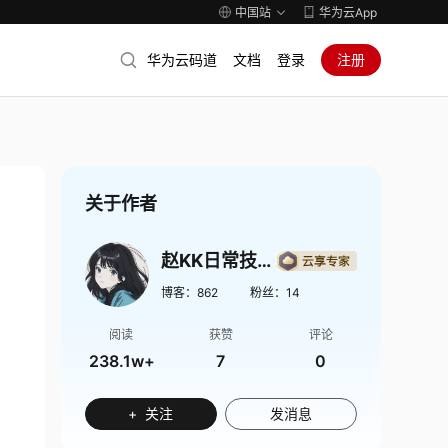
中国站
华为云App
华为云码道
文档
登录
注册
关于作者
赵KK日常技术记录
博客：
862
粉丝：
14
阅读
获赞
评论
238.1w+
7
0
+ 关注
发消息