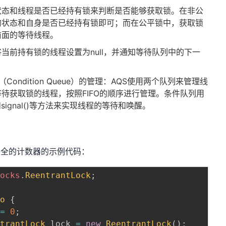
状态和线程是否已经持有锁来判断是否能够获取锁。在非公
的状态和自身是否已经持有锁即可；而在公平锁中，获取锁
前面的等待线程。
当前持有锁的线程设置为null，并通知等待队列中的下一
（Condition Queue）的管理：AQS使用两个队列来管理线
待获取锁的线程，按照FIFO的顺序进行管理。条件队列用
()和signal()等方法来实现线程的等待和唤醒。
线程安全的计数器的示例代码：
locks
.
ReentrantLock
;
mo
{
 
=
0
;
ntrantLock
 lock 
=
new
ReentrantLock
(
)
;