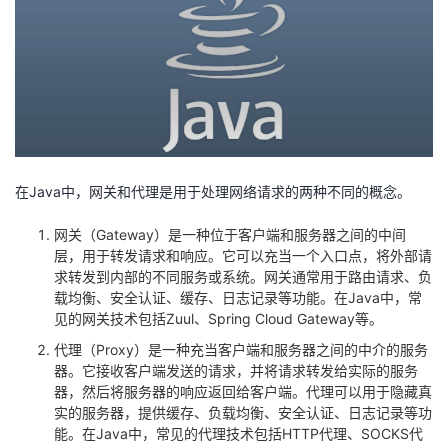
者
我
的
我
博
的
我
在Java中，网关和代理是用于处理网络请求的两种不同的概念。
客
论
的
我
网关（Gateway）是一种位于客户端和服务器之间的中间
层，用于转发请求和响应。它可以充当一个入口点，将外部请
坛
圈
的
我
求转发到内部的不同服务或系统。网关通常用于路由请求、负
载均衡、安全认证、缓存、日志记录等功能。在Java中，常
见的网关技术包括Zuul、Spring Cloud Gateway等。
子
直
的
我
代理（Proxy）是一种充当客户端和服务器之间的中介的服务
器。它接收客户端发送的请求，并将请求转发给实际的服务
我
播
活
的
器，然后将服务器的响应返回给客户端。代理可以用于隐藏真
实的服务器，提供缓存、负载均衡、安全认证、日志记录等功
我
动
关
的
能。在Java中，常见的代理技术包括HTTP代理、SOCKS代