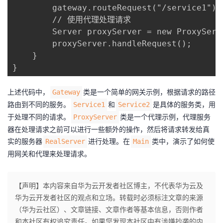
        gateway.routeRequest("/service1");

        // 使用代理处理请求

        Server proxyServer = new ProxyServe
        proxyServer.handleRequest();

    }

}
上述代码中，​
​类是一个简单的网关示例，根据请求的路径
​Gateway​
路由到不同的服务。​
​和​
​是具体的服务类，用
​Service1​
​Service2​
于处理不同的请求。​
​类是一个代理示例，代理服务
​ProxyServer​
器在处理请求之前可以进行一些额外的操作，然后将请求转发给真
实的服务器​
​进行处理。在​
​类中，演示了如何使
​RealServer​
​Main​
用网关和代理来处理请求。
【声明】本内容来自华为云开发者社区博主，不代表华为云及
华为云开发者社区的观点和立场。转载时必须标注文章的来源
（华为云社区）、文章链接、文章作者等基本信息，否则作者
和本社区有权追究责任。如果您发现本社区中有涉嫌抄袭的内