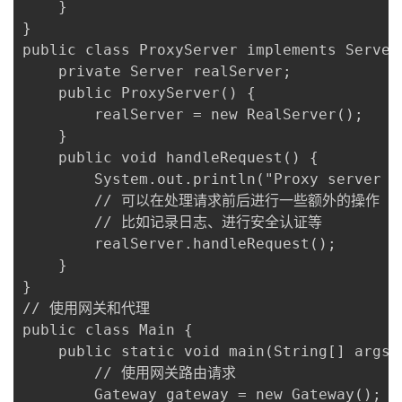
    }

}

public class ProxyServer implements Server 
    private Server realServer;

    public ProxyServer() {

        realServer = new RealServer();

    }

    public void handleRequest() {

        System.out.println("Proxy server h
        // 可以在处理请求前后进行一些额外的操作

        // 比如记录日志、进行安全认证等

        realServer.handleRequest();

    }

}

// 使用网关和代理

public class Main {

    public static void main(String[] args) 
        // 使用网关路由请求

        Gateway gateway = new Gateway();
