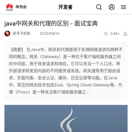
开发者
返
java中网关和代理的区别 - 面试宝典
回
皮牙子抓饭
2023/08/14
2.4k+
举
报
【摘要】 在Java中，网关和代理是用于处理网络请求的两种不
同的概念。网关（Gateway）是一种位于客户端和服务器之间
的中间层，用于转发请求和响应。它可以充当一个入口点，将
个
外部请求转发到内部的不同服务或系统。网关通常用于路由请
求、负载均衡、安全认证、缓存、日志记录等功能。在Java
我
人
中，常见的网关技术包括Zuul、Spring Cloud Gateway等。代
理（Proxy）是一种充当客户端和服务器之...
的
主
开
页
发