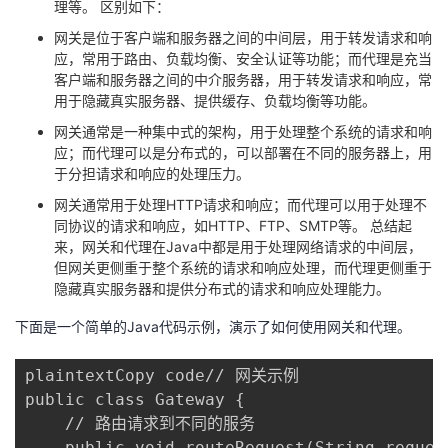
理等。 区别如下：
我
注
的
开
网关是位于客户端和服务器之间的中间层，用于转发请求和响
应，常用于路由、负载均衡、安全认证等功能；而代理是充当
的
Programs
发
客户端和服务器之间的中介服务器，用于转发请求和响应，常
用于隐藏真实服务器、提供缓存、负载均衡等功能。
支
者
网关通常是一种集中式的架构，用于处理整个系统的请求和响
应；而代理可以是分布式的，可以部署在不同的服务器上，用
持
学
于分担请求和响应的处理压力。
网关通常用于处理HTTP请求和响应；而代理可以用于处理不
我
堂
同协议的请求和响应，如HTTP、FTP、SMTP等。 总结起
来，网关和代理在Java中都是用于处理网络请求的中间层，
的
我
我
但网关更侧重于整个系统的请求和响应处理，而代理更侧重于
隐藏真实服务器和提供分布式的请求和响应处理能力。
技
的
的
我
下面是一个简单的Java代码示例，演示了如何使用网关和代理。
术
云
课
的
我
plaintextCopy code// 网关示例

public class Gateway {

支
声
程
认
的
我
    // 路由请求到不同的服务

    public void routeRequest(String request