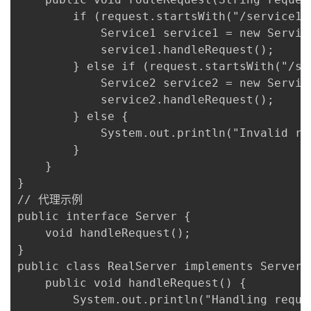
持
建
证
实
的
        if (request.startsWith("/service1")
            Service1 service1 = new Service
议
验
收
            service1.handleRequest();

        } else if (request.startsWith("/ser
藏
            Service2 service2 = new Service
            service2.handleRequest();

        } else {

            System.out.println("Invalid req
        }

    }

}

// 代理示例

public interface Server {

    void handleRequest();

}

public class RealServer implements Server {
    public void handleRequest() {

        System.out.println("Handling reque