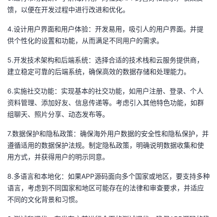
馈，以便在开发过程中进行改进和优化。
者
4.设计用户界面和用户体验：开发易用，吸引人的用户界面。并提
供个性化的设置和功能，从而满足不同用户的需求。
我
5.开发技术架构和后端系统：选择合适的技术栈和云服务提供商，
的
我
建立稳定可靠的后端系统，确保高效的数据存储和处理能力。
博
的
我
6.实施社交功能：实现基本的社交功能，如用户注册、登录、个人
资料管理、添加好友、信息传递等。考虑引入其他特色功能，如群
客
论
的
我
组聊天、照片分享、动态发布等。
7.数据保护和隐私政策：确保海外用户数据的安全性和隐私保护，并
坛
圈
的
我
遵循适用的数据保护法规。制定隐私政策，明确说明数据收集和使
用方式，并获得用户的明示同意。
子
直
的
我
8.多语言和本地化：如果APP源码面向多个国家或地区，要支持多种
我
播
活
的
语言，考虑到不同国家和地区可能存在的法律和审查要求，并适应
不同的文化背景和习惯。
我
动
关
的