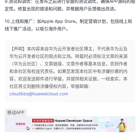
9.测试和调优：在发布之前进行全面的测试调优，确保APP源码的稳
我
注
的
开
定性。修复出现的错误和问题，并根据用户反馈做出改进。
10.上线和推广：如Apple App Store。制定营销计划，包括线上和
的
Programs
发
线下推广活动，以吸引海外用户。
支
者
【声明】本内容来自华为云开发者社区博主，不代表华为云及
持
学
华为云开发者社区的观点和立场。转载时必须标注文章的来源
（华为云社区）、文章链接、文章作者等基本信息，否则作者
我
堂
和本社区有权追究责任。如果您发现本社区中有涉嫌抄袭的内
容，欢迎发送邮件进行举报，并提供相关证据，一经查实，本
的
我
我
社区将立刻删除涉嫌侵权内容，举报邮箱：
cloudbbs@huaweicloud.com
技
的
的
我
移动APP
术
云
课
的
我
支
声
程
认
的
我