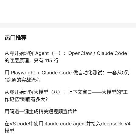
持
建
证
实
的
议
验
收
藏
热门推荐
从零开始理解 Agent（一）：OpenClaw / Claude Code
的底层原理，只有 115 行
用 Playwright + Claude Code 做自动化测试：一套从0到
1跑通的实战流程
从零开始理解大模型（八）：上下文窗口——大模型的"工
作记忆"到底有多大？
用码道一键生成精美短视频宣传片
在VS code中使用claude code agent并接入deepseek V4
模型