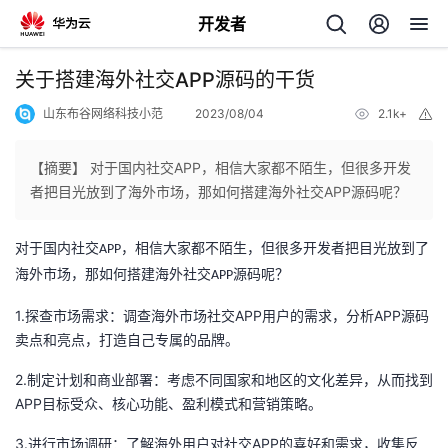
开发者
返
关于搭建海外社交APP源码的干货
回
山东布谷网络科技小范
2023/08/04
2.1k+
举
报
【摘要】 对于国内社交APP，相信大家都不陌生，但很多开发
者把目光放到了海外市场，那如何搭建海外社交APP源码呢？
个
对于国内社交
，相信大家都不陌生，但很多开发者把目光放到了
APP
海外市场，那如何搭建海外社交
源码呢？
APP
我
人
1.探查市场需求：调查海外市场社交APP用户的需求，分析APP源码
的
主
卖点和亮点，打造自己专属的品牌。
2.制定计划和商业部署：考虑不同国家和地区的文化差异，从而找到
开
页
APP目标受众、核心功能、盈利模式和营销策略。
发
3.进行市场调研：了解海外用户对社交APP的喜好和需求，收集反