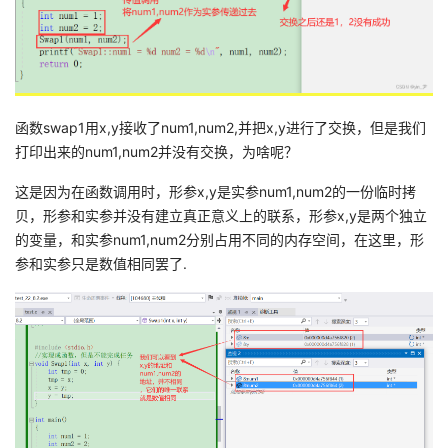
函数swap1用x,y接收了num1,num2,并把x,y进行了交换，但是我们
打印出来的num1,num2并没有交换，为啥呢？
这是因为在函数调用时，形参x,y是实参num1,num2的一份临时拷
贝，形参和实参并没有建立真正意义上的联系，形参x,y是两个独立
的变量，和实参num1,num2分别占用不同的内存空间，在这里，形
参和实参只是数值相同罢了.