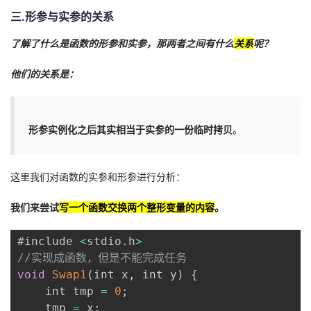
三.形参与实参的关系
了解了什么是函数的形参和实参，那两者之间有什么
关系
呢？
他们的关系是：
形参实例化之后其实相当于实参的一份临时拷贝
。
这里我们对函数的实参和形参进行分析：
我们来尝试
写一个函数交换两个整形变量的内容
。
#include 
<
stdio
.
h
>
//实现成函数，但是不能完成任务
void
Swap1
(
int x
,
 int y
)
{
    int tmp 
=
0
;
    tmp 
=
 x
;