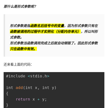
那什么是形式参数呢？
形式参数是指
函数名后括号中的变量
，因为形式参数只有在
函数被调用的过程中才实例化（分配内存单元）
，所以叫形
式参数。
形式参数当函数调用完成之后就自动销毁了。因此形式参数
只在函数中有效。
还来看上面的代码：
#include 
<
stdio
.
h
>
int 
add
(
int x
,
 int y
)
{
return
 x 
+
 y
;
}