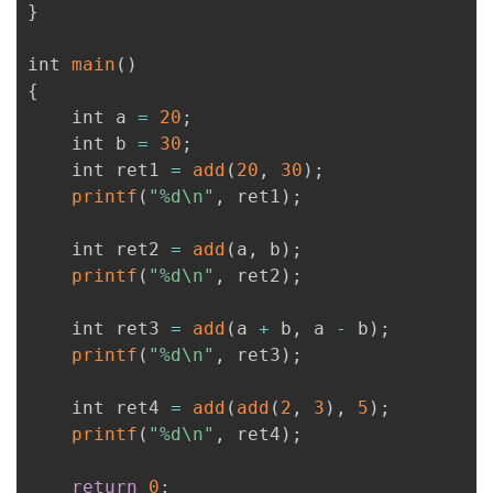
}
我
注
的
开
int 
main
(
)
的
Programs
发
{
    int a 
=
20
;
支
者
    int b 
=
30
;
    int ret1 
=
add
(
20
,
30
)
;
持
学
printf
(
"%d\n"
,
 ret1
)
;
我
堂
    int ret2 
=
add
(
a
,
 b
)
;
printf
(
"%d\n"
,
 ret2
)
;
的
我
我
    int ret3 
=
add
(
a 
+
 b
,
 a 
-
 b
)
;
技
的
的
我
printf
(
"%d\n"
,
 ret3
)
;
术
云
课
的
我
    int ret4 
=
add
(
add
(
2
,
3
)
,
5
)
;
printf
(
"%d\n"
,
 ret4
)
;
支
声
程
认
的
我
return
0
;