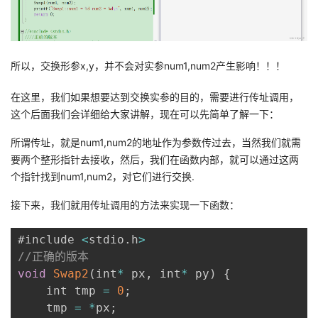
所以，交换形参x,y，并不会对实参num1,num2产生影响！！！
在这里，我们如果想要达到交换实参的目的，需要进行传址调用，
这个后面我们会详细给大家讲解，现在可以先简单了解一下：
所谓传址，就是num1,num2的地址作为参数传过去，当然我们就需
要两个整形指针去接收，然后，我们在函数内部，就可以通过这两
个指针找到num1,num2，对它们进行交换.
接下来，我们就用传址调用的方法来实现一下函数：
#include 
<
stdio
.
h
>
//正确的版本
void
Swap2
(
int
*
 px
,
 int
*
 py
)
{
    int tmp 
=
0
;
    tmp 
=
*
px
;