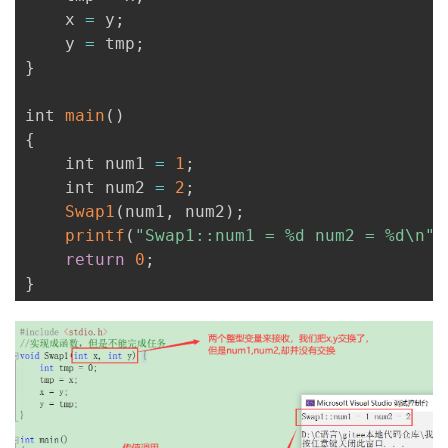
    x 
=
 y
;
    y 
=
 tmp
;
}
int 
main
(
)
{
    int num1 
=
1
;
    int num2 
=
2
;
Swap1
(
num1
,
 num2
)
;
printf
(
"Swap1::num1 = %d num2 = %d\n"
,
return
0
;
}