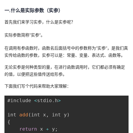
一.什么是实际参数（实参）
者
首先我们来学习实参，什么是实参呢？
我
实际参数简称“实参”。
的
我
在调用有参函数时，函数名后面括号中的参数称为“实参”，是我们真
博
的
我
实传给函数的参数，实参可以是：常量、变量、表达式、函数等。
无论实参是何种类型的量，在进行函数调用时，它们都必须有确定
客
论
的
我
的值，以便把这些值传送给形参。
坛
圈
的
我
下面我们写个代码来帮助大家理解：
子
直
的
我
#include 
<
stdio
.
h
>
我
播
活
的
int 
add
(
int x
,
 int y
)
{
我
动
关
的
return
 x 
+
 y
;