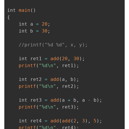
int 
main
(
)
{
    int a 
=
20
;
    int b 
=
30
;
//printf("%d %d", x, y);
    int ret1 
=
add
(
20
,
30
)
;
printf
(
"%d\n"
,
 ret1
)
;
    int ret2 
=
add
(
a
,
 b
)
;
printf
(
"%d\n"
,
 ret2
)
;
    int ret3 
=
add
(
a 
+
 b
,
 a 
-
 b
)
;
printf
(
"%d\n"
,
 ret3
)
;
    int ret4 
=
add
(
add
(
2
,
3
)
,
5
)
;
printf
(
"%d\n"
,
 ret4
)
;