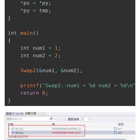
*
px 
=
*
py
;
*
py 
=
 tmp
;
}
int 
main
(
)
{
    int num1 
=
1
;
    int num2 
=
2
;
Swap2
(
&
num1
,
&
num2
)
;
printf
(
"Swap2::num1 = %d num2 = %d\n"
,
return
0
;
}