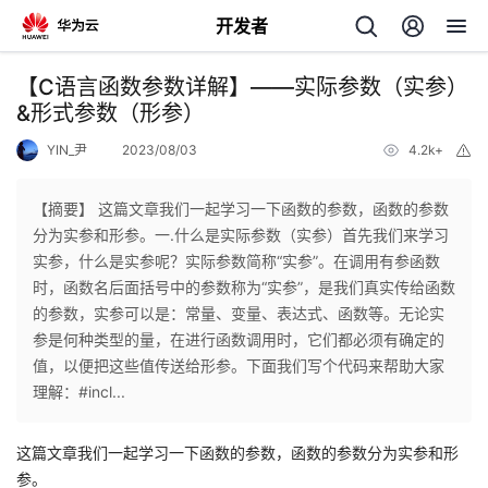
开发者
返
【C语言函数参数详解】——实际参数（实参）
回
&形式参数（形参）
YIN_尹
2023/08/03
4.2k+
举
报
【摘要】 这篇文章我们一起学习一下函数的参数，函数的参数
分为实参和形参。一.什么是实际参数（实参）首先我们来学习
个
实参，什么是实参呢？实际参数简称“实参”。在调用有参函数
时，函数名后面括号中的参数称为“实参”，是我们真实传给函数
我
人
的参数，实参可以是：常量、变量、表达式、函数等。无论实
参是何种类型的量，在进行函数调用时，它们都必须有确定的
的
主
值，以便把这些值传送给形参。下面我们写个代码来帮助大家
理解：#incl...
开
页
这篇文章我们一起学习一下函数的参数，函数的参数分为实参和形
发
参。