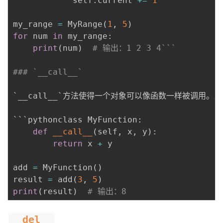
            self
.
current 
+=
1
r
my_range 
=
 MyRange
(
1
,
5
)
for
 num 
in
 my_range
:
print
(
num
)
# 输出：1 2 3 4```
### `__call__`
`__call__`方法使得一个对象可以像函数一样被调用。
```pythonclass MyFunction
:
def
__call__
(
self
,
 x
,
 y
)
:
return
 x 
+
 y

add 
=
 MyFunction
(
)
result 
=
 add
(
3
,
5
)
print
(
result
)
# 输出：8
__del__