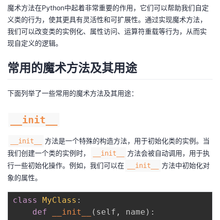
魔术方法在Python中起着非常重要的作用，它们可以帮助我们自定
者
义类的行为，使其更具有灵活性和可扩展性。通过实现魔术方法，
我们可以改变类的实例化、属性访问、运算符重载等行为，从而实
我
现自定义的逻辑。
的
我
常用的魔术方法及其用途
博
的
我
下面列举了一些常用的魔术方法及其用途：
客
论
的
我
__init__
坛
圈
的
我
方法是一个特殊的构造方法，用于初始化类的实例。当
__init__
我们创建一个类的实例时，
方法会被自动调用，用于执
__init__
子
直
的
我
行一些初始化操作。例如，我们可以在
方法中初始化对
__init__
象的属性。
我
播
活
的
class
MyClass
:
我
动
关
的
def
__init__
(
self
,
 name
)
: