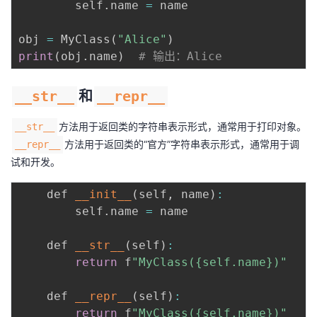
        self
.
name 
=
 name

我
注
的
开
obj 
=
 MyClass
(
"Alice"
)
的
Programs
发
print
(
obj
.
name
)
# 输出：Alice
支
者
__str__
和
__repr__
持
学
方法用于返回类的字符串表示形式，通常用于打印对象。
__str__
方法用于返回类的“官方”字符串表示形式，通常用于调
__repr__
我
堂
试和开发。
的
我
我
    def 
__init__
(
self
,
 name
)
:
        self
.
name 
=
 name

技
的
的
我
    def 
__str__
(
self
)
:
术
云
课
的
我
return
 f
"MyClass({self.name})"
支
声
程
认
的
我
    def 
__repr__
(
self
)
:
return
 f
"MyClass({self.name})"