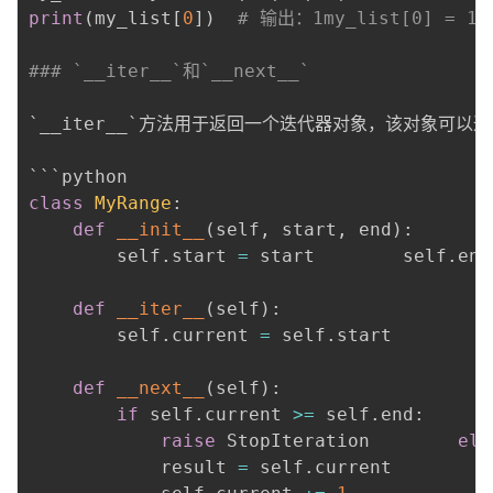
print
(
my_list
[
0
]
)
# 输出：1my_list[0] = 10
### `__iter__`和`__next__`
`__iter__`方法用于返回一个迭代器对象，该对象可以
class
MyRange
:
def
__init__
(
self
,
 start
,
 end
)
:
        self
.
start 
=
 start        self
.
end
def
__iter__
(
self
)
:
        self
.
current 
=
 self
.
start        
r
def
__next__
(
self
)
:
if
 self
.
current 
>=
 self
.
end
:
raise
 StopIteration        
els
            result 
=
 self
.
current
