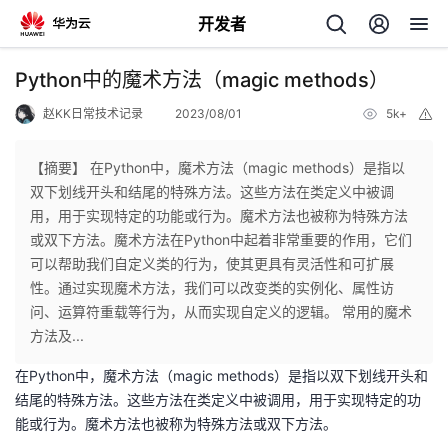
开发者
返
Python中的魔术方法（magic methods）
回
赵KK日常技术记录
2023/08/01
5k+
举
报
【摘要】 在Python中，魔术方法（magic methods）是指以
双下划线开头和结尾的特殊方法。这些方法在类定义中被调
用，用于实现特定的功能或行为。魔术方法也被称为特殊方法
个
或双下方法。魔术方法在Python中起着非常重要的作用，它们
可以帮助我们自定义类的行为，使其更具有灵活性和可扩展
我
人
性。通过实现魔术方法，我们可以改变类的实例化、属性访
问、运算符重载等行为，从而实现自定义的逻辑。 常用的魔术
的
主
方法及...
在Python中，魔术方法（magic methods）是指以双下划线开头和
开
页
结尾的特殊方法。这些方法在类定义中被调用，用于实现特定的功
能或行为。魔术方法也被称为特殊方法或双下方法。
发