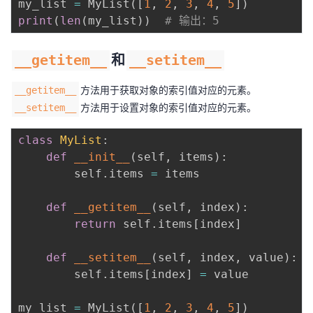
my_list 
=
 MyList
(
[
1
,
2
,
3
,
4
,
5
]
)
print
(
len
(
my_list
)
)
# 输出：5
__getitem__
和
__setitem__
方法用于获取对象的索引值对应的元素。
__getitem__
方法用于设置对象的索引值对应的元素。
__setitem__
class
MyList
:
def
__init__
(
self
,
 items
)
:
        self
.
items 
=
 items

def
__getitem__
(
self
,
 index
)
:
return
 self
.
items
[
index
]
def
__setitem__
(
self
,
 index
,
 value
)
:
        self
.
items
[
index
]
=
 value

my_list 
=
 MyList
(
[
1
,
2
,
3
,
4
,
5
]
)