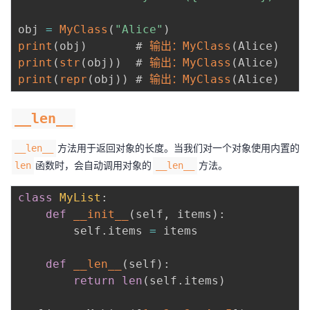
持
建
证
实
的
obj 
=
MyClass
(
"Alice"
)
议
验
收
print
(
obj
)
       # 
输出：MyClass
(
Alice
)
print
(
str
(
obj
)
)
  # 
输出：MyClass
(
Alice
)
藏
print
(
repr
(
obj
)
)
 # 
输出：MyClass
(
Alice
)
__len__
方法用于返回对象的长度。当我们对一个对象使用内置的
__len__
函数时，会自动调用对象的
方法。
len
__len__
class
MyList
:
def
__init__
(
self
,
 items
)
:
        self
.
items 
=
 items

def
__len__
(
self
)
:
return
len
(
self
.
items
)