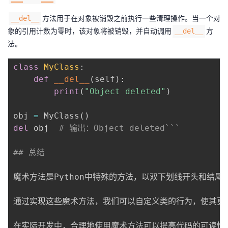
方法用于在对象被销毁之前执行一些清理操作。当一个对
__del__
象的引用计数为零时，该对象将被销毁，并自动调用
方
__del__
法。
class
MyClass
:
def
__del__
(
self
)
:
print
(
"Object deleted"
)
obj 
=
 MyClass
(
)
del
 obj  
# 输出：Object deleted```
## 总结
魔术方法是Python中特殊的方法，以双下划线开头和结尾。它们在类定
通过实现这些魔术方法，我们可以自定义类的行为，使其更
在实际开发中，合理地使用魔术方法可以提高代码的可读性