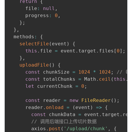
return
{
      file
:
null
,
      progress
:
0
,
}
;
}
,
  methods
:
{
selectFile
(
event
)
{
this
.
file 
=
 event
.
target
.
files
[
0
]
;
}
,
uploadFile
(
)
{
const
 chunkSize 
=
1024
*
1024
;
// 
const
 totalChunks 
=
 Math
.
ceil
(
this
.
f
let
 currentChunk 
=
0
;
const
 reader 
=
new
FileReader
(
)
;
      reader
.
onload
=
(
event
)
=>
{
const
 chunkData 
=
 event
.
target
.
res
// 调用后端接口上传切片数据
        axios
.
post
(
'/upload/chunk'
,
{