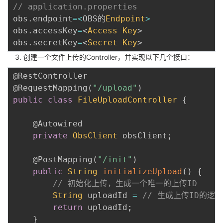
// application.properties
obs
.
endpoint
=
<
OBS的
Endpoint
>
obs
.
accessKey
=
<
Access
Key
>
obs
.
secretKey
=
<
Secret
Key
>
创建一个文件上传的Controller，并实现以下几个接口：
@RestController
@RequestMapping
(
"/upload"
)
public
class
FileUploadController
{
@Autowired
private
ObsClient
 obsClient
;
@PostMapping
(
"/init"
)
public
String
initializeUpload
(
)
{
// 初始化上传，生成一个唯一的上传ID
String
 uploadId 
=
// 生成上传ID的逻辑
return
 uploadId
;
}