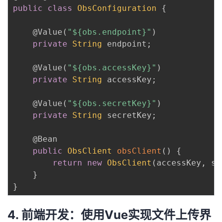
public
class
ObsConfiguration
{
@Value
(
"${obs.endpoint}"
)
private
String
 endpoint
;
@Value
(
"${obs.accessKey}"
)
private
String
 accessKey
;
@Value
(
"${obs.secretKey}"
)
private
String
 secretKey
;
@Bean
public
ObsClient
obsClient
(
)
{
return
new
ObsClient
(
accessKey
,
 se
}
}
4. 前端开发：使用Vue实现文件上传界