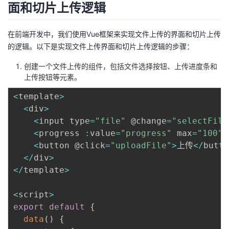
面和切片上传逻辑
在前端开发中，我们使用Vue框架来实现文件上传的界面和切片上传
的逻辑。以下是实现文件上传界面和切片上传逻辑的步骤：
创建一个文件上传的组件，包括文件选择按钮、上传进度条和
上传按钮等元素。
<
template
>
<
div
>
<
input type
=
"file"
 @change
=
"selectFile
<
progress 
:
value
=
"progress"
 max
=
"100"
>
<
button @click
=
"uploadFile"
>
上传
<
/
butto
<
/
div
>
<
/
template
>
<
script
>
export
default
{
data
(
)
{