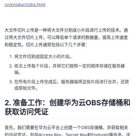
cn/product/obs.html
我
注
的
开
的
Programs
发
大文件切片上传是一种将大文件分割成小片段进行上传的技术。通
支
者
过将大文件切片上传，可以降低单个请求的数据量，提高上传速度
和稳定性。切片上传通常包括以下几个步骤：
持
学
将文件切割成固定大小的片段。
我
依次上传每个片段，并将它们按照一定的顺序存储在服务器
堂
端。
的
我
我
在所有片段上传完成后，服务器端将这些片段进行合并，还原
成原始文件。
技
的
的
我
2. 准备工作：创建华为云OBS存储桶和
术
云
获取访问凭证
课
的
我
支
声
程
认
的
我
首先，我们需要在华为云平台上创建一个OBS存储桶，并获取相关
的访问凭证，包括Access Key、Secret Key和Endpoint等信息。这