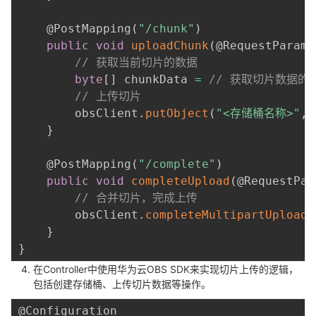
@PostMapping
(
"/chunk"
)
public
void
uploadChunk
(
@RequestParam
// 获取当前切片的数据
byte
[
]
 chunkData 
=
// 获取切片数据的
// 上传切片
        obsClient
.
putObject
(
"<存储桶名称>"
,
}
@PostMapping
(
"/complete"
)
public
void
completeUpload
(
@RequestPar
// 合并切片，完成上传
        obsClient
.
completeMultipartUpload
(
}
}
在Controller中使用华为云OBS SDK来实现切片上传的逻辑，
包括创建存储桶、上传切片数据等操作。
@Configuration