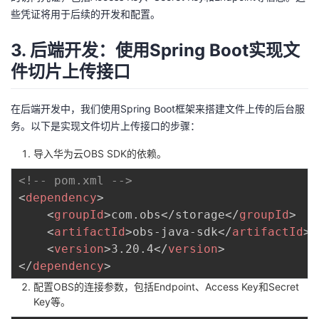
持
建
证
实
的
些凭证将用于后续的开发和配置。
议
验
收
3. 后端开发：使用Spring Boot实现文
件切片上传接口
藏
在后端开发中，我们使用Spring Boot框架来搭建文件上传的后台服
务。以下是实现文件切片上传接口的步骤：
导入华为云OBS SDK的依赖。
<!-- pom.xml -->
<
dependency
>
<
groupId
>
com.obs</storage
</
groupId
>
<
artifactId
>
obs-java-sdk
</
artifactId
>
<
version
>
3.20.4
</
version
>
</
dependency
>
配置OBS的连接参数，包括Endpoint、Access Key和Secret
Key等。