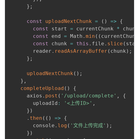
}
;
const
uploadNextChunk
=
(
)
=>
{
const
 start 
=
 currentChunk 
*
 chunk
const
 end 
=
 Math
.
min
(
(
currentChunk
const
 chunk 
=
this
.
file
.
slice
(
star
        reader
.
readAsArrayBuffer
(
chunk
)
;
}
;
uploadNextChunk
(
)
;
}
,
completeUpload
(
)
{
      axios
.
post
(
'/upload/complete'
,
{
        uploadId
:
'<上传ID>'
,
}
)
.
then
(
(
)
=>
{
        console
.
log
(
'文件上传完成'
)
;
}
)