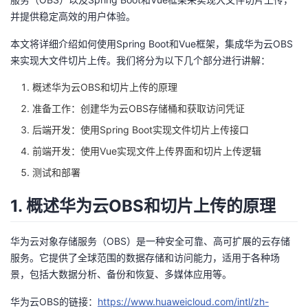
并提供稳定高效的用户体验。
者
本文将详细介绍如何使用Spring Boot和Vue框架，集成华为云OBS
我
来实现大文件切片上传。我们将分为以下几个部分进行讲解：
概述华为云OBS和切片上传的原理
的
我
准备工作：创建华为云OBS存储桶和获取访问凭证
博
的
我
后端开发：使用Spring Boot实现文件切片上传接口
前端开发：使用Vue实现文件上传界面和切片上传逻辑
客
论
的
我
测试和部署
坛
圈
的
我
1. 概述华为云OBS和切片上传的原理
子
直
的
我
华为云对象存储服务（OBS）是一种安全可靠、高可扩展的云存储
我
播
活
的
服务。它提供了全球范围的数据存储和访问能力，适用于各种场
景，包括大数据分析、备份和恢复、多媒体应用等。
我
动
关
的
华为云OBS的链接：
https://www.huaweicloud.com/intl/zh-