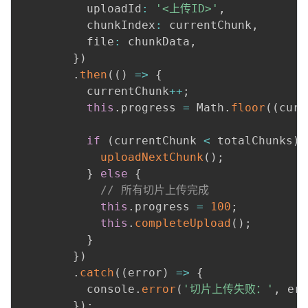
          uploadId
:
'<上传ID>'
,
          chunkIndex
:
 currentChunk
,
          file
:
 chunkData
,
}
)
.
then
(
(
)
=>
{
          currentChunk
++
;
this
.
progress 
=
 Math
.
floor
(
(
curr
if
(
currentChunk 
<
 totalChunks
)
uploadNextChunk
(
)
;
}
else
{
// 所有切片上传完成
this
.
progress 
=
100
;
this
.
completeUpload
(
)
;
}
}
)
.
catch
(
(
error
)
=>
{
          console
.
error
(
'切片上传失败：'
,
 err
}
)
;