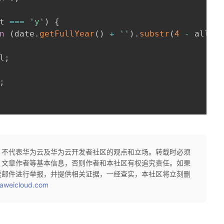
t 
===
'y'
)
{
n
(
date
.
getFullYear
(
)
+
''
)
.
substr
(
4
-
 all
.
l
l
;
;
，不代表华为云及华为云开发者社区的观点和立场。转载时必须
、文章作者等基本信息，否则作者和本社区有权追究责任。如果
送邮件进行举报，并提供相关证据，一经查实，本社区将立刻删
aweicloud.com