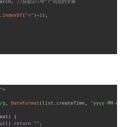
arch
;
//获取url中"?"符后的字串
.
indexOf
(
"="
)
+
1
)
;
"
>
/
g
,
DateFormat
(
list
.
createTime
,
'yyyy-MM-dd 
mat
)
{
ull
)
return
""
;