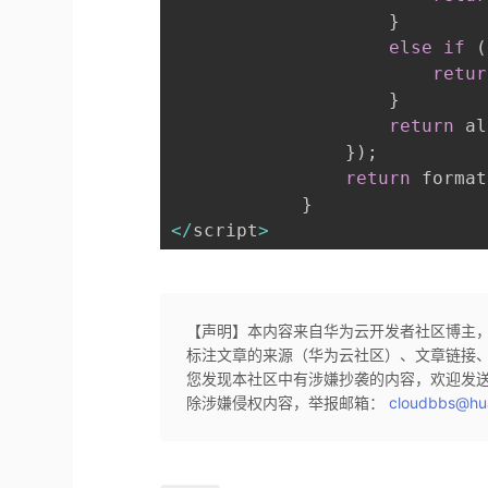
}
else
if
(
retur
}
return
 al
}
)
;
return
 format
}
<
/
script
>
【声明】本内容来自华为云开发者社区博主
标注文章的来源（华为云社区）、文章链接
您发现本社区中有涉嫌抄袭的内容，欢迎发
除涉嫌侵权内容，举报邮箱：
cloudbbs@hu