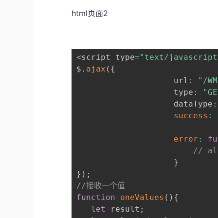
html页面2
<
script type
=
"text/javascript
$
.
ajax
(
{
					url
:
"/WM
					type
:
"GE
					dataType
:
success
:
error
:
fu
// a
}
}
)
;
//接收一个值
function
oneValues
(
)
{
let
 result
;