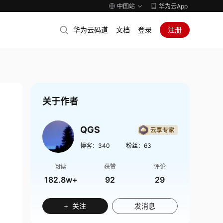
中国站
华为云App
华为云码道
文档
登录
注册
关于作者
QGS
博客：
340
粉丝：
63
阅读
获赞
评论
182.8w+
92
29
+ 关注
发消息