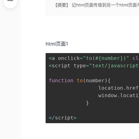
【摘要】 记html页面传值到另一个html页面
html页面1
<
a onclick
=
"to(#{number})"
cl
<
script type
=
"text/javascript
function
to
(
number
)
{
				location
.
href
				window
.
locati
}
<
/
script
>