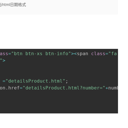
与html日期格式
ass
=
"btn btn-xs btn-info"
>
<
span 
class
=
"fa fa
"
>
 
=
"detailsProduct.html"
;
on
.
href
=
"detailsProduct.html?number="
+
number