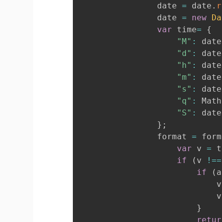
				date 
=
 date
.
r
				date 
=
new
Da
var
 time
=
{
"M"
:
 date
"d"
:
 date
"h"
:
 date
"m"
:
 date
"s"
:
 date
"q"
:
 Math
"S"
:
 date
}
;
				format 
=
 form
var
 v 
=
 t
if
(
v 
!==
if
(
a
				
				
}
retur