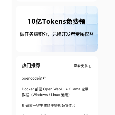
-edit"
>
<
/
span
>
 详情
<
/
a
>
热门推荐
查看更多
opencode简介
;
Docker 部署 Open WebUI + Ollama 完整
教程（Windows / Linux 通用）
用码道一键生成精美短视频宣传片