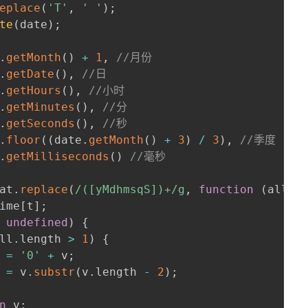
eplace
(
'T'
,
' '
)
;
te
(
date
)
;
.
getMonth
(
)
+
1
,
//月份
.
getDate
(
)
,
//日
.
getHours
(
)
,
//小时
.
getMinutes
(
)
,
//分
.
getSeconds
(
)
,
//秒
.
floor
(
(
date
.
getMonth
(
)
+
3
)
/
3
)
,
//季度
.
getMilliseconds
(
)
//毫秒
at
.
replace
(
/
([yMdhmsqS])+
/
g
,
function
(
all
,
 
ime
[
t
]
;
undefined
)
{
ll
.
length 
>
1
)
{
			v 
=
'0'
+
 v
;
			v 
=
 v
.
substr
(
v
.
length 
-
2
)
;
n
 v
;