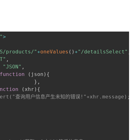
"
>
S/products/"
+
oneValues
(
)
+
"/detailsSelect"
,
T"
,
"JSON"
,
function
(
json
)
{
}
,
nction
(
xhr
)
{
lert("查询用户信息产生未知的错误!"+xhr.message);