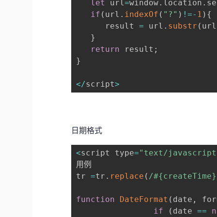
let
 url
=
window
.
location
.
se
if
(
url
.
indexOf
(
"?"
)
!=
-
1
)
{
      result 
=
 url
.
substr
(
url
}
return
 result
;
}
<
/
script
>
日期格式
<
script type
=
"text/javascript
用例

tr 
=
tr
.
replace
(
/
#{createTime}
function
DateFormat
(
date
,
 for
if
(
date 
==
n