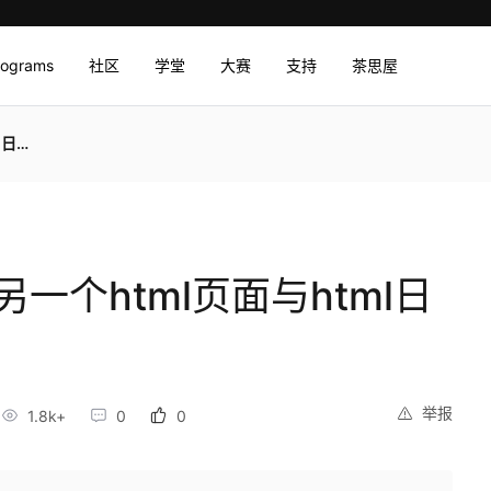
rograms
社区
学堂
大赛
支持
茶思屋
格式
另一个html页面与html日
举报
1.8k+
0
0