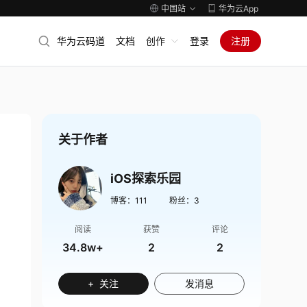
中国站
华为云App
华为云码道
文档
创作
登录
注册
关于作者
iOS探索乐园
博客：
111
粉丝：
3
阅读
获赞
评论
34.8w+
2
2
+ 关注
发消息