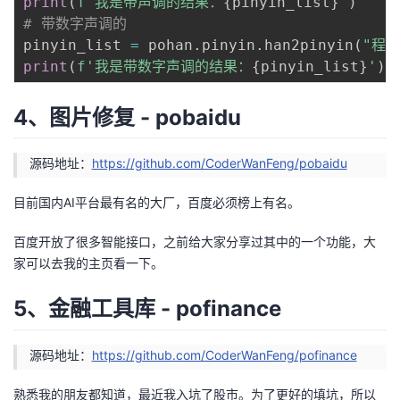
print
(
f'我是带声调的结果：
{
pinyin_list
}
'
)
# 带数字声调的
pinyin_list 
=
 pohan
.
pinyin
.
han2pinyin
(
"程
print
(
f'我是带数字声调的结果：
{
pinyin_list
}
'
)
4、图片修复 - pobaidu
源码地址：
https://github.com/CoderWanFeng/pobaidu
目前国内AI平台最有名的大厂，百度必须榜上有名。
百度开放了很多智能接口，之前给大家分享过其中的一个功能，大
家可以去我的主页看一下。
5、金融工具库 - pofinance
源码地址：
https://github.com/CoderWanFeng/pofinance
熟悉我的朋友都知道，最近我入坑了股市。为了更好的填坑，所以