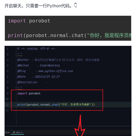
开启聊天，只需要一行Python代码。👇
我
注
的
开
import
 porobot

的
Programs
发
print
(
porobot
.
normal
.
chat
(
"你好，我是程序员晚
支
者
持
学
我
堂
的
我
我
技
的
的
我
术
云
课
的
我
支
声
程
认
的
我