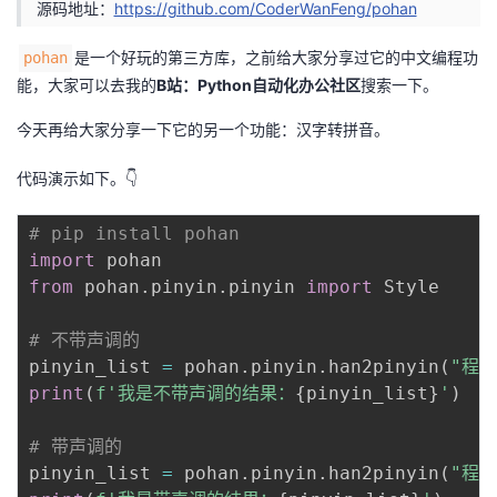
源码地址：
https://github.com/CoderWanFeng/pohan
是一个好玩的第三方库，之前给大家分享过它的中文编程功
pohan
能，大家可以去我的
B站：Python自动化办公社区
搜索一下。
今天再给大家分享一下它的另一个功能：汉字转拼音。
代码演示如下。👇
# pip install pohan
import
from
 pohan
.
pinyin
.
pinyin 
import
 Style

# 不带声调的
pinyin_list 
=
 pohan
.
pinyin
.
han2pinyin
(
"程
print
(
f'我是不带声调的结果：
{
pinyin_list
}
'
)
# 带声调的
pinyin_list 
=
 pohan
.
pinyin
.
han2pinyin
(
"程