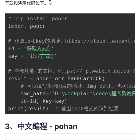
下载和演示代码如下。👇
# pip install poocr
import
 poocr

# 获取id和key的地址：https://cloud.tencent.com/
id
=
'获取方式👆'
key 
=
'获取方式👆'
# 全部功能 的文档：https://mp.weixin.qq.com/s/W
result 
=
 poocr
.
ocr
.
BankCardOCR
(
# 可以填写本地图片的地址：img_path，也可以填写
    img_path
=
r'D:\workplace\code\程序员晚
id
=
id
,
 key
=
key
)
print
(
result
)
# 输出json格式的识别结果
3、中文编程 - pohan