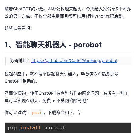
随着ChatGPT的兴起，AI办公也越来越火，今天给大家分享5个AI办
者
公的第三方库，不仅全部免费而且都可以用1行Python代码启动。
我
赶紧去看看吧！
的
我
1、智能聊天机器人 - porobot
博
的
我
源码地址：
https://github.com/CoderWanFeng/porobot
客
论
的
我
说起AI应用，就不得不提起聊天机器人，毕竟这次AI热潮还是
ChatGPT带动的。
坛
圈
的
我
然而你懂的，使用ChatGPT有各种各样的网络问题，有没有一种工
子
直
的
我
具可以实现AI聊天，免费 + 不受网络限制呢？
你可以试试：
，下载命令如下。👇
我
播
活
的
poai
我
动
关
pip 
install
的