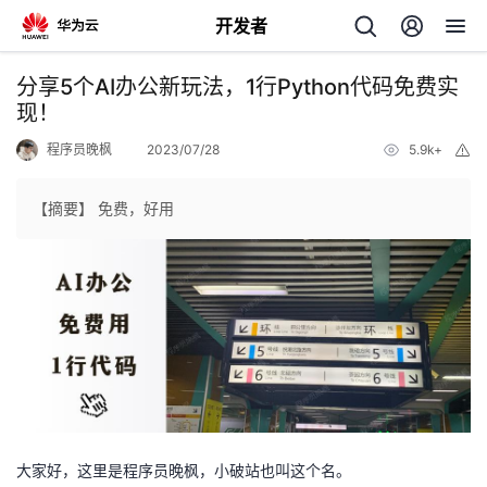
开发者
返
分享5个AI办公新玩法，1行Python代码免费实
回
现！
程序员晚枫
2023/07/28
5.9k+
举
报
【摘要】 免费，好用
个
我
人
的
主
开
页
大家好，这里是程序员晚枫，小破站也叫这个名。
发