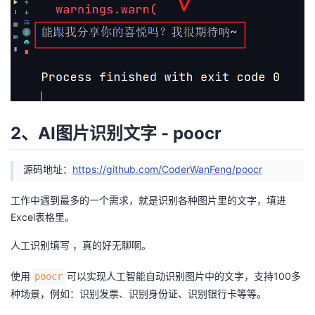
持
建
证
实
的
议
验
收
藏
2、AI图片识别文字 - poocr
源码地址：
https://github.com/CoderWanFeng/poocr
工作中遇到最多的一个需求，就是识别各种图片里的文字，填进
Excel表格里。
人工识别填写 ，真的好无聊啊。
使用
可以实现人工智能自动识别图片中的文字，支持100多
poocr
种场景，例如：识别发票、识别身份证、识别银行卡等等。