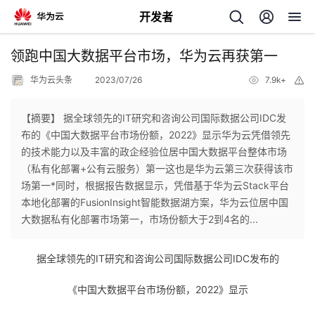
开发者
返
领跑中国大数据平台市场，华为云再获第一
回
华为云头条
2023/07/26
7.9k+
举
报
【摘要】 据全球领先的IT研究和咨询公司国际数据公司IDC发
布的《中国大数据平台市场份额，2022》显示华为云凭借领先
的技术能力以及丰富的政企经验位居中国大数据平台整体市场
个
（私有化部署+公有云服务）第一这也是华为云第三次获得该市
场第一*同时，根据报告数据显示，凭借基于华为云Stack平台
我
人
本地化部署的FusionInsight智能数据湖方案，华为云位居中国
大数据私有化部署市场第一，市场份额大于2到4名的...
的
主
据全球领先的IT研究和咨询公司国际数据公司IDC发布的
开
页
《中国大数据平台市场份额，2022》显示
发