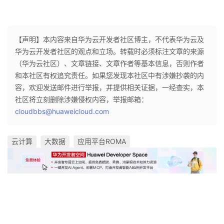
【声明】本内容来自华为云开发者社区博主，不代表华为云及
华为云开发者社区的观点和立场。转载时必须标注文章的来源
（华为云社区）、文章链接、文章作者等基本信息，否则作者
和本社区有权追究责任。如果您发现本社区中有涉嫌抄袭的内
容，欢迎发送邮件进行举报，并提供相关证据，一经查实，本
社区将立刻删除涉嫌侵权内容，举报邮箱：
cloudbbs@huaweicloud.com
云计算
大数据
应用平台ROMA