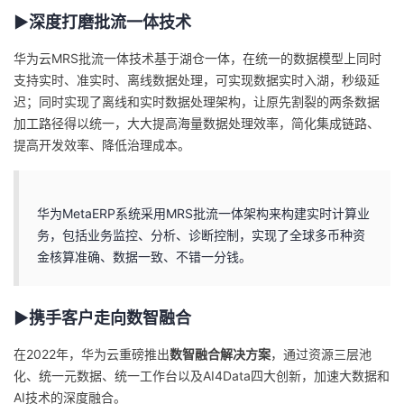
▶深度打磨批流一体技术
华为云MRS批流一体技术基于湖仓一体，在统一的数据模型上同时
支持实时、准实时、离线数据处理，可实现数据实时入湖，秒级延
迟；同时实现了离线和实时数据处理架构，让原先割裂的两条数据
加工路径得以统一，大大提高海量数据处理效率，简化集成链路、
提高开发效率、降低治理成本。
华为MetaERP系统采用MRS批流一体架构来构建实时计算业
务，包括业务监控、分析、诊断控制，实现了全球多币种资
金核算准确、数据一致、不错一分钱。
▶携手客户走向数智融合
在2022年，华为云重磅推出
数智融合解决方案
，通过资源三层池
化、统一元数据、统一工作台以及AI4Data四大创新，加速大数据和
AI技术的深度融合。