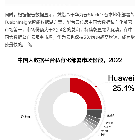
持
建
证
实
的
同时，根据报告数据显示，凭借基于华为云Stack平台本地化部署的
议
验
收
FusionInsight智能数据湖方案，华为云位居中国大数据私有化部署
市场第一，市场份额大于2到4名的总和，持续彰显领先优势。在中
藏
国大数据公有云服务市场，华为云也保持53.1%的超高增速，成为增
速最快的厂商。