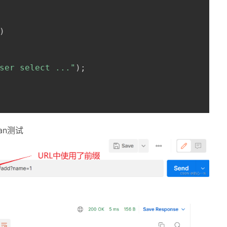
)
ser select ..."
)
;
an测试