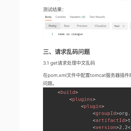
测试结果：
三、请求乱码问题
3.1 get请求处理中文乱码
在pom.xml文件中配置tomcat服务器插件
问题。
<
build
>
<
plugins
>
<
plugin
>
<
groupId
>
org.
<
artifactId
>
t
<
version
>
2.2
<