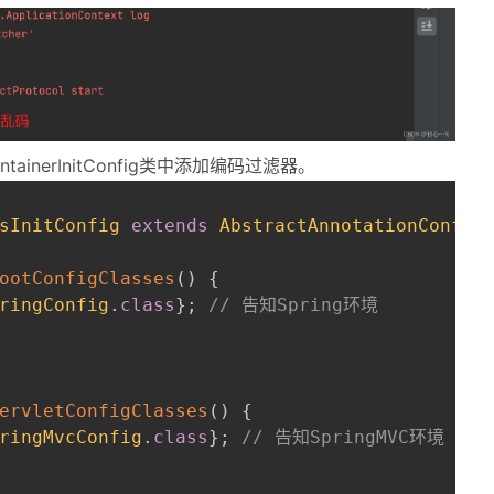
tainerInitConfig类中添加编码过滤器。
sInitConfig
extends
AbstractAnnotationConfig
ootConfigClasses
(
)
{
ringConfig
.
class
}
;
// 告知Spring环境
ervletConfigClasses
(
)
{
ringMvcConfig
.
class
}
;
// 告知SpringMVC环境