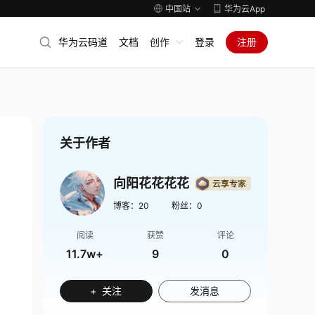
中国站
华为云App
华为云码道
文档
创作
登录
注册
关于作者
向阳花花花花
博客：
20
粉丝：
0
阅读
获赞
评论
11.7w+
9
0
+ 关注
发消息