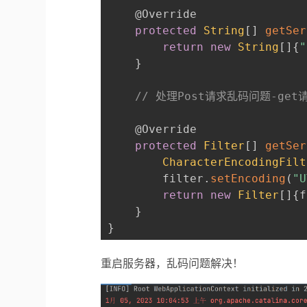
@Override
protected
String
[
]
getSer
return
new
String
[
]
{
"
}
// 处理Post请求乱码问题-ge
@Override
protected
Filter
[
]
getSer
CharacterEncodingFilt
        filter
.
setEncoding
(
"U
return
new
Filter
[
]
{
f
}
}
重启服务器，乱码问题解决！