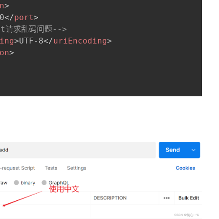
n
>
0
</
port
>
决get请求乱码问题-->
ing
>
UTF-8
</
uriEncoding
>
on
>