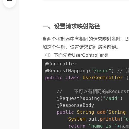
一、设置请求映射路径
当两个控制器中有相同的请求映射名时，即@R
加这个注解，设置请求访问路径前缀。
（1）下面先看UserController类
@Controller
@RequestMapping
(
"/user"
)
// 
public
class
UserController
{
//    不可以有相同的@Request
@RequestMapping
(
"/add"
)
@ResponseBody
public
String
add
(
String
 
System
.
out
.
println
(
"u
return
"name is "
+
nam