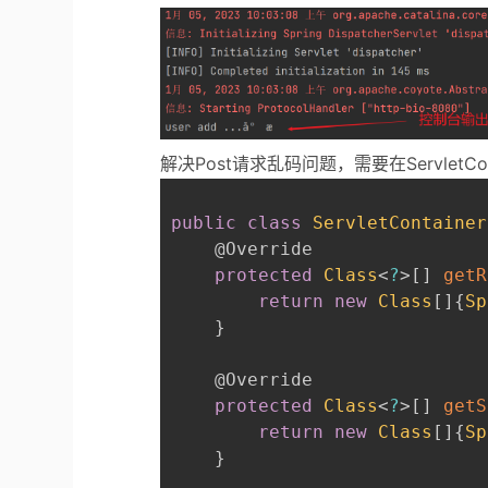
解决Post请求乱码问题，需要在ServletCon
public
class
ServletContainer
@Override
protected
Class
<
?
>
[
]
getR
return
new
Class
[
]
{
Sp
}
@Override
protected
Class
<
?
>
[
]
getS
return
new
Class
[
]
{
Sp
}