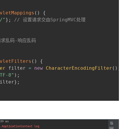
vletMappings
(
)
{
/"
}
;
// 设置请求交由SpringMVC处理
t请求乱码-响应乱码
vletFilters
(
)
{
er
 filter 
=
new
CharacterEncodingFilter
(
)
;
TF-8"
)
;
ilter
}
;