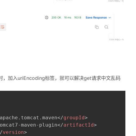
时，加入uriEncoding标签，就可以解决get请求中文乱码
apache.tomcat.maven
</
groupId
>
omcat7-maven-plugin
</
artifactId
>
/
version
>