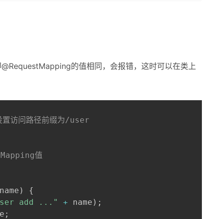
equestMapping的值相同，会报错，这时可以在类上
设置访问路径前缀为/user
Mapping值
name
)
{
ser add ..."
+
 name
)
;
e
;