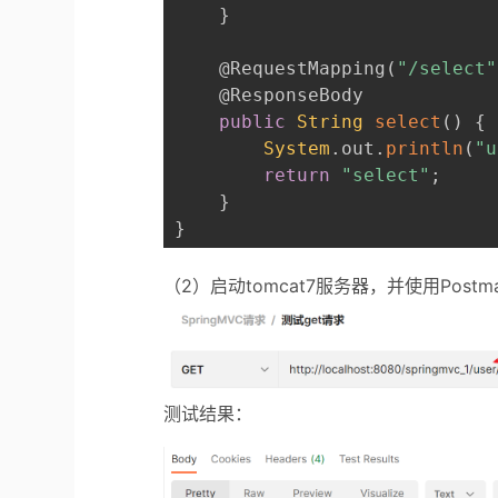
}
@RequestMapping
(
"/select"
@ResponseBody
public
String
select
(
)
{
System
.
out
.
println
(
"u
return
"select"
;
}
}
（2）启动tomcat7服务器，并使用Postm
测试结果：