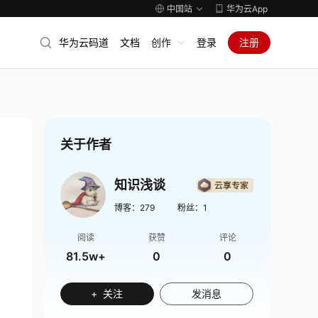
中国站
华为云App
华为云码道
文档
创作
登录
注册
关于作者
知识浅谈
博客：
279
粉丝：
1
阅读
获赞
评论
81.5w+
0
0
+ 关注
发消息