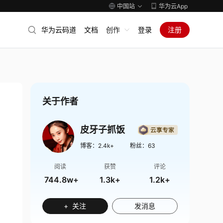
中国站
华为云App
华为云码道
文档
创作
登录
注册
关于作者
皮牙子抓饭
博客：
2.4k+
粉丝：
63
阅读
获赞
评论
744.8w+
1.3k+
1.2k+
+ 关注
发消息