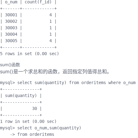
|
 o_num 
|
count
(
f_id
)
|
+
--
--
--
-
+
--
--
--
--
--
--
-
+
|
30001
|
4
|
|
30002
|
1
|
|
30003
|
1
|
|
30004
|
1
|
|
30005
|
4
|
+
--
--
--
-
+
--
--
--
--
--
--
-
+
5
 rows 
in
set
(
0.00
 sec
)
sum()函数
sum()是一个求总和的函数，返回指定列值得总和。
mysql
>
 select 
sum
(
quantity
)
 from orderitems where o_num 
+
--
--
--
--
--
--
--
-
+
|
sum
(
quantity
)
|
+
--
--
--
--
--
--
--
-
+
|
30
|
+
--
--
--
--
--
--
--
-
+
1
 row 
in
set
(
0.00
 sec
)
mysql
>
 select o_num
,
sum
(
quantity
)
-
>
 from orderitems
