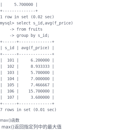
|
5.700000
|
+
--
--
--
--
--
--
--
+
1
 row 
in
set
(
0.02
 sec
)
mysql
>
 select s_id
,
avg
(
f_price
)
-
>
 from fruits

-
>
 group by s_id
;
+
--
--
--
+
--
--
--
--
--
--
--
+
|
 s_id 
|
avg
(
f_price
)
|
+
--
--
--
+
--
--
--
--
--
--
--
+
|
101
|
6.200000
|
|
102
|
8.933333
|
|
103
|
5.700000
|
|
104
|
7.000000
|
|
105
|
7.466667
|
|
106
|
15.700000
|
|
107
|
3.600000
|
+
--
--
--
+
--
--
--
--
--
--
--
+
7
 rows 
in
set
(
0.01
 sec
)
max()函数
​ max()返回指定列中的最大值