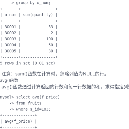
-
>
 group by o_num
;
+
--
--
--
-
+
--
--
--
--
--
--
--
-
+
|
 o_num 
|
sum
(
quantity
)
|
+
--
--
--
-
+
--
--
--
--
--
--
--
-
+
|
30001
|
33
|
|
30002
|
2
|
|
30003
|
100
|
|
30004
|
50
|
|
30005
|
30
|
+
--
--
--
-
+
--
--
--
--
--
--
--
-
+
5
 rows 
in
set
(
0.01
 sec
)
​ 注意：sum()函数在计算时，忽略列值为NULL的行。
avg()函数
​ avg()函数通过计算返回的行数和每一行数据的和，求得指定
mysql
>
 select 
avg
(
f_price
)
-
>
 from fruits

-
>
 where s_id
=
103
;
+
--
--
--
--
--
--
--
+
|
avg
(
f_price
)
|
+
--
--
--
--
--
--
--
+