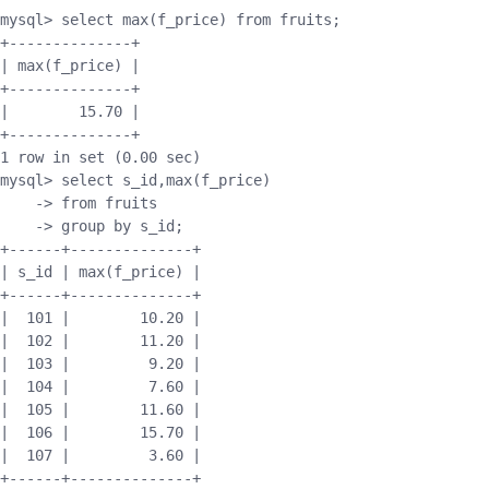
mysql
>
 select 
max
(
f_price
)
 from fruits
;
+
--
--
--
--
--
--
--
+
|
max
(
f_price
)
|
+
--
--
--
--
--
--
--
+
|
15.70
|
+
--
--
--
--
--
--
--
+
1
 row 
in
set
(
0.00
 sec
)
mysql
>
 select s_id
,
max
(
f_price
)
-
>
 from fruits

-
>
 group by s_id
;
+
--
--
--
+
--
--
--
--
--
--
--
+
|
 s_id 
|
max
(
f_price
)
|
+
--
--
--
+
--
--
--
--
--
--
--
+
|
101
|
10.20
|
|
102
|
11.20
|
|
103
|
9.20
|
|
104
|
7.60
|
|
105
|
11.60
|
|
106
|
15.70
|
|
107
|
3.60
|
+
--
--
--
+
--
--
--
--
--
--
--
+