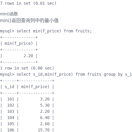
7
 rows 
in
set
(
0.01
 sec
)
min()函数
min()返回查询列中的最小值
mysql
>
 select 
min
(
f_price
)
 from fruits
;
+
--
--
--
--
--
--
--
+
|
min
(
f_price
)
|
+
--
--
--
--
--
--
--
+
|
2.20
|
+
--
--
--
--
--
--
--
+
1
 row 
in
set
(
0.00
 sec
)
mysql
>
 select s_id
,
min
(
f_price
)
 from fruits group by s_i
+
--
--
--
+
--
--
--
--
--
--
--
+
|
 s_id 
|
min
(
f_price
)
|
+
--
--
--
+
--
--
--
--
--
--
--
+
|
101
|
3.20
|
|
102
|
5.30
|
|
103
|
2.20
|
|
104
|
6.40
|
|
105
|
2.60
|
|
106
|
15.70
|