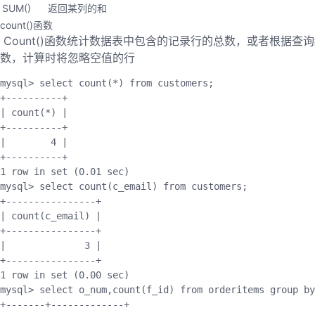
SUM()
返回某列的和
count()函数
​ Count()函数统计数据表中包含的记录行的总数，或者根据查
数，计算时将忽略空值的行
mysql
>
 select 
count
(
*
)
 from customers
;
+
--
--
--
--
--
+
|
count
(
*
)
|
+
--
--
--
--
--
+
|
4
|
+
--
--
--
--
--
+
1
 row 
in
set
(
0.01
 sec
)
mysql
>
 select 
count
(
c_email
)
 from customers
;
+
--
--
--
--
--
--
--
--
+
|
count
(
c_email
)
|
+
--
--
--
--
--
--
--
--
+
|
3
|
+
--
--
--
--
--
--
--
--
+
1
 row 
in
set
(
0.00
 sec
)
mysql
>
 select o_num
,
count
(
f_id
)
 from orderitems group by
+
--
--
--
-
+
--
--
--
--
--
--
-
+