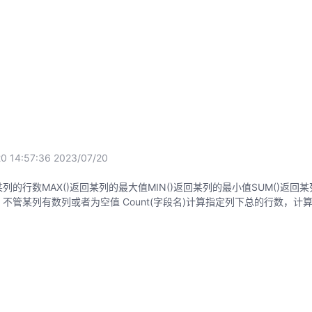
 14:57:36
2023/07/20
的行数MAX()返回某列的最大值MIN()返回某列的最小值SUM()返回某列的
不管某列有数列或者为空值 Count(字段名)计算指定列下总的行数，计算时