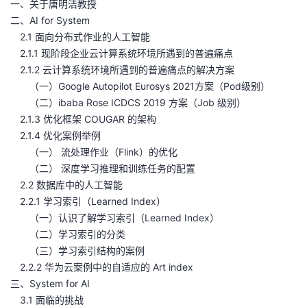
一、关于唐明洁教授
二、AI for System
者
2.1 面向分布式作业的人工智能
2.1.1 现阶段企业云计算系统环境所遇到的普遍痛点
我
2.1.2 云计算系统环境所遇到的普遍痛点的解决方案
（一）Google Autopilot Eurosys 2021方案（Pod级别）
的
我
（二）ibaba Rose ICDCS 2019 方案（Job 级别）
2.1.3 优化框架 COUGAR 的架构
博
的
我
2.1.4 优化案例举例
（一） 流处理作业（Flink）的优化
客
论
的
我
（二） 深度学习推理和训练任务的配置
2.2 数据库中的人工智能
坛
圈
的
我
2.2.1 学习索引（Learned Index）
（一）认识了解学习索引（Learned Index）
子
直
的
我
（二）学习索引的分类
（三）学习索引结构的案例
我
播
活
的
2.2.2 华为云案例中的自适应的 Art index
三、System for AI
我
动
关
的
3.1 面临的挑战