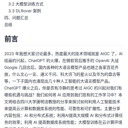
3.2 大模型训练方式
我
注
的
开
3.3 DLRover 案例
四、问题汇总
的
Programs
发
总结
支
者
前言
持
学
2023 年我想大家讨论最多，热度最大的技术领域就是 AIGC 了，AI
绘画的兴起，ChatGPT 的火爆，在微软背后推手的 OpenAI 大战
我
堂
Google 几回合后，国内各种的大语言模型产品也随之各家百花齐
放，什么文心一言、通义千问、科大讯飞的星火以及华为的盘古等
的
我
我
等，一下子国内也涌现出几十种人工智能的大语言模型产品。
ChatGPT 爆火之后，你是否有冷静的思考过 AIGC 的兴起对我们有
技
的
的
我
哪些机遇与挑战？我们如何将 AI 应用到我们现有的工作学习中？本
文将结合四川大学唐明洁教授的分享来探讨如何利用人工智能技术
术
云
课
的
我
来提高云计算和数据库系统的性能、可靠性和可扩展性。主要分享
内容包括：AI 和分布式系统；利用AI提高大规模 AI 和分布式计算任
支
声
程
认
的
我
务的效率；利用 AI 提高数据库系统性能；大模型训练在云计算环境