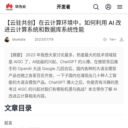
开发者
返
【云驻共创】在云计算环境中，如何利用 AI 改
回
进云计算系统和数据库系统性能
bluetata
2023/07/19
1w+
举
报
【摘要】 2023 年我想大家讨论最多，热度最大的技术领域就
是 AIGC 了，AI绘画的兴起，ChatGPT 的火爆，在微软背后推
个
手的 OpenAI 大战 Google 几回合后，国内各种的大语言模型
产品也随之各家百花齐放，一下子国内也涌现出几十种人工智
我
人
能的大语言模型产品。ChatGPT 爆火之后，你是否有冷静的思
考过 AIGC 的兴起对我们有哪些机遇与挑战？本文带你了解 AI
的
主
改进云计算相关内容。
文章目录
开
页
前言
发