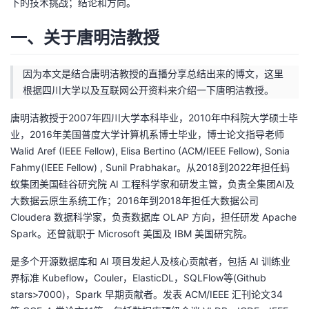
下的技术挑战；结论和方向。
持
建
证
实
的
一、关于唐明洁教授
议
验
收
因为本文是结合唐明洁教授的直播分享总结出来的博文，这里
藏
根据四川大学以及互联网公开资料来介绍一下唐明洁教授。
唐明洁教授于2007年四川大学本科毕业，2010年中科院大学硕士毕
业，2016年美国普度大学计算机系博士毕业，博士论文指导老师
Walid Aref (IEEE Fellow), Elisa Bertino (ACM/IEEE Fellow), Sonia
Fahmy(IEEE Fellow) , Sunil Prabhakar。从2018到2022年担任蚂
蚁集团美国硅谷研究院 AI 工程科学家和研发主管，负责全集团AI及
大数据云原生系统工作；2016年到2018年担任大数据公司
Cloudera 数据科学家，负责数据库 OLAP 方向，担任研发 Apache
Spark。还曾就职于 Microsoft 美国及 IBM 美国研究院。
是多个开源数据库和 AI 项目发起人及核心贡献者，包括 AI 训练业
界标准 Kubeflow，Couler，ElasticDL，SQLFlow等(Github
stars>7000)，Spark 早期贡献者。发表 ACM/IEEE 汇刊论文34