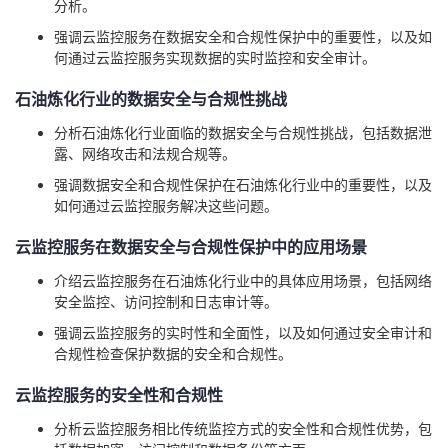
分析。
我
注
的
开
强调云监控服务在数据安全和合规性保护中的重要性，以及如
何通过云监控服务实现数据的实时监控和安全审计。
的
Programs
发
石油炼化行业的数据安全与合规性挑战
支
者
分析石油炼化行业面临的数据安全与合规性挑战，包括数据泄
露、网络攻击和法规合规等。
持
学
强调数据安全和合规性保护在石油炼化行业中的重要性，以及
如何通过云监控服务解决这些问题。
我
堂
云监控服务在数据安全与合规性保护中的应用场景
的
我
我
介绍云监控服务在石油炼化行业中的具体应用场景，包括网络
安全监控、访问控制和日志审计等。
技
的
的
我
强调云监控服务的实时性和全面性，以及如何通过安全审计和
合规性检查保护数据的安全和合规性。
术
云
课
的
我
云监控服务的安全性和合规性
支
声
程
认
的
我
分析云监控服务相比传统监控方式的安全性和合规性优势，包