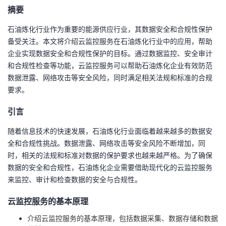
摘要
者
石油炼化行业作为重要的能源供应行业，其数据安全和合规性保护
备受关注。本文将介绍云监控服务在石油炼化行业中的应用，帮助
我
企业实现数据安全和合规性保护的目标。通过数据监控、安全审计
和合规性检查等功能，云监控服务可以帮助石油炼化企业有效防范
的
我
数据泄露、网络攻击等安全风险，同时满足相关法规和标准的合规
要求。
博
的
我
引言
客
论
的
我
随着信息技术的快速发展，石油炼化行业面临着越来越多的数据安
坛
圈
的
我
全和合规性挑战。数据泄露、网络攻击等安全风险不断增加，同
时，相关的法规和标准对数据的保护要求也越来越严格。为了确保
子
直
的
我
数据的安全和合规性，石油炼化企业需要借助现代化的云监控服务
来监控、审计和检查数据的安全与合规性。
我
播
活
的
云监控服务的基本原理
我
动
关
的
介绍云监控服务的基本原理，包括数据采集、数据存储和数据