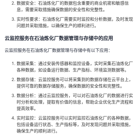
数据安全：石油炼化厂的数据包含重要的商业机密和敏感信
我
注
的
开
息，需要采取措施确保数据的安全性和完整性。
实时性要求：石油炼化厂需要实时监控和分析数据，及时发现
的
Programs
发
问题并采取措施，以确保生产的顺利进行。
支
者
云监控服务在石油炼化厂数据管理与存储中的应用
云监控服务在石油炼化厂数据管理与存储中有以下应用：
持
学
数据采集：通过安装传感器和监控设备，实时采集石油炼化厂
我
堂
各种数据，如设备运行数据、生产指标、环境监测数据等。
数据存储：云监控服务可以将采集到的数据存储在云平台上，
的
我
我
提供可靠的数据存储服务，确保数据的安全性和完整性。
数据分析：通过云监控服务，可以对石油炼化厂的数据进行实
技
的
的
我
时分析和处理，提取有价值的信息，帮助企业优化生产流程和
提高效率。
术
云
课
的
我
实时监控：云监控服务可以实时监控石油炼化厂的各种数据，
包括设备运行状态、生产指标等，及时发现问题并采取措施，
支
声
程
认
的
我
确保生产的顺利进行。