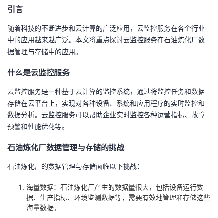
引言
者
随着科技的不断进步和云计算的广泛应用，云监控服务在各个行业
中的应用越来越广泛。本文将重点探讨云监控服务在石油炼化厂数
我
据管理与存储中的应用。
的
我
什么是云监控服务
博
的
我
云监控服务是一种基于云计算的监控系统，通过将监控任务和数据
存储在云平台上，实现对各种设备、系统和应用程序的实时监控和
客
论
的
我
数据分析。云监控服务可以帮助企业实时监控各种运营指标、故障
预警和性能优化等。
坛
圈
的
我
石油炼化厂数据管理与存储的挑战
子
直
的
我
石油炼化厂的数据管理与存储面临以下挑战：
我
播
活
的
海量数据：石油炼化厂产生的数据量很大，包括设备运行数
据、生产指标、环境监测数据等，需要有效地管理和存储这些
我
动
关
的
海量数据。