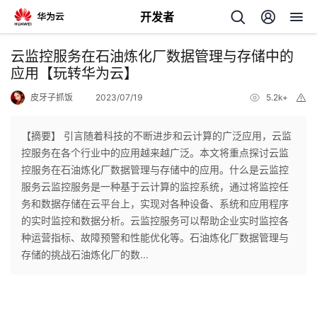
开发者
返
云监控服务在石油炼化厂数据管理与存储中的
回
应用【玩转华为云】
皮牙子抓饭
2023/07/19
5.2k+
举
报
【摘要】 引言随着科技的不断进步和云计算的广泛应用，云监
控服务在各个行业中的应用越来越广泛。本文将重点探讨云监
个
控服务在石油炼化厂数据管理与存储中的应用。什么是云监控
服务云监控服务是一种基于云计算的监控系统，通过将监控任
我
人
务和数据存储在云平台上，实现对各种设备、系统和应用程序
的实时监控和数据分析。云监控服务可以帮助企业实时监控各
的
主
种运营指标、故障预警和性能优化等。石油炼化厂数据管理与
存储的挑战石油炼化厂的数...
开
页
发