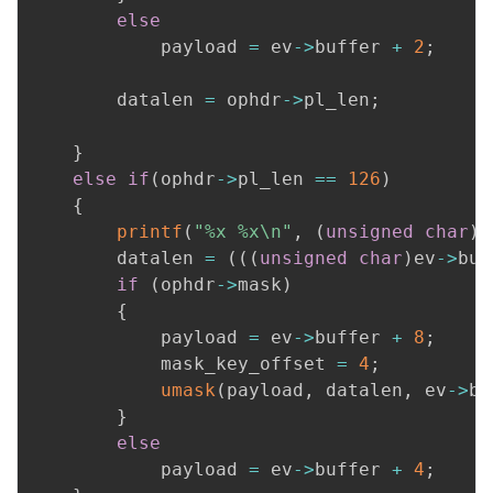
else
			payload 
=
 ev
->
buffer 
+
2
;
		datalen 
=
 ophdr
->
pl_len
;
}
else
if
(
ophdr
->
pl_len 
==
126
)
{
printf
(
"%x %x\n"
,
(
unsigned
char
)
e
		datalen 
=
(
(
(
unsigned
char
)
ev
->
buf
if
(
ophdr
->
mask
)
{
			payload 
=
 ev
->
buffer 
+
8
;
			mask_key_offset 
=
4
;
umask
(
payload
,
 datalen
,
 ev
->
bu
}
else
			payload 
=
 ev
->
buffer 
+
4
;