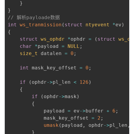
}
}
// 解析payloade数据
int
ws_tranmission
(
struct
ntyevent
*
ev
)
{
struct
ws_ophdr
*
ophdr 
=
(
struct
ws_op
char
*
payload 
=
NULL
;
size_t
 datalen 
=
0
;
int
 mask_key_offset 
=
0
;
if
(
ophdr
->
pl_len 
<
126
)
{
if
(
ophdr
->
mask
)
{
			payload 
=
 ev
->
buffer 
+
6
;
			mask_key_offset 
=
2
;
umask
(
payload
,
 ophdr
->
pl_len
,
 
}