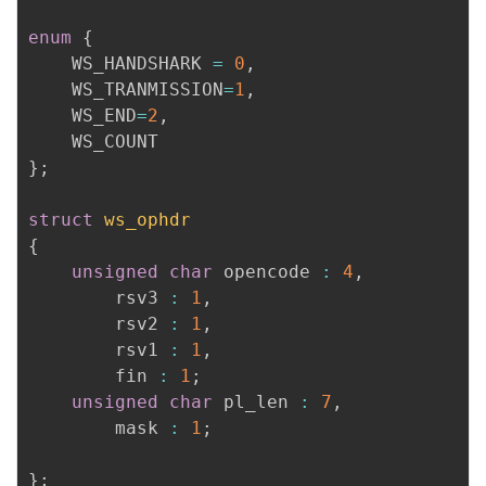
enum
{
	WS_HANDSHARK 
=
0
,
	WS_TRANMISSION
=
1
,
	WS_END
=
2
,
}
;
struct
ws_ophdr
{
unsigned
char
 opencode 
:
4
,
		rsv3 
:
1
,
		rsv2 
:
1
,
		rsv1 
:
1
,
		fin 
:
1
;
unsigned
char
 pl_len 
:
7
,
		mask 
:
1
;
}
;