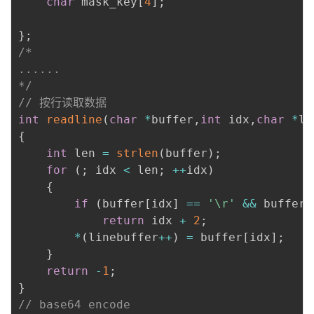
char
 mask_key
[
4
]
;
}
;
/*

......

*/
// 按行读取数据
int
readline
(
char
*
buffer
,
int
 idx
,
char
*
li
{
int
 len 
=
strlen
(
buffer
)
;
for
(
;
 idx 
<
 len
;
++
idx
)
{
if
(
buffer
[
idx
]
==
'\r'
&&
 buffer
[
return
 idx 
+
2
;
*
(
linebuffer
++
)
=
 buffer
[
idx
]
;
}
return
-
1
;
}
// base64 encode