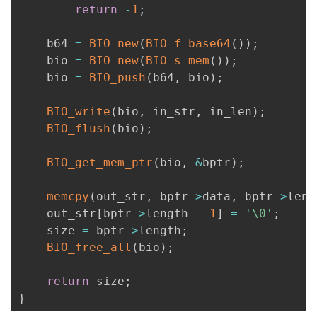
return
-
1
;
	b64 
=
BIO_new
(
BIO_f_base64
(
)
)
;
	bio 
=
BIO_new
(
BIO_s_mem
(
)
)
;
	bio 
=
BIO_push
(
b64
,
 bio
)
;
BIO_write
(
bio
,
 in_str
,
 in_len
)
;
BIO_flush
(
bio
)
;
BIO_get_mem_ptr
(
bio
,
&
bptr
)
;
memcpy
(
out_str
,
 bptr
->
data
,
 bptr
->
leng
	out_str
[
bptr
->
length 
-
1
]
=
'\0'
;
	size 
=
 bptr
->
length
;
BIO_free_all
(
bio
)
;
return
 size
;
}