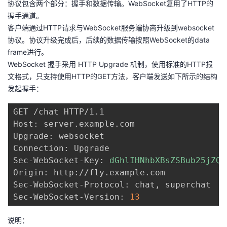
协议包含两个部分：握手和数据传输。WebSocket复用了HTTP的
持
建
证
实
的
握手通道。
客户端通过HTTP请求与WebSocket服务端协商升级到websocket
议
验
收
协议。协议升级完成后，后续的数据传输按照WebSocket的data
frame进行。
藏
WebSocket 握手采用 HTTP Upgrade 机制，使用标准的HTTP报
文格式，只支持使用HTTP的GET方法，客户端发送如下所示的结构
发起握手：
GET /chat HTTP/1.1

Host: server.example.com

Upgrade: websocket

Connection: Upgrade

Sec-WebSocket-Key: 
dGhlIHNhbXBsZSBub25jZQ
=
Origin: http://fly.example.com

Sec-WebSocket-Protocol: chat, superchat

Sec-WebSocket-Version: 
13
说明：