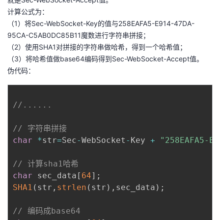
计算公式为：
（1）将Sec-WebSocket-Key的值与258EAFA5-E914-47DA-
95CA-C5AB0DC85B11魔数进行字符串拼接；
（2）使用SHA1对拼接的字符串做哈希，得到一个哈希值；
（3）将哈希值做base64编码得到Sec-WebSocket-Accept值。
伪代码：
//......
// 字符串拼接
char
*
str
=
Sec
-
WebSocket
-
Key 
+
"258EAFA5-E9
// 计算sha1哈希
char
 sec_data
[
64
]
;
SHA1
(
str
,
strlen
(
str
)
,
sec_data
)
;
// 编码成base64