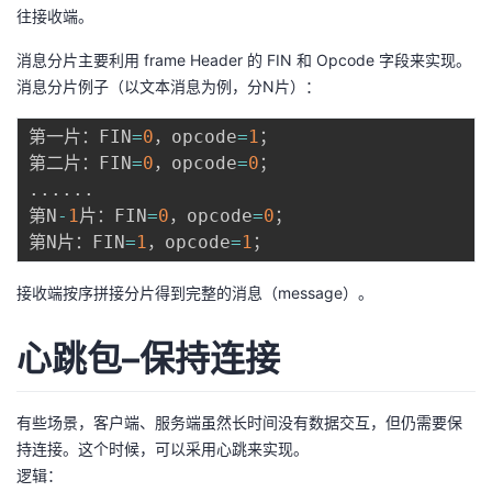
往接收端。
消息分片主要利用 frame Header 的 FIN 和 Opcode 字段来实现。
消息分片例子（以文本消息为例，分N片）：
第一片：FIN
=
0
，opcode
=
1
；

第二片：FIN
=
0
，opcode
=
0
.
.
.
.
.
.
第N
-
1
片：FIN
=
0
，opcode
=
0
；

第N片：FIN
=
1
，opcode
=
1
接收端按序拼接分片得到完整的消息（message）。
心跳包–保持连接
有些场景，客户端、服务端虽然长时间没有数据交互，但仍需要保
持连接。这个时候，可以采用心跳来实现。
逻辑：