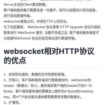
Server主动向Client推送数据。
者
客户端和服务器只需要完成一次握手，就可以创建持久性的连接，
进行双向数据传输。
我
websocket是独立的，作用在TCP上的协议。
为了向前兼容， WebSocket 协议使用 HTTP Upgrade 协议升级机
的
我
制来进行 WebSocket 握手, 当握手完成之后, 客户端和服务端就可
以依据WebSocket 协议的规范格式进行数据传输。
博
的
我
websocket相对HTTP协议
客
论
的
我
的优点
坛
圈
的
我
1、支持双向通信，数据的实时性更新更强。
子
直
的
我
2、开销小；客户端和服务端进行数据通信时，websocket的
header（数据头）较小。服务端到客户端的header只有2~10
我
播
活
的
Bytes，客户端到服务端的需要加上额外的4 Bytes的masking-
key。而HTTP协议每次通信都需要携带完整的数据头。
我
动
关
的
3、扩展性。