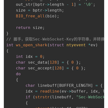
	out_str
[
bptr
->
length 
-
1
]
=
'\0'
;
	size 
=
 bptr
->
length
;
BIO_free_all
(
bio
)
;
return
 size
;
}
// 握手，获取Sec-WebSocket-Key的字符串，并转换为S
int
ws_open_shark
(
struct
ntyevent
*
ev
)
{
int
 idx 
=
0
;
char
 sec_data
[
128
]
=
{
0
}
;
char
 sec_accept
[
128
]
=
{
0
}
;
do
{
char
 linebuff
[
BUFFER_LENGTH
]
=
{
0
		idx 
=
readline
(
ev
->
buffer
,
 idx
,
 li
if
(
strstr
(
linebuff
,
"Sec-WebSocke
{