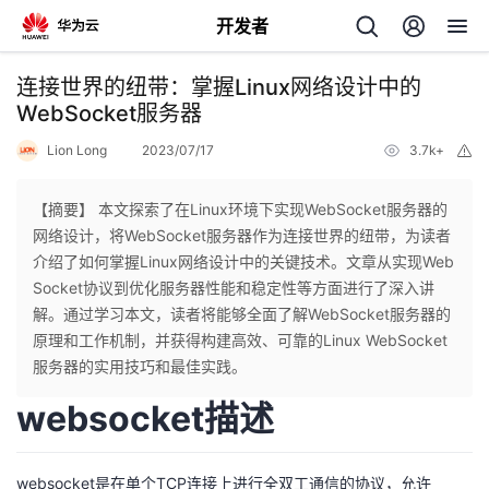
开发者
返
连接世界的纽带：掌握Linux网络设计中的
回
WebSocket服务器
Lion Long
2023/07/17
3.7k+
举
报
【摘要】 本文探索了在Linux环境下实现WebSocket服务器的
网络设计，将WebSocket服务器作为连接世界的纽带，为读者
个
介绍了如何掌握Linux网络设计中的关键技术。文章从实现Web
Socket协议到优化服务器性能和稳定性等方面进行了深入讲
我
人
解。通过学习本文，读者将能够全面了解WebSocket服务器的
原理和工作机制，并获得构建高效、可靠的Linux WebSocket
的
主
服务器的实用技巧和最佳实践。
websocket描述
开
页
发
websocket是在单个TCP连接上进行全双工通信的协议，允许