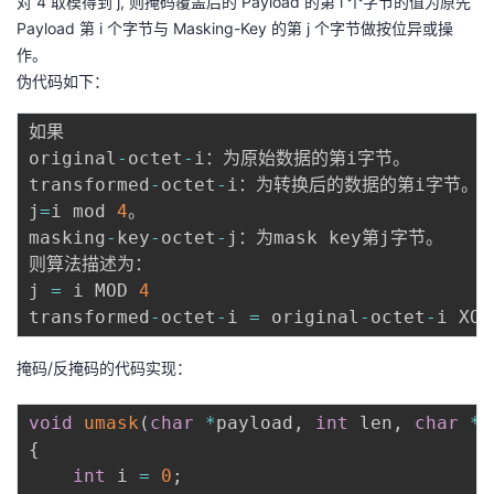
对 4 取模得到 j, 则掩码覆盖后的 Payload 的第 i 个字节的值为原先
Payload 第 i 个字节与 Masking-Key 的第 j 个字节做按位异或操
作。
伪代码如下：
如果

original
-
octet
-
i：为原始数据的第i字节。

transformed
-
octet
-
i：为转换后的数据的第i字节。

j
=
i mod 
4
。

masking
-
key
-
octet
-
j：为mask key第j字节。

则算法描述为： 

j 
=
 i MOD 
4
transformed
-
octet
-
i 
=
 original
-
octet
-
i XOR
掩码/反掩码的代码实现：
void
umask
(
char
*
payload
,
int
 len
,
char
*
m
{
int
 i 
=
0
;