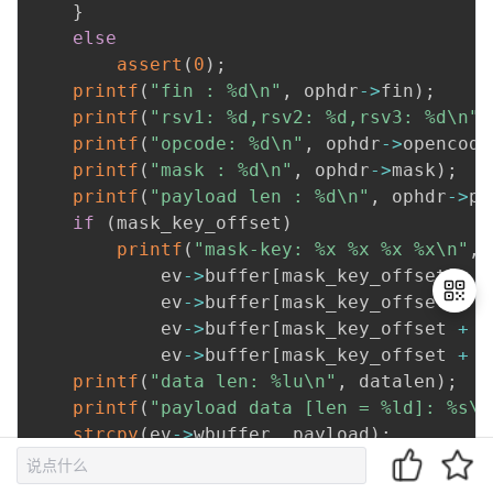
}
else
assert
(
0
)
;
printf
(
"fin : %d\n"
,
 ophdr
->
fin
)
;
printf
(
"rsv1: %d,rsv2: %d,rsv3: %d\n"
,
printf
(
"opcode: %d\n"
,
 ophdr
->
opencode
printf
(
"mask : %d\n"
,
 ophdr
->
mask
)
;
printf
(
"payload len : %d\n"
,
 ophdr
->
pl
if
(
mask_key_offset
)
printf
(
"mask-key: %x %x %x %x\n"
,
			ev
->
buffer
[
mask_key_offset
]
,
			ev
->
buffer
[
mask_key_offset 
+
1
			ev
->
buffer
[
mask_key_offset 
+
2
			ev
->
buffer
[
mask_key_offset 
+
3
退
printf
(
"data len: %lu\n"
,
 datalen
)
;
出
printf
(
"payload data [len = %ld]: %s\n
登
strcpy
(
ev
->
wbuffer
,
 payload
)
;
录
	ev
->
wlength 
=
 datalen
;
memcpy
(
ev
->
mask_key
,
 ev
->
buffer 
+
 mask