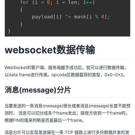
for
(
i 
=
0
;
 i 
<
 len
;
 i
++
)
{
		payload
[
i
]
^=
 mask
[
i 
%
4
]
;
}
}
websocket数据传输
WebSocket的客户端、服务端握手成功后，就可以进行数据传输，
以data frame进行传递。opcode区数据载荷的类型，0x0~0x2。
消息(message)分片
当要发送的一条消息(message)很长或者消息(message)长度不能预
测时， 消息可以切分成多个frame发出；接收方收到一个frame时，
根据FIN的值来判断是否是最后一个frame。
消息分片可以实现发送端在一条 TCP 链路上进行多份数据并发的发