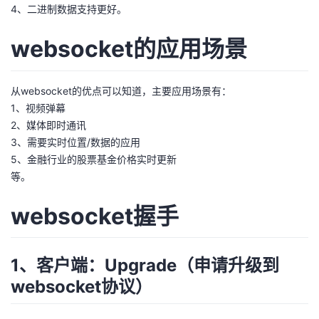
4、二进制数据支持更好。
我
注
的
开
websocket的应用场景
的
Programs
发
支
者
从websocket的优点可以知道，主要应用场景有：
1、视频弹幕
持
学
2、媒体即时通讯
3、需要实时位置/数据的应用
我
堂
5、金融行业的股票基金价格实时更新
等。
的
我
我
websocket握手
技
的
的
我
术
云
课
的
我
1、客户端：Upgrade（申请升级到
websocket协议）
支
声
程
认
的
我