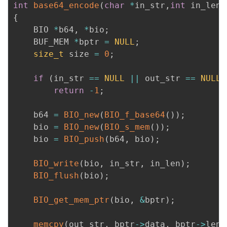
int
base64_encode
(
char
*
in_str
,
int
 in_len
,
{
	BIO 
*
b64
,
*
bio
;
	BUF_MEM 
*
bptr 
=
NULL
;
size_t
 size 
=
0
;
if
(
in_str 
==
NULL
||
 out_str 
==
NULL
)
return
-
1
;
	b64 
=
BIO_new
(
BIO_f_base64
(
)
)
;
	bio 
=
BIO_new
(
BIO_s_mem
(
)
)
;
	bio 
=
BIO_push
(
b64
,
 bio
)
;
BIO_write
(
bio
,
 in_str
,
 in_len
)
;
BIO_flush
(
bio
)
;
BIO_get_mem_ptr
(
bio
,
&
bptr
)
;
memcpy
(
out_str
,
 bptr
->
data
,
 bptr
->
leng