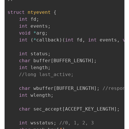
struct
ntyevent
{
int
 fd
;
int
 events
;
void
*
arg
;
int
(
*
callback
)
(
int
 fd
,
int
 events
,
vo
int
 status
;
char
 buffer
[
BUFFER_LENGTH
]
;
int
 length
;
//long last_active;
char
 wbuffer
[
BUFFER_LENGTH
]
;
//respons
int
 wlength
;
char
 sec_accept
[
ACCEPT_KEY_LENGTH
]
;
int
 wsstatus
;
//0, 1, 2, 3