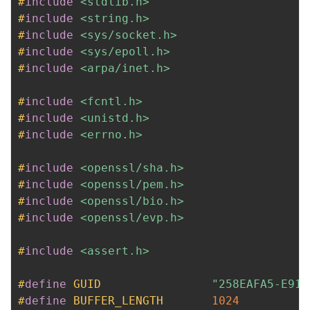
#
include
<stdlib.h>
#
include
<string.h>
#
include
<sys/socket.h>
#
include
<sys/epoll.h>
#
include
<arpa/inet.h>
#
include
<fcntl.h>
#
include
<unistd.h>
#
include
<errno.h>
#
include
<openssl/sha.h>
#
include
<openssl/pem.h>
#
include
<openssl/bio.h>
#
include
<openssl/evp.h>
#
include
<assert.h>
#
define
GUID
"258EAFA5-E914
#
define
BUFFER_LENGTH
1024