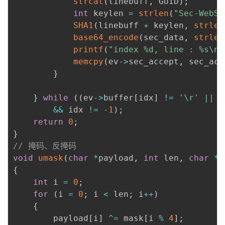
strcat
(
linebuff
,
 GUID
)
;
int
 keylen 
=
strlen
(
"Sec-WebSo
SHA1
(
linebuff 
+
 keylen
,
strlen
base64_encode
(
sec_data
,
strlen
printf
(
"index %d, line : %s\n"
memcpy
(
ev
->
sec_accept
,
 sec_acc
}
}
while
(
(
ev
->
buffer
[
idx
]
!=
'\r'
||
 e
&&
 idx 
!=
-
1
)
;
return
0
;
}
// 掩码、反掩码
void
umask
(
char
*
payload
,
int
 len
,
char
*
m
{
int
 i 
=
0
;
for
(
i 
=
0
;
 i 
<
 len
;
 i
++
)
{
		payload
[
i
]
^=
 mask
[
i 
%
4
]
;