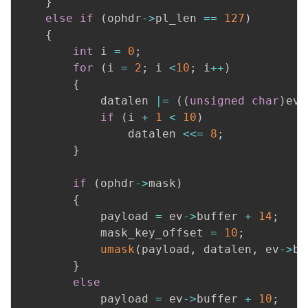
}
else
if
(
ophdr
->
pl_len 
==
127
)
{
int
 i 
=
0
;
for
(
i 
=
2
;
 i 
<
10
;
 i
++
)
{
			datalen 
|=
(
(
unsigned
char
)
ev
-
if
(
i 
+
1
<
10
)
				datalen 
<<=
8
;
}
if
(
ophdr
->
mask
)
{
			payload 
=
 ev
->
buffer 
+
14
;
			mask_key_offset 
=
10
;
umask
(
payload
,
 datalen
,
 ev
->
bu
}
else
			payload 
=
 ev
->
buffer 
+
10
;