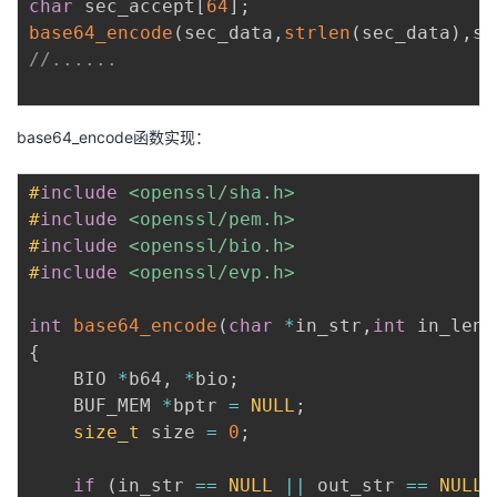
char
 sec_accept
[
64
]
;
base64_encode
(
sec_data
,
strlen
(
sec_data
)
,
se
//......
base64_encode函数实现：
#
include
<openssl/sha.h>
#
include
<openssl/pem.h>
#
include
<openssl/bio.h>
#
include
<openssl/evp.h>
int
base64_encode
(
char
*
in_str
,
int
 in_len
,
{
	BIO 
*
b64
,
*
bio
;
	BUF_MEM 
*
bptr 
=
NULL
;
size_t
 size 
=
0
;
if
(
in_str 
==
NULL
||
 out_str 
==
NULL
)