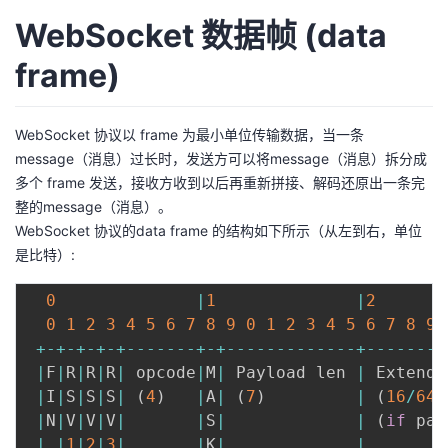
WebSocket 数据帧 (data
frame)
WebSocket 协议以 frame 为最小单位传输数据，当一条
message（消息）过长时，发送方可以将message（消息）拆分成
多个 frame 发送，接收方收到以后再重新拼接、解码还原出一条完
整的message（消息）。
WebSocket 协议的data frame 的结构如下所示（从左到右，单位
是比特）:
0
|
1
|
2
0
1
2
3
4
5
6
7
8
9
0
1
2
3
4
5
6
7
8
9
+
-
+
-
+
-
+
-
+
--
--
--
-
+
-
+
--
--
--
--
--
--
-
+
--
--
--
--
|
F
|
R
|
R
|
R
|
 opcode
|
M
|
 Payload len 
|
|
I
|
S
|
S
|
S
|
(
4
)
|
A
|
(
7
)
|
(
16
/
64
)
|
N
|
V
|
V
|
V
|
|
S
|
|
(
if
 pay
|
|
1
|
2
|
3
|
|
K
|
|