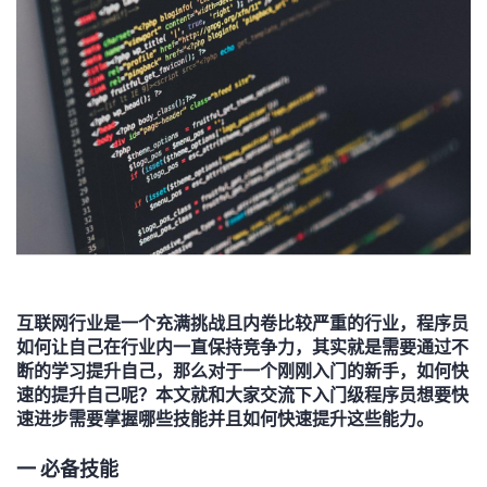
者
我
的
我
博
的
我
客
论
的
我
坛
圈
的
我
互联网行业是一个充满挑战且内卷比较严重的行业，程序员
如何让自己在行业内一直保持竞争力，其实就是需要通过不
子
直
的
我
断的学习提升自己，那么对于一个刚刚入门的新手，如何快
速的提升自己呢？本文就和大家交流下入门级程序员想要快
我
播
活
的
速进步需要掌握哪些技能并且如何快速提升这些能力。
我
动
关
的
一 必备技能