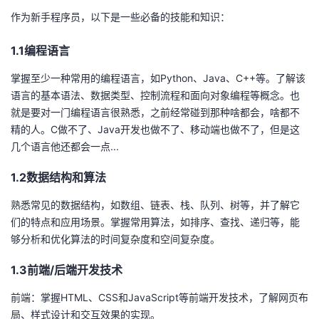
我
注
的
开
作为新手程序员，以下是一些必备的技能和知识：
的
1.1编程语言
Programs
发
掌握至少一种常用的编程语言，如Python、Java、C++等。了解该
支
者
语言的基本语法、数据类型、控制流程和面向对象编程等概念。也
就是要对一门编程语言很熟悉，之前经常碰到那种啥都会，啥都不
持
学
精的人。C做不了、Java开发也做不了、移动端也做不了，但是这
几个语言他还都会一点...
我
堂
1.2数据结构和算法
的
我
我
熟悉常见的数据结构，如数组、链表、栈、队列、树等，并了解它
们的特点和应用场景。掌握常用算法，如排序、查找、递归等，能
技
的
的
我
够分析和优化算法的时间复杂度和空间复杂度。
术
云
课
的
我
1.3前端/后端开发技术
支
声
程
认
的
我
前端：掌握HTML、CSS和JavaScript等前端开发技术，了解网页布
局、样式设计和交互效果的实现。