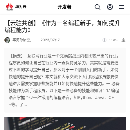
开发者
返
【云驻共创】《作为一名编程新手，如何提升
回
编程能力》
再见孙悟空_
2023/07/17
1.1w+
举
报
【摘要】 互联网行业是一个充满挑战且内卷比较严重的行业，
程序员如何让自己在行业内一直保持竞争力，其实就是需要通
个
过不断的学习提升自己，那么对于一个刚刚入门的新手，如何
快速的提升自己呢？本文就和大家交流下入门级程序员想要快
我
人
速进步需要掌握哪些技能并且如何快速提升这些能力。一 必备
技能作为新手程序员，以下是一些必备的技能和知识：1.1编程
的
主
语言掌握至少一种常用的编程语言，如Python、Java、C+
+等。了...
开
页
发