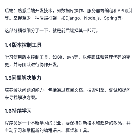
持
建
证
实
的
后端：熟悉后端开发技术，如数据库操作、服务器端编程和API设计
议
等。掌握至少一种后端框架，如Django、Node.js、Spring等。
验
收
这部分稍微细分了一下，就是前后端择其一即可。
藏
1.4版本控制工具
学习使用版本控制工具，如Git、svn等，以便跟踪和管理代码的变
更，并与团队进行协作开发。
1.5问题解决能力
培养解决问题的能力，包括通过查阅文档、搜索引擎、调试和提问
来寻找解决方案。
1.6持续学习
程序员是一个不断学习的职业，要保持对新技术和趋势的敏感，并
主动学习和掌握新的编程语言、框架和工具。