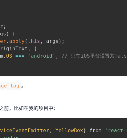
er
;
rgs
)
{
der
.
apply
(
this
,
 args
)
;
originText
,
{
rm
.
OS
===
'android'
,
// 只在iOS平台设置为false
。
nge-log
之前，比如在我的项目中：
eviceEventEmitter
,
YellowBox
}
 from 
'react-nat
t-redux'