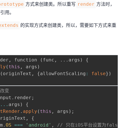
方式来创建类。所以重写
方法时，
prototype
render
来引用。
的实现方式来创建类，所以，需要如下方式来重
extends
nder
,
 function 
(
func
,
.
.
.
args
)
{
ply
(
this
,
 args
)
t
(
originText
,
{
allowFontScaling
:
false
}
)
小改变
Input
.
render
;
(
...
args
)
{
utRender
.
apply
(
this
,
 args
)
;
originText
,
{
rm
.
OS
===
'android'
,
// 只在iOS平台设置为false