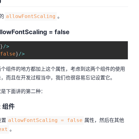
的
。
allowFontScaling
lowFontScaling = false
e
}
/
>
{
false
}
/
>
两个组件的地方都加上这个属性，考虑到这两个组件的使用
量，而且在开发过程当中，我们也很容易忘记设置它。
就是下面讲的第二种：
t 组件
设置
属性，然后在其他
allowFontScaling = false
。
ext