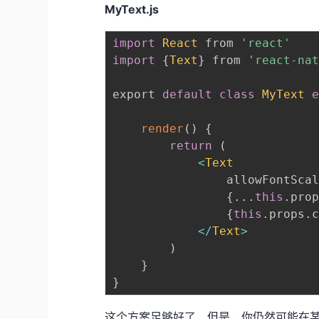
MyText.js
import
React
 from 
'react'
import
{
Text
}
 from 
'react-na
export 
default
class
MyText
render
(
)
{
return
(
<
Text
                allowFontSca
{
.
.
.
this
.
pro
{
this
.
props
.
<
/
Text
>
)
}
}
这个方案足够好了，但是，你仍然可能在