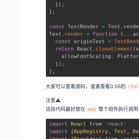
}
)
;
}
;
const
 TextRender 
=
 Text
.
rend
Text
.
render
=
function
(
...
a
const
 originText 
=
TextRen
return
 React
.
cloneElement
(
    allowFontScaling
:
 Platfo
}
)
;
}
;
大家可以查看源码，或者查看0.56的
cha
注意⚠️：
这段代码最好放在
整个组件执行调用
app
import
React
 from 
'react'
import
{
AppRegistry
,
Text
,
D
import
{
Provider
}
 from 
'reac