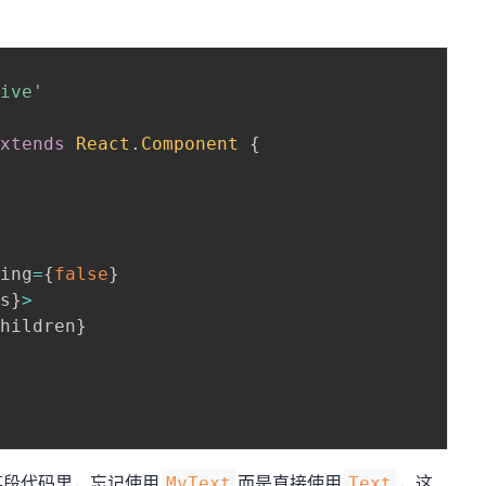
tive'
extends
React
.
Component
{
ling
=
{
false
}
ps
}
>
children
}
某段代码里，忘记使用
而是直接使用
，这
MyText
Text