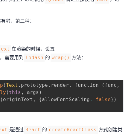
然有啦，第三种：
在渲染的时候，设置
Text
，需要用到
的
方法：
lodash
wrap()
ap
(
Text
.
prototype
.
render
,
 function 
(
func
,
.
.
.
ply
(
this
,
 args
)
t
(
originText
,
{
allowFontScaling
:
false
}
)
是通过
的
方式创建类
ext
React
createReactClass