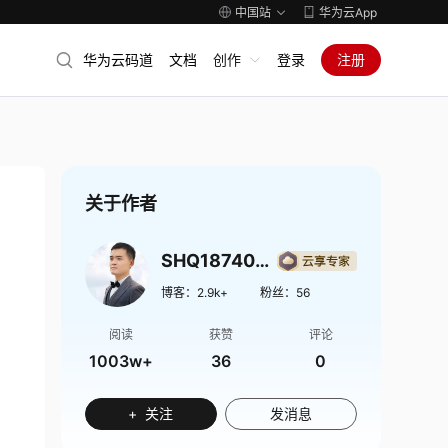
中国站
华为云App
华为云码道
文档
创作
登录
注册
关于作者
SHQ1874009
博客：
2.9k+
粉丝：
56
阅读
获赞
评论
1003w+
36
0
+ 关注
发消息