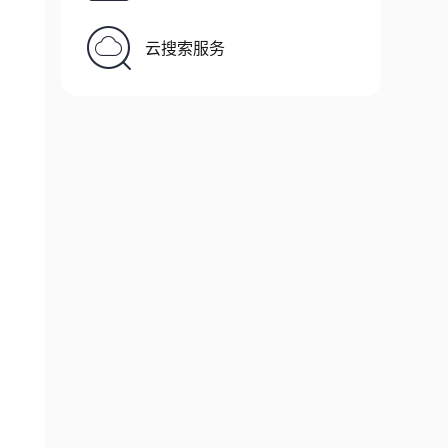
云搜索服务
args
)
{