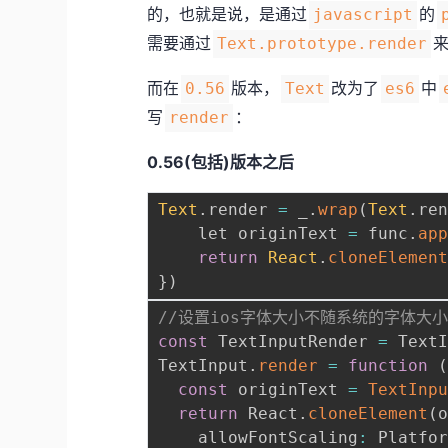
的，也就是说，是通过
的
javascript
需要通过
Text.prototype.render
而在
版本，
改为了
中
0.56
Text
es6
写
：
render
0.56(包括)版本之后
Text
.
render 
=
 _
.
wrap
(
Text
.
re
    let originText 
=
 func
.
ap
return
React
.
cloneElemen
}
)
//设置ios字体大小不随系统的字体大
const
 TextInputRender 
=
 Text
TextInput
.
render
=
function
const
 originText 
=
TextInp
return
 React
.
cloneElement
(
    allowFontScaling
:
 Platfo