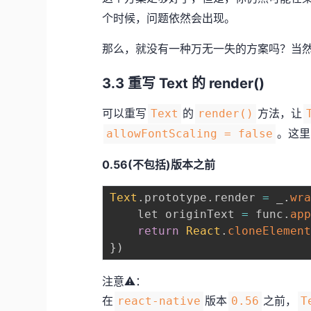
个时候，问题依然会出现。
那么，就没有一种万无一失的方案吗？当
3.3 重写 Text 的 render()
可以重写
的
方法，让
Text
render()
。这里
allowFontScaling = false
0.56(不包括)版本之前
Text
.
prototype
.
render 
=
 _
.
wr
    let originText 
=
 func
.
ap
return
React
.
cloneElemen
}
)
注意⚠️：
在
版本
之前，
react-native
0.56
T