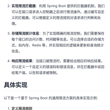
我
注
的
开
实现限流拦截器
：利用 Spring Boot 提供的拦截器机制，我们
可以在接口请求进入控制器之前进行限流操作。通过编写自定
的
Programs
发
义的拦截器，可以根据定义的限流规则对请求进行判断和处
理。
支
者
存储限流统计信息
：为了实现精确的限流控制，我们需要保存
每个接口的访问计数、时间戳等信息。可以选择合适的存储方
持
学
式，如内存、Redis 等，并实现相应的逻辑来更新和查询统计
信息。
我
堂
响应限流结果
：当接口被限流时，需要给出相应的响应结果。
的
我
我
可以定义一个自定义的错误码和错误消息，并在拦截器中返回
给客户端，以告知请求被限制。
技
的
的
我
具体实现
术
云
课
的
我
以下是一个基于 Spring Boot 的通用限流方案的具体实现示例：
支
声
程
认
的
我
定义限流规则