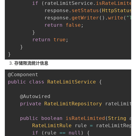
if
(
rateLimitService
.
isRateLimited
            response
.
setStatus
(
HttpStatus
.
            response
.
getWriter
(
)
.
write
(
"To
return
false
;
}
return
true
;
}
}
存储限流统计信息
@Component
public
class
RateLimitService
{
@Autowired
private
RateLimitRepository
 rateLimitR
public
boolean
isRateLimited
(
String
 ap
RateLimitRule
 rule 
=
 rateLimitRepo
if
(
rule 
==
null
)
{