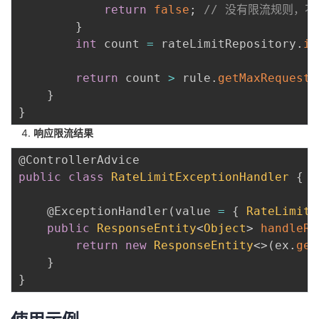
return
false
;
// 没有限流规则，
}
int
 count 
=
 rateLimitRepository
.
in
return
 count 
>
 rule
.
getMaxRequests
}
}
响应限流结果
@ControllerAdvice
public
class
RateLimitExceptionHandler
{
@ExceptionHandler
(
value 
=
{
RateLimitE
public
ResponseEntity
<
Object
>
handleRa
return
new
ResponseEntity
<
>
(
ex
.
get
}
}