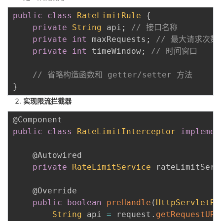
持
建
证
实
的
public
class
RateLimitRule
{
private
String
 api
;
// 接口名称
议
验
收
private
int
 maxRequests
;
// 最大请求次数
private
int
 timeWindow
;
// 时间窗口
藏
// 省略构造函数和 getter/setter 方法
}
实现限流拦截器
@Component
public
class
RateLimitInterceptor
implemen
@Autowired
private
RateLimitService
 rateLimitServ
@Override
public
boolean
preHandle
(
HttpServletRe
String
 api 
=
 request
.
getRequestURI