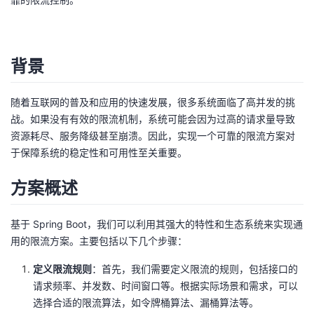
者
我
背景
的
我
随着互联网的普及和应用的快速发展，很多系统面临了高并发的挑
战。如果没有有效的限流机制，系统可能会因为过高的请求量导致
博
的
我
资源耗尽、服务降级甚至崩溃。因此，实现一个可靠的限流方案对
于保障系统的稳定性和可用性至关重要。
客
论
的
我
方案概述
坛
圈
的
我
基于 Spring Boot，我们可以利用其强大的特性和生态系统来实现通
子
直
的
我
用的限流方案。主要包括以下几个步骤：
我
播
活
的
定义限流规则
：首先，我们需要定义限流的规则，包括接口的
请求频率、并发数、时间窗口等。根据实际场景和需求，可以
我
动
关
的
选择合适的限流算法，如令牌桶算法、漏桶算法等。