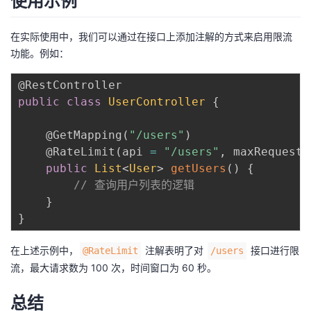
使用示例
在实际使用中，我们可以通过在接口上添加注解的方式来启用限流
功能。例如：
@RestController
public
class
UserController
{
@GetMapping
(
"/users"
)
@RateLimit
(
api 
=
"/users"
,
 maxRequests
public
List
<
User
>
getUsers
(
)
{
// 查询用户列表的逻辑
}
}
在上述示例中，
注解表明了对
接口进行限
@RateLimit
/users
流，最大请求数为 100 次，时间窗口为 60 秒。
总结