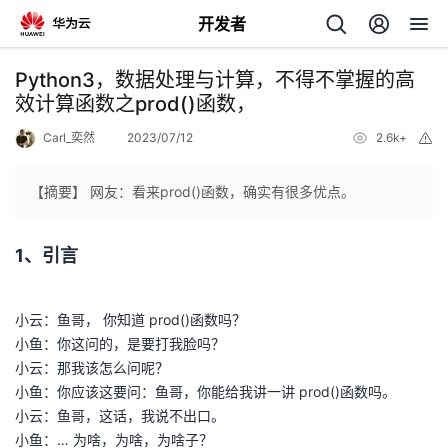
开发者
返
Python3，数据处理与计算，不得不掌握的高
回
效计算函数之prod()函数，
Carl_奕然
2023/07/12
2.6k+
举
报
【摘要】 网友：看来prod()函数，确实有很多优点。
个
1、引言
我
人
小云：鱼哥， 你知道 prod()函数吗？
的
主
小鱼：你这问的，是要打我脸吗？
小云：那我该怎么问呢？
开
页
小鱼：你应该这要问：鱼哥，你能给我讲一讲 prod()函数吗。
小云：鱼哥，这话，我说不出口。
发
小鱼：… 为啥，为啥，为啥子？