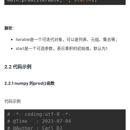
持
建
证
实
的
议
验
收
解析
：
藏
iterable是一个可迭代对象，可以是列表、元组、集合等；
start是一个可选参数，表示乘积的初始值，默认为1
2.2 代码示例
2.2.1 numpy 的prod()函数
代码示例
# -*- coding:utf-8 -*-
# @Time   : 2023-07-04
# @Author : Carl_DJ