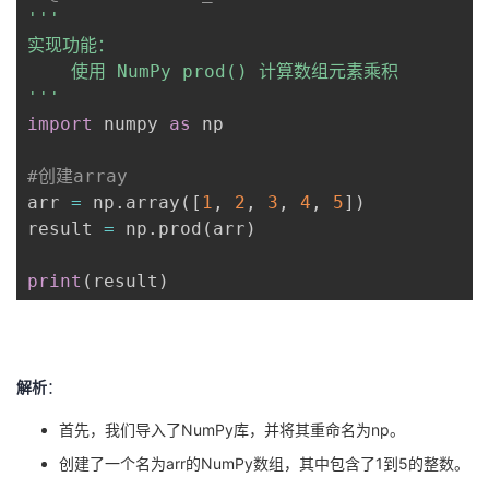
'''

实现功能：

    使用 NumPy prod() 计算数组元素乘积

'''
import
 numpy 
as
 np

#创建array
arr 
=
 np
.
array
(
[
1
,
2
,
3
,
4
,
5
]
)
result 
=
 np
.
prod
(
arr
)
print
(
result
)
解析
：
首先，我们导入了NumPy库，并将其重命名为np。
创建了一个名为arr的NumPy数组，其中包含了1到5的整数。