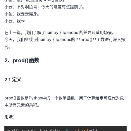
我
注
的
开
小云：不对啊鱼哥，今天的进度有点提前了。
小鱼：我要去健身。
的
Programs
小云：我ca …
发
在上一篇，我们了解了numpy 和pandas 的差异及适用场景。
支
者
今天，我们继续 对numpy 和pandas的 **prod()**函数进行深入探
究。
持
学
2、prod()函数
我
堂
的
我
我
2.1 定义
技
的
的
我
prod()函数是Python中的一个数学函数，用于计算给定可迭代对象
中所有元素的乘积。
术
云
课
的
我
用法
：
支
声
程
认
的
我
math
.
prod
(
iterable
,
*
,
start
=1
)