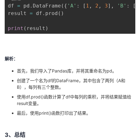
df 
=
 pd
.
DataFrame
(
{
'A'
:
[
1
,
2
,
3
]
,
'B'
:
[
4
result 
=
 df
.
prod
(
)
print
(
result
)
解析：
首先，我们导入了Pandas库，并将其重命名为pd。
创建了一个名为df的DataFrame，其中包含了两列（A和
B），每列有三个整数。
使用df.prod()函数计算了df中每列的乘积，并将结果赋值给
result变量。
最后，使用print()函数打印出了结果。
3、总结