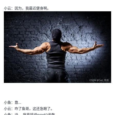
小云：因为，我最近健身啊。
者
我
的
我
博
的
我
客
论
的
我
坛
圈
的
我
子
直
的
我
我
播
活
的
小鱼：靠…
我
动
关
的
小云：咋了鱼哥，这还急眼了。
小鱼：没， 我直接说prod()函数。