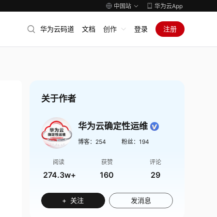
中国站
华为云App
华为云码道
文档
创作
登录
注册
关于作者
华为云确定性运维
博客：
254
粉丝：
194
阅读
获赞
评论
274.3w+
160
29
+ 关注
发消息