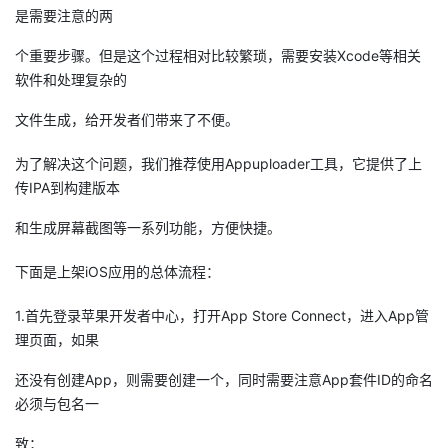
是需要注意的两
的
Programs
发
者
个重要步骤。但是这个过程相对比较繁琐，需要安装Xcode等相关
软件和处理复杂的
支
者
我
文件生成，给开发者们带来了不便。
持
学
的
我
为了解决这个问题，我们推荐使用Appuploader工具，它提供了上
我
堂
博
的
我
传IPA到构建版本
的
我
和生成屏幕截图等一系列功能，方便快捷。
客
论
的
我
我
下面是上架iOS应用的总体流程：
技
的
坛
圈
的
我
的
我
1.首先登录苹果开发者中心，打开App Store Connect，进入App管
术
云
子
直
的
我
课
的
我
理页面，如果
支
声
播
活
的
程
认
的
我
还没有创建App，则需要创建一个，同时需要注意App套件ID的命名
必须与包名一
持
建
动
关
证
实
的
致；