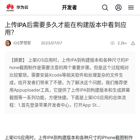
开发者
返
上传IPA后需要多久才能在构建版本中看到应
回
用？
iOS梦想家
2023/07/07
2.2k+
举
报
【摘要】 上架iOS应用时，上传IPA到构建版本和各种尺寸的iP
hone截图制作是需要注意的两个重要步骤。但是这个过程相对
个
比较繁琐，需要安装Xcode等相关软件和处理复杂的文件生
成，给开发者们带来了不便。为了解决这个问题，我们推荐使
我
人
用Appuploader工具，它提供了上传IPA到构建版本和生成屏幕
截图等一系列功能，方便快捷。下面是上架iOS应用的总体流
我
的
主
程：1.首先登录苹果开发者中心，打开App St...
我
的
开
页
我
的
开
发
上架iOS应用时，上传IPA到构建版本和各种尺寸的iPhone截图制作