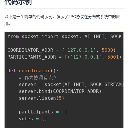
代码示例
以下是一个简单的代码示例，演示了2PC协议在分布式系统中的应
用。
from
 socket 
import
 socket
,
 AF_INET
,
 SOCK_S
COORDINATOR_ADDR 
=
(
'127.0.0.1'
,
5000
)
PARTICIPANTS_ADDR 
=
[
(
'127.0.0.1'
,
5001
)
,
def
coordinator
(
)
:
# 作为协调者节点
    server 
=
 socket
(
AF_INET
,
 SOCK_STREAM
)
    server
.
bind
(
COORDINATOR_ADDR
)
    server
.
listen
(
5
)
    participants 
=
[
]
    votes 
=
[
]