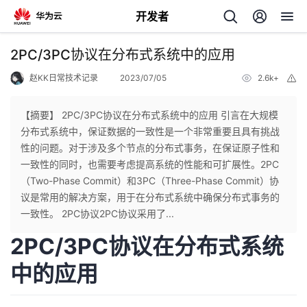
开发者
返
2PC/3PC协议在分布式系统中的应用
回
赵KK日常技术记录
2023/07/05
2.6k+
举
报
【摘要】 2PC/3PC协议在分布式系统中的应用 引言在大规模
分布式系统中，保证数据的一致性是一个非常重要且具有挑战
性的问题。对于涉及多个节点的分布式事务，在保证原子性和
个
一致性的同时，也需要考虑提高系统的性能和可扩展性。2PC
（Two-Phase Commit）和3PC（Three-Phase Commit）协
我
人
议是常用的解决方案，用于在分布式系统中确保分布式事务的
一致性。 2PC协议2PC协议采用了...
我
的
主
2PC/3PC协议在分布式系统
我
的
开
页
中的应用
我
的
开
发