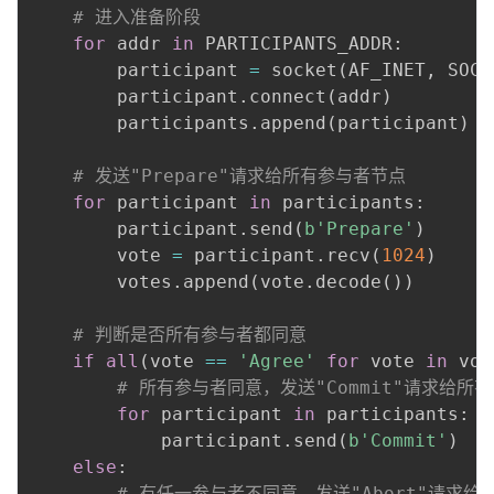
# 进入准备阶段
for
 addr 
in
 PARTICIPANTS_ADDR
:
        participant 
=
 socket
(
AF_INET
,
 SOCK
        participant
.
connect
(
addr
)
        participants
.
append
(
participant
)
# 发送"Prepare"请求给所有参与者节点
for
 participant 
in
 participants
:
        participant
.
send
(
b'Prepare'
)
        vote 
=
 participant
.
recv
(
1024
)
        votes
.
append
(
vote
.
decode
(
)
)
# 判断是否所有参与者都同意
if
all
(
vote 
==
'Agree'
for
 vote 
in
 vot
# 所有参与者同意，发送"Commit"请求给所
for
 participant 
in
 participants
:
            participant
.
send
(
b'Commit'
)
else
:
# 有任一参与者不同意，发送"Abort"请求给