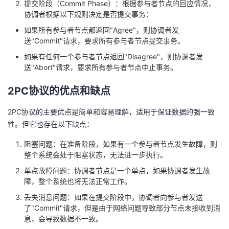
提交阶段（Commit Phase）：根据参与者节点的回应情况，
议
注
验
收
协调者根据以下规则决定是否提交事务：
如果所有参与者节点都返回"Agree"，则协调者发
藏
送"Commit"请求，要求所有参与者节点提交事务。
如果有任何一个参与者节点返回"Disagree"，则协调者发
送"Abort"请求，要求所有参与者节点中止事务。
2PC协议的优点和缺点
2PC协议的主要优点是简单和容易理解，适用于保证数据的强一致
性。但它也存在以下缺点：
阻塞问题：在准备阶段，如果有一个参与者节点发生故障，则
整个系统会处于阻塞状态，无法进一步执行。
单点故障问题：协调者节点是一个单点，如果协调者发生故
障，整个系统也将无法正常工作。
丢失消息问题：如果在提交阶段中，协调者向参与者发送
了"Commit"请求，但是由于网络问题导致部分节点未接收到消
息，会导致数据不一致。