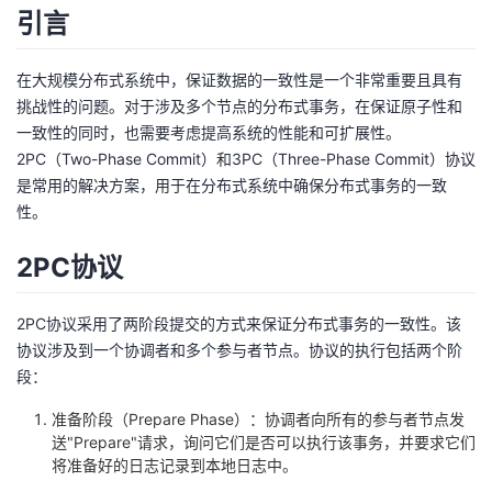
引言
的
Programs
发
者
在大规模分布式系统中，保证数据的一致性是一个非常重要且具有
支
者
我
挑战性的问题。对于涉及多个节点的分布式事务，在保证原子性和
一致性的同时，也需要考虑提高系统的性能和可扩展性。
持
学
的
我
2PC（Two-Phase Commit）和3PC（Three-Phase Commit）协议
是常用的解决方案，用于在分布式系统中确保分布式事务的一致
我
堂
博
的
我
性。
的
我
客
论
的
我
我
2PC协议
技
的
坛
圈
的
我
的
我
2PC协议采用了两阶段提交的方式来保证分布式事务的一致性。该
协议涉及到一个协调者和多个参与者节点。协议的执行包括两个阶
术
云
子
直
的
我
课
的
我
段：
支
声
播
活
的
程
认
的
我
准备阶段（Prepare Phase）：协调者向所有的参与者节点发
送"Prepare"请求，询问它们是否可以执行该事务，并要求它们
持
建
动
关
证
实
的
将准备好的日志记录到本地日志中。