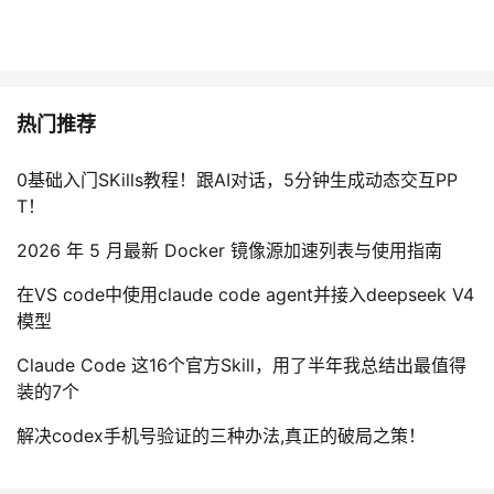
持
建
证
实
的
议
验
收
藏
热门推荐
0基础入门SKills教程！跟AI对话，5分钟生成动态交互PP
T！
2026 年 5 月最新 Docker 镜像源加速列表与使用指南
在VS code中使用claude code agent并接入deepseek V4
模型
Claude Code 这16个官方Skill，用了半年我总结出最值得
装的7个
解决codex手机号验证的三种办法,真正的破局之策！