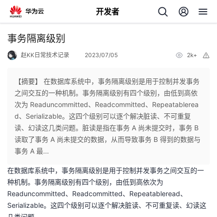
开发者
返
事务隔离级别
回
赵KK日常技术记录
2023/07/05
2k+
举
报
【摘要】 在数据库系统中，事务隔离级别是用于控制并发事务
之间交互的一种机制。事务隔离级别有四个级别，由低到高依
次为 Readuncommitted、Readcommitted、Repeatablerea
个
d、Serializable。这四个级别可以逐个解决脏读、不可重复
读、幻读这几类问题。脏读是指在事务 A 尚未提交时，事务 B
我
人
读取了事务 A 尚未提交的数据，从而导致事务 B 得到的数据与
事务 A 最...
的
主
在数据库系统中，事务隔离级别是用于控制并发事务之间交互的一
种机制。事务隔离级别有四个级别，由低到高依次为
开
页
Readuncommitted、Readcommitted、Repeatableread、
Serializable。这四个级别可以逐个解决脏读、不可重复读、幻读这
发
几类问题。