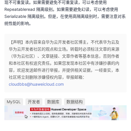
现不可重复读。如果需要避免不可重复读，可以考虑使用
我
注
的
开
Repeatableread 隔离级别。如果需要避免幻读，可以考虑使用
Serializable 隔离级别。但是，在使用高隔离级别时，需要注意对系
的
Programs
发
统性能的影响。
支
者
【声明】本内容来自华为云开发者社区博主，不代表华为云及
持
华为云开发者社区的观点和立场。转载时必须标注文章的来源
学
（华为云社区）、文章链接、文章作者等基本信息，否则作者
和本社区有权追究责任。如果您发现本社区中有涉嫌抄袭的内
我
堂
容，欢迎发送邮件进行举报，并提供相关证据，一经查实，本
社区将立刻删除涉嫌侵权内容，举报邮箱：
的
我
我
cloudbbs@huaweicloud.com
技
的
的
我
MySQL
开发者
数据库
数据结构
术
云
课
的
我
支
声
程
认
的
我