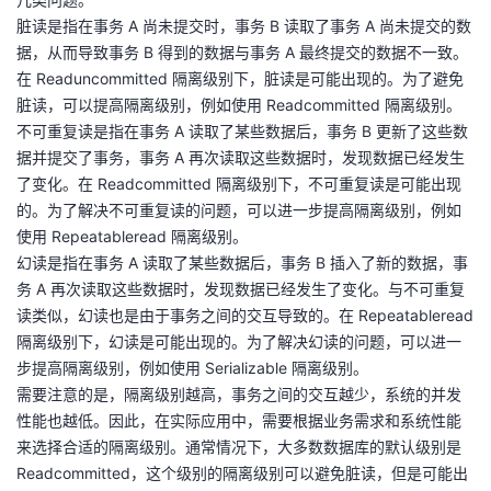
脏读是指在事务 A 尚未提交时，事务 B 读取了事务 A 尚未提交的数
者
据，从而导致事务 B 得到的数据与事务 A 最终提交的数据不一致。
在 Readuncommitted 隔离级别下，脏读是可能出现的。为了避免
我
脏读，可以提高隔离级别，例如使用 Readcommitted 隔离级别。
不可重复读是指在事务 A 读取了某些数据后，事务 B 更新了这些数
的
我
据并提交了事务，事务 A 再次读取这些数据时，发现数据已经发生
了变化。在 Readcommitted 隔离级别下，不可重复读是可能出现
博
的
我
的。为了解决不可重复读的问题，可以进一步提高隔离级别，例如
使用 Repeatableread 隔离级别。
客
论
的
我
幻读是指在事务 A 读取了某些数据后，事务 B 插入了新的数据，事
务 A 再次读取这些数据时，发现数据已经发生了变化。与不可重复
坛
圈
的
我
读类似，幻读也是由于事务之间的交互导致的。在 Repeatableread
隔离级别下，幻读是可能出现的。为了解决幻读的问题，可以进一
子
直
的
我
步提高隔离级别，例如使用 Serializable 隔离级别。
需要注意的是，隔离级别越高，事务之间的交互越少，系统的并发
我
播
活
的
性能也越低。因此，在实际应用中，需要根据业务需求和系统性能
来选择合适的隔离级别。通常情况下，大多数数据库的默认级别是
我
动
关
的
Readcommitted，这个级别的隔离级别可以避免脏读，但是可能出