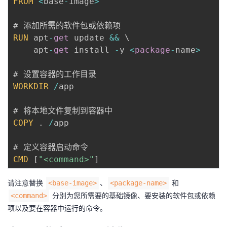
FROM
<
base
-
image
>
我
注
的
开
的
Programs
发
RUN
 apt
-
get
 update 
&&
 \

    apt
-
get
 install 
-
y 
<
package
-
name
>
支
者
持
学
WORKDIR
/
app

我
堂
COPY
.
/
app

的
我
我
技
的
CMD
[
"<command>"
]
的
我
术
云
请注意替换
、
和
<base-image>
<package-name>
课
的
我
分别为您所需要的基础镜像、要安装的软件包或依赖
<command>
支
声
项以及要在容器中运行的命令。
程
认
的
我