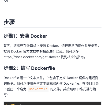
者
我
步骤
的
我
步骤1：安装 Docker
博
的
我
首先，您需要在计算机上安装 Docker。请根据您的操作系统类型，
按照 Docker 官方文档中的指南进行安装。您可以在
客
论
的
我
https://docs.docker.com/get-docker
找到相应的指南。
坛
圈
的
我
步骤2：编写 Dockerfile
子
直
的
我
Dockerfile 是一个文本文件，它包含了定义 Docker 镜像构建规则
的指令。您可以使用任何文本编辑器创建 Dockerfile。在项目目录
我
播
活
的
下创建一个名为
的文件，并按照以下格式进行编
Dockerfile
写：
我
动
关
的