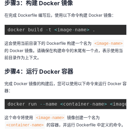
步骤3：构建 Docker 镜像
持
建
证
实
的
在完成 Dockerfile 编写后，使用以下命令构建 Docker 镜像：
议
验
收
docker build 
-
t 
<
image
-
name
>
.
藏
这会使用当前目录下的 Dockerfile 构建一个名为
<image-name>
的 Docker 镜像。请确保在构建命令的末尾有一个点，表示使用当
前目录作为上下文。
步骤4：运行 Docker 容器
完成 Docker 镜像的构建后，您可以使用以下命令来运行 Docker 容
器：
docker run 
--
name 
<
container
-
name
>
<
image
-
这个命令将使用
镜像创建一个名为
<image-name>
的容器，并运行 Dockerfile 中定义的命令。
<container-name>