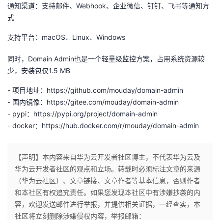
通知渠道：支持邮件、Webhook、企业微信、钉钉、飞书等通知方
我
注
的
开
式
的
Programs
发
支持平台：macOS、Linux、Windows
支
同时，Domain Admin也是一个轻量级监控方案，占用系统资源较
者
少，安装包仅1.5 MB
持
学
- 项目地址：https://github.com/mouday/domain-admin
- 国内镜像：https://gitee.com/mouday/domain-admin
我
堂
- pypi：https://pypi.org/project/domain-admin
- docker：https://hub.docker.com/r/mouday/domain-admin
的
我
我
技
的
的
我
【声明】本内容来自华为云开发者社区博主，不代表华为云及
华为云开发者社区的观点和立场。转载时必须标注文章的来源
术
云
课
的
我
（华为云社区）、文章链接、文章作者等基本信息，否则作者
和本社区有权追究责任。如果您发现本社区中有涉嫌抄袭的内
支
声
程
认
的
我
容，欢迎发送邮件进行举报，并提供相关证据，一经查实，本
社区将立刻删除涉嫌侵权内容，举报邮箱：