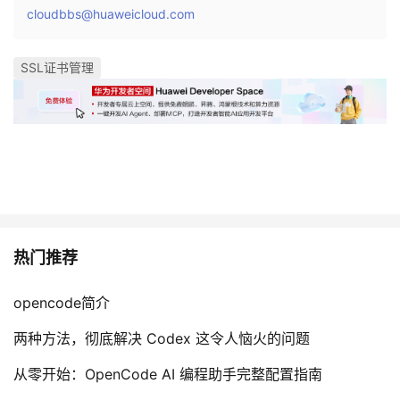
持
建
证
实
的
cloudbbs@huaweicloud.com
议
验
收
SSL证书管理
藏
热门推荐
opencode简介
两种方法，彻底解决 Codex 这令人恼火的问题
从零开始：OpenCode AI 编程助手完整配置指南