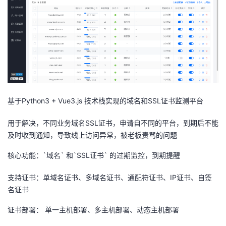
者
我
的
我
博
的
我
基于Python3 + Vue3.js 技术栈实现的域名和SSL证书监测平台
客
论
的
我
用于解决，不同业务域名SSL证书，申请自不同的平台，到期后不能
及时收到通知，导致线上访问异常，被老板责骂的问题
坛
圈
的
我
核心功能：`域名` 和`SSL证书` 的过期监控，到期提醒
子
直
的
我
支持证书：单域名证书、多域名证书、通配符证书、IP证书、自签
我
播
活
的
名证书
证书部署： 单一主机部署、多主机部署、动态主机部署
我
动
关
的