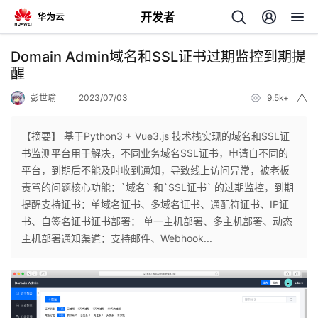
开发者
返
Domain Admin域名和SSL证书过期监控到期提
回
醒
彭世瑜
2023/07/03
9.5k+
举
报
【摘要】 基于Python3 + Vue3.js 技术栈实现的域名和SSL证
书监测平台用于解决，不同业务域名SSL证书，申请自不同的
个
平台，到期后不能及时收到通知，导致线上访问异常，被老板
责骂的问题核心功能：`域名` 和`SSL证书` 的过期监控，到期
我
人
提醒支持证书：单域名证书、多域名证书、通配符证书、IP证
书、自签名证书证书部署： 单一主机部署、多主机部署、动态
的
主
主机部署通知渠道：支持邮件、Webhook...
开
页
发