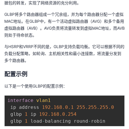
据包的转发，实现了网络资源的充分利用。
GLBP将多个路由器组成一个冗余组，并为每个路由器分配一个虚拟
MAC地址。在GLBP中，有一个活动虚拟路由器（AVG）和多个备用
虚拟路由器（AVB）。AVG负责将流量转发到虚拟MAC地址，而AVB
则处于待命状态。
与HSRP和VRRP不同的是，GLBP支持负载均衡。它可以根据不同的
负载分配策略，如轮询、主机相关性和最小连接数，将流量分发到
多个路由器。
配置示例
以下是一个使用GLBP的配置示例：
interface
vlan1
 ip address 
192.168
.0
.1
255.255
.255
.0
 glbp 
1
 ip 
192.168
.0
.254
 glbp 
1
 load
-
balancing round
-