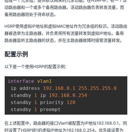
组成一个冗余组，提供默认网关的冗余功能。在HSRP中，有一个活
我
注
的
开
动路由器和一个或多个备用路由器。活动路由器负责转发流量，而
备用路由器则处于待命状态。
的
Programs
发
HSRP使用虚拟IP地址和虚拟MAC地址作为冗余组的标识。活动路由
器被选举为主路由器，并负责将所有流量转发到虚拟IP地址。备用
支
者
路由器监听主路由器的状态，并在主路由器故障时接管流量转发。
持
学
配置示例
我
堂
以下是一个使用HSRP的配置示例：
的
我
我
interface
vlan1
 ip address 
192.168
.0
.1
255.255
.255
.0
技
的
的
我
 standby 
1
 ip 
192.168
.0
.254
 standby 
1
 priority 
120
术
云
课
的
我
 standby 
1
支
声
程
认
的
我
在上述配置中，路由器的接口Vlan1被配置为IP地址192.168.0.1，同
时设置了HSRP组1的虚拟IP地址为192.168.0.254。优先级设置为