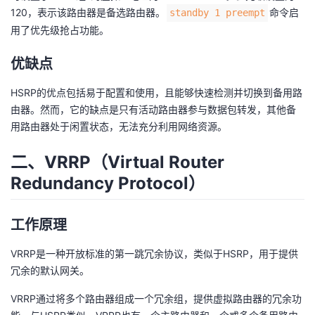
持
建
证
实
的
120，表示该路由器是备选路由器。
命令启
standby 1 preempt
用了优先级抢占功能。
议
验
收
优缺点
藏
HSRP的优点包括易于配置和使用，且能够快速检测并切换到备用路
由器。然而，它的缺点是只有活动路由器参与数据包转发，其他备
用路由器处于闲置状态，无法充分利用网络资源。
二、VRRP（Virtual Router
Redundancy Protocol）
工作原理
VRRP是一种开放标准的第一跳冗余协议，类似于HSRP，用于提供
冗余的默认网关。
VRRP通过将多个路由器组成一个冗余组，提供虚拟路由器的冗余功