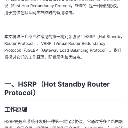
议（First Hop Redundancy Protocol，FHRP）是一种网络协议，
者
用于提供在默认网关故障时的备用路由。
我
本文将详细介绍三种常见的第一跳冗余协议：HSRP（Hot Standby
的
我
Router Protocol）、VRRP（Virtual Router Redundancy
Protocol）和GLBP（Gateway Load Balancing Protocol）。我们
博
的
我
将探讨它们的工作原理、配置示例和优缺点。
客
论
的
我
坛
圈
的
我
一、HSRP（Hot Standby Router
Protocol）
子
直
的
我
我
播
活
的
工作原理
我
动
关
的
HSRP是思科系统开发的一种第一跳冗余协议。它通过将多个路由器