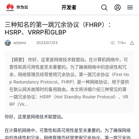
开发者
返
三种知名的第一跳冗余协议（FHRP）：
回
HSRP、VRRP和GLBP
wljslmz
2023/07/03
7.1k+
举
报
【摘要】 你好，这里是网络技术联盟站。在计算机网络中，可
靠性和高可用性是至关重要的。为了确保网络中的连续性和冗
个
余，网络管理员经常使用冗余协议。第一跳冗余协议（First Ho
p Redundancy Protocol，FHRP）是一种网络协议，用于提供
我
人
在默认网关故障时的备用路由。本文将详细介绍三种常见的第
一跳冗余协议：HSRP（Hot Standby Router Protocol）、VR
的
主
RP（Vir...
你好，这里是网络技术联盟站。
开
页
在计算机网络中，可靠性和高可用性是至关重要的。为了确保网络
发
中的连续性和冗余，网络管理员经常使用冗余协议。第一跳冗余协