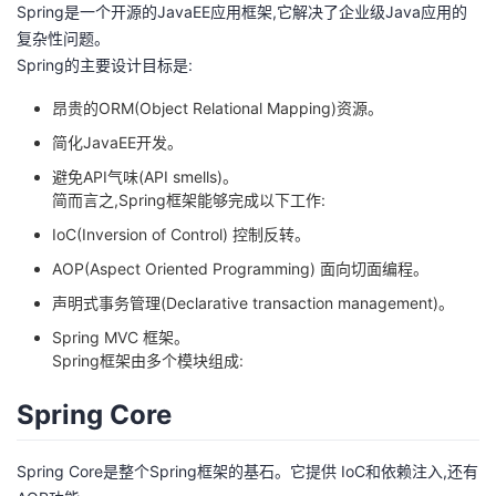
Spring是一个开源的JavaEE应用框架,它解决了企业级Java应用的
者
复杂性问题。
Spring的主要设计目标是:
我
昂贵的ORM(Object Relational Mapping)资源。
简化JavaEE开发。
的
我
避免API气味(API smells)。
博
的
我
简而言之,Spring框架能够完成以下工作:
IoC(Inversion of Control) 控制反转。
客
论
的
我
AOP(Aspect Oriented Programming) 面向切面编程。
声明式事务管理(Declarative transaction management)。
坛
圈
的
我
Spring MVC 框架。
子
直
的
我
Spring框架由多个模块组成:
Spring Core
我
播
活
的
我
动
关
的
Spring Core是整个Spring框架的基石。它提供 IoC和依赖注入,还有