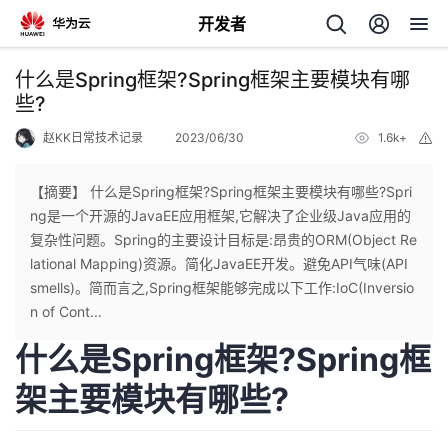
开发者
返
什么是Spring框架?Spring框架主要模块有哪
回
些?
赵KK日常技术记录
2023/06/30
1.6k+
举
报
【摘要】 什么是Spring框架?Spring框架主要模块有哪些?Spri
ng是一个开源的JavaEE应用框架,它解决了企业级Java应用的
个
复杂性问题。Spring的主要设计目标是:昂贵的ORM(Object Re
lational Mapping)资源。简化JavaEE开发。避免API气味(API
我
人
smells)。简而言之,Spring框架能够完成以下工作:IoC(Inversio
n of Cont...
的
主
什么是Spring框架?Spring框
开
页
架主要模块有哪些?
发