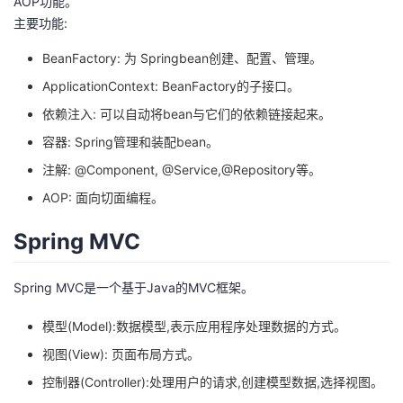
AOP功能。
我
注
的
开
主要功能:
BeanFactory: 为 Springbean创建、配置、管理。
的
Programs
发
ApplicationContext: BeanFactory的子接口。
支
者
依赖注入: 可以自动将bean与它们的依赖链接起来。
容器: Spring管理和装配bean。
持
学
注解: @Component, @Service,@Repository等。
我
堂
AOP: 面向切面编程。
Spring MVC
的
我
我
技
的
的
我
Spring MVC是一个基于Java的MVC框架。
术
云
模型(Model):数据模型,表示应用程序处理数据的方式。
课
的
我
视图(View): 页面布局方式。
支
声
程
认
的
我
控制器(Controller):处理用户的请求,创建模型数据,选择视图。