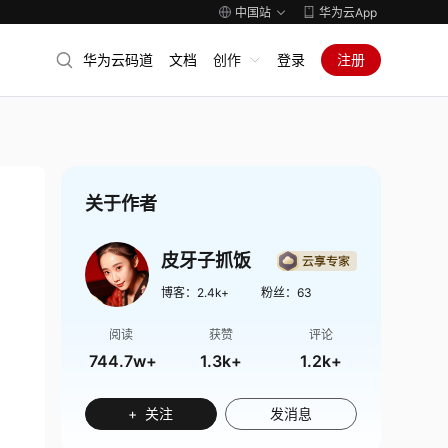
中国站
华为云App
华为云码道
文档
创作
登录
注册
关于作者
皮牙子抓饭
博客：
2.4k+
粉丝：
63
阅读
获赞
评论
744.7w+
1.3k+
1.2k+
+ 关注
发消息