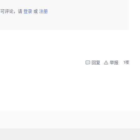
后可评论，请
登录
或
注册
回复
举报
1楼