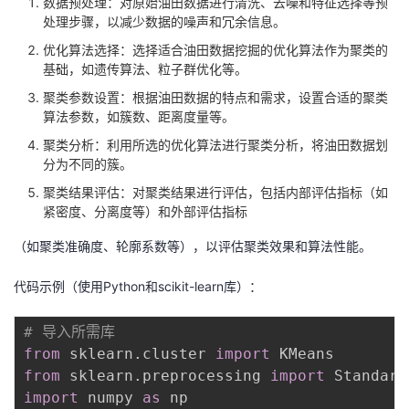
数据预处理：对原始油田数据进行清洗、去噪和特征选择等预
我
注
的
开
处理步骤，以减少数据的噪声和冗余信息。
优化算法选择：选择适合油田数据挖掘的优化算法作为聚类的
的
Programs
发
基础，如遗传算法、粒子群优化等。
聚类参数设置：根据油田数据的特点和需求，设置合适的聚类
支
者
算法参数，如簇数、距离度量等。
聚类分析：利用所选的优化算法进行聚类分析，将油田数据划
持
学
分为不同的簇。
聚类结果评估：对聚类结果进行评估，包括内部评估指标（如
我
堂
紧密度、分离度等）和外部评估指标
的
我
我
（如聚类准确度、轮廓系数等），以评估聚类效果和算法性能。
技
的
代码示例（使用Python和scikit-learn库）：
的
我
术
云
# 导入所需库
课
的
我
from
 sklearn
.
cluster 
import
支
声
from
 sklearn
.
preprocessing 
import
程
认
的
我
import
 numpy 
as
 np
