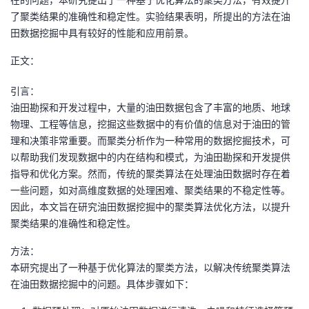
了聚类结果的准确性和稳定性。实验结果表明，所提出的方法在油
者
田数据挖掘中具有较好的性能和应用前景。
我
正文：
引言：
的
我
油田勘探和开发过程中，大量的油田数据包含了丰富的地质、地球
物理、工程等信息，挖掘这些数据中的有价值的信息对于油田的管
博
的
我
理和决策非常重要。而聚类分析作为一种常用的数据挖掘技术，可
以帮助我们发现数据中的内在结构和模式，为油田勘探和开发提供
客
论
的
我
指导和优化方案。然而，传统的聚类算法在处理油田数据时存在着
一些问题，如对高维度数据的处理困难、聚类结果的不稳定性等。
坛
圈
的
我
因此，本文旨在研究油田数据挖掘中的聚类算法优化方法，以提升
聚类结果的准确性和稳定性。
子
直
的
我
方法：
我
播
活
的
本研究提出了一种基于优化算法的聚类方法，以解决传统聚类算法
在油田数据挖掘中的问题。具体步骤如下：
我
动
关
的