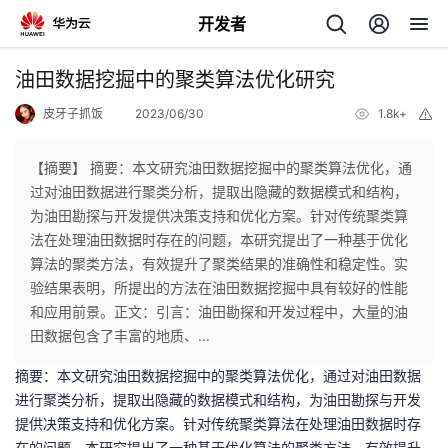
开发者
返
油田数据挖掘中的聚类算法优化研究
回
皮牙子抓饭
2023/06/30
1.8k+
举
报
【摘要】 摘要：本文研究油田数据挖掘中的聚类算法优化，通
过对油田数据进行聚类分析，提取出隐藏的数据模式和结构，
为油田勘探与开发提供决策支持和优化方案。针对传统聚类算
个
法在处理油田数据时存在的问题，本研究提出了一种基于优化
算法的聚类方法，有效提升了聚类结果的准确性和稳定性。实
我
人
验结果表明，所提出的方法在油田数据挖掘中具有较好的性能
和应用前景。正文：引言：油田勘探和开发过程中，大量的油
的
主
田数据包含了丰富的地质、...
摘要：本文研究油田数据挖掘中的聚类算法优化，通过对油田数据
开
页
进行聚类分析，提取出隐藏的数据模式和结构，为油田勘探与开发
提供决策支持和优化方案。针对传统聚类算法在处理油田数据时存
发
在的问题，本研究提出了一种基于优化算法的聚类方法，有效提升