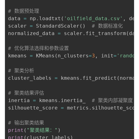
持
建
证
实
的
# 数据预处理
议
data 
=
 np
.
loadtxt
(
'oilfield_data.csv'
,
 del
验
收
scaler 
=
 StandardScaler
(
)
# 数据标准化
normalized_data 
=
 scaler
.
fit_transform
(
dat
藏
# 优化算法选择和参数设置
kmeans 
=
 KMeans
(
n_clusters
=
3
,
 init
=
'random
# 聚类分析
cluster_labels 
=
 kmeans
.
fit_predict
(
normal
# 聚类结果评估
inertia 
=
 kmeans
.
inertia_  
# 聚类内部凝聚度
silhouette_score 
=
 metrics
.
silhouette_scor
# 输出聚类结果
print
(
"聚类结果："
)
print
(
cluster_labels
)