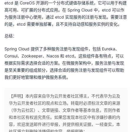
持
建
etcd 是 CoreOS 开源的一个分布式键值存储系统，它可以用于构建
证
实
的
高可用、可扩展的分布式应用。在 Spring Cloud 中，etcd 可以作
议
为服务注册中心使用，通过 etcd 实现服务的注册与发现。需要注意
验
收
的是，etcd 需要单独部署，且不支持自动感知服务实例的变化。
藏
总结：
Spring Cloud 提供了多种服务注册与发现组件，包括 Eureka、
Consul、Zookeeper、Nacos 和 etcd。这些组件各有特点，可以
根据实际需求选择合适的方案。在微服务架构中，服务注册与发现
是至关重要的组成部分，选择合适的服务注册与发现组件可以帮助
我们更好地管理和维护微服务系统。
【声明】本内容来自华为云开发者社区博主，不代表华为云及
华为云开发者社区的观点和立场。转载时必须标注文章的来源
（华为云社区）、文章链接、文章作者等基本信息，否则作者
和本社区有权追究责任。如果您发现本社区中有涉嫌抄袭的内
容，欢迎发送邮件进行举报，并提供相关证据，一经查实，本
社区将立刻删除涉嫌侵权内容，举报邮箱：