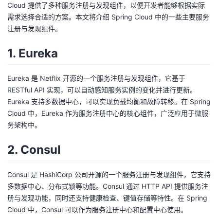
Cloud 提供了多种服务注册与发现组件，以便开发者能够根据实际
者
需求选择合适的方案。本文将介绍 Spring Cloud 中的一些主要服务
注册与发现组件。
我
1. Eureka
的
我
Eureka 是 Netflix 开源的一个服务注册与发现组件，它基于
博
的
我
RESTful API 实现，可以自动感知服务实例的变化并进行更新。
Eureka 支持多数据中心，可以实现负载均衡和故障转移。在 Spring
客
论
的
我
Cloud 中，Eureka 作为服务注册中心的核心组件，广泛应用于微服
务架构中。
坛
圈
的
我
2. Consul
子
直
的
我
Consul 是 HashiCorp 公司开源的一个服务注册与发现组件，它支持
我
播
活
的
多数据中心、分布式锁等功能。Consul 通过 HTTP API 提供服务注
册与发现功能，同时还支持健康检查、键值存储等特性。在 Spring
我
动
关
的
Cloud 中，Consul 可以作为服务注册中心和配置中心使用。